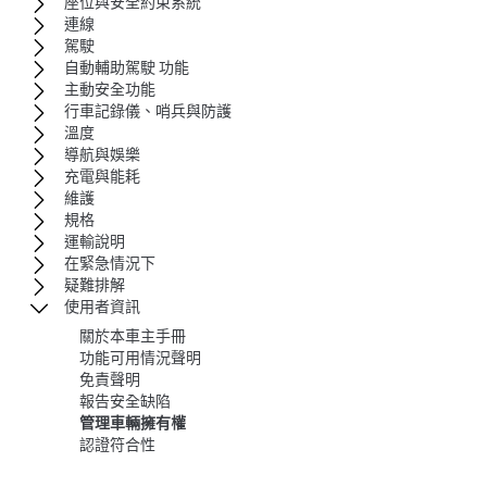
座位與安全約束系統
連線
駕駛
自動輔助駕駛 功能
主動安全功能
行車記錄儀、哨兵與防護
溫度
導航與娛樂
充電與能耗
維護
規格
運輸說明
在緊急情況下
疑難排解
使用者資訊
關於本車主手冊
功能可用情況聲明
免責聲明
報告安全缺陷
管理車輛擁有權
認證符合性