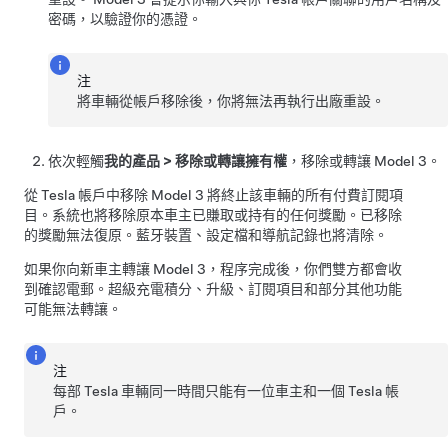
密碼，以驗證你的憑證。
注
將車輛從帳戶移除後，你將無法再執行出廠重設。
依次輕觸
我的產品
>
移除或轉讓擁有權
，移除或轉讓
Model 3
。
從 Tesla 帳戶中移除
Model 3
將終止該車輛的所有付費訂閱項
目。系統也將移除原本車主已賺取或持有的任何獎勵。已移除
的獎勵無法復原。藍牙裝置、設定檔和導航記錄也將清除。
如果你向新車主轉讓
Model 3
，程序完成後，你們雙方都會收
到確認電郵。超級充電積分、升級、訂閱項目和部分其他功能
可能無法轉讓。
注
每部 Tesla 車輛同一時間只能有一位車主和一個 Tesla 帳
戶。