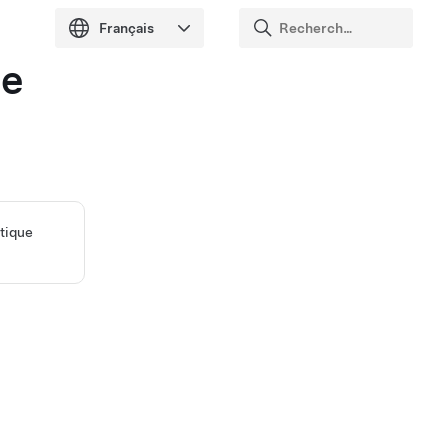
ue
tique