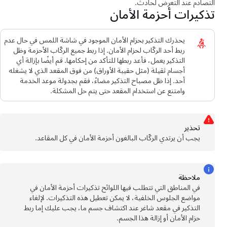
التصادم عند التعرض لحادث.
تذكيرات أحزمة الأمان
يحذرك التذكير بحزام الأمان الموجود في
شاشة اللمس
في حال عدم
ربط أحد الركّاب لحزام الأمان. إذا ربط جميع الركّاب الأحزمة وظل
التذكير يعمل، فأعد ربطها للتأكد من إحكامها. قم أيضًا بإزالة أي
أجسام ثقيلة (مثل حقيبة الأوراق) من فوق المقعد الذي لا يشغله
أحد. إذا ظل مصباح التذكير مضاءً، فقم بجدولة موعد الخدمة
وامتنع عن استخدام المقعد حتى يتم حل المشكلة.
تحذﻳر
يجب أن يرتدي الركّاب البالغون أحزمة الأمان في كل المقاعد.
ملاحظة
في المناطق التي تتطلب فيها اللوائح تذكيرات أحزمة الأمان في
مواضع الجلوس الخلفية، لا يمكن تعطيل هذه التذكيرات. لإلغاء
التذكير في مقعد شاغر عند اكتشاف جسم ما، يجب عليك إما ربط
حزام الأمان أو إزالة هذا الجسم.