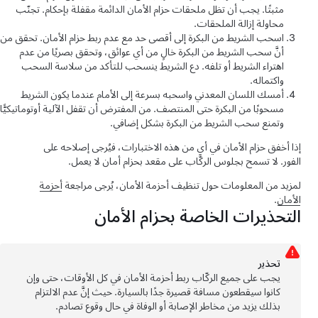
مثبتًا. يجب أن تظل ملحقات حزام الأمان الدائمة مقفلة بإحكام. تجنّب
محاولة إزالة الملحقات.
اسحب الشريط من البكرة إلى أقصى حد مع عدم ربط حزام الأمان. تحقق من
أنَّ سحب الشريط من البكرة خالٍ من أي عوائق، وتحقق بصريًا من عدم
اهتراء الشريط أو تلفه. دع الشريط ينسحب للتأكد من سلاسة السحب
واكتماله.
أمسك اللسان المعدني واسحبه بسرعة إلى الأمام عندما يكون الشريط
مسحوبًا من البكرة حتى المنتصف. من المفترض أن تقفل الآلية أوتوماتيكيًّا
وتمنع سحب الشريط من البكرة بشكل إضافي.
إذا أخفق حزام الأمان في أي من هذه الاختبارات، فيُرجى إصلاحه على
الفور. لا تسمح بجلوس الركَّاب على مقعد بحزام أمان لا يعمل.
لمزيد من المعلومات حول تنظيف أحزمة الأمان، يُرجى مراجعة
أحزمة
الأمان
.
التحذيرات الخاصة بحزام الأمان
تحذﻳر
يجب على جميع الركّاب ربط أحزمة الأمان في كل الأوقات، حتى وإن
كانوا سيقطعون مسافة قصيرة جدًا بالسيارة. حيث إنَّ عدم الالتزام
بذلك يزيد من مخاطر الإصابة أو الوفاة في حال وقوع تصادم.