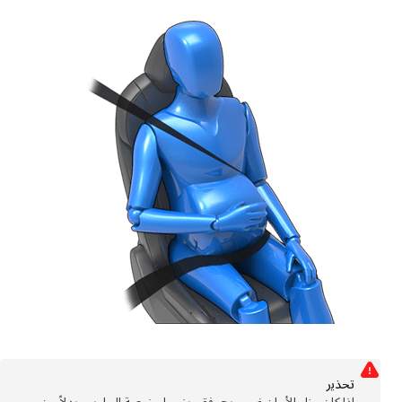
تحذﻳر