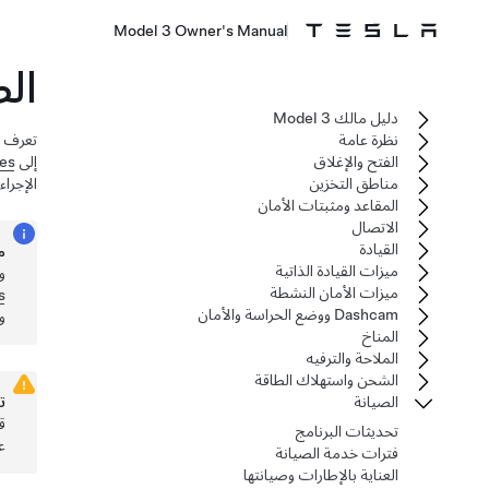
Model 3 Owner's Manual
ال
دليل مالك Model 3
نظرة عامة
تعرف ع
الفتح والإغلاق
إلى
des
مناطق التخزين
الإجراء
المقاعد ومثبتات الأمان
الاتصال
القيادة
م
ميزات القيادة الذاتية
و
ميزات الأمان النشطة
s
Dashcam ووضع الحراسة والأمان
و
المناخ
الملاحة والترفيه
الشحن واستهلاك الطاقة
الصيانة
ت
ق
تحديثات البرنامج
ع
فترات خدمة الصيانة
العناية بالإطارات وصيانتها