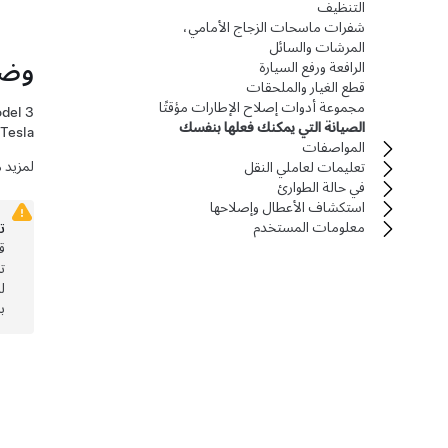
التنظيف
شفرات ماسحات الزجاج الأمامي،
المرشات والسائل
وضع
الرافعة ورفع السيارة
قطع الغيار والملحقات
مجموعة أدوات إصلاح الإطارات مؤقتًا
del 3
الصيانة التي يمكنك فعلها بنفسك
Tesla. يتيح وضع الصيانة عرض مزيد من المعلومات بخصوص تنبيهات السيارة ولأداء الإجراءات البسيطة مثل صقل الفرامل.
المواصفات
لمزيد 
تعليمات لعاملي النقل
في حالة الطوارئ
استكشاف الأعطال وإصلاحها
معلومات المستخدم
ت
ق
ت
ل
ب