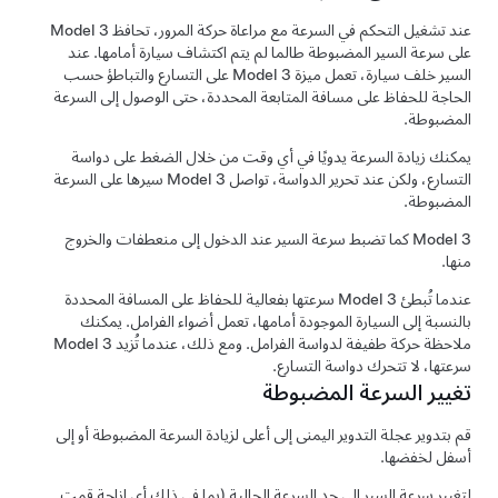
عند تشغيل
التحكم في السرعة مع مراعاة حركة المرور
، تحافظ
Model 3
على سرعة السير المضبوطة طالما لم يتم اكتشاف سيارة أمامها. عند
السير خلف سيارة، تعمل ميزة
Model 3
على التسارع والتباطؤ حسب
الحاجة للحفاظ على مسافة المتابعة المحددة، حتى الوصول إلى السرعة
المضبوطة.
يمكنك زيادة السرعة يدويًا في أي وقت من خلال الضغط على دواسة
التسارع، ولكن عند تحرير الدواسة، تواصل
Model 3
سيرها على السرعة
المضبوطة.
Model 3
كما تضبط سرعة السير عند الدخول إلى منعطفات والخروج
منها.
عندما تُبطئ
Model 3
سرعتها بفعالية للحفاظ على المسافة المحددة
بالنسبة إلى السيارة الموجودة أمامها، تعمل أضواء الفرامل. يمكنك
ملاحظة حركة طفيفة لدواسة الفرامل. ومع ذلك، عندما تُزيد
Model 3
سرعتها، لا تتحرك دواسة التسارع.
تغيير السرعة المضبوطة
قم بتدوير عجلة التدوير اليمنى إلى أعلى لزيادة السرعة المضبوطة أو إلى
أسفل لخفضها.
لتغيير سرعة السير إلى حد السرعة الحالية (بما في ذلك أي إزاحة قمت