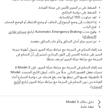
الضغط على زر التمرير الأيمن في
عجلة القيادة
.
الضغط على دواسة المكابح.
لقد تجاوزت
150 كم/الساعة
.
إذا انتقلت إلى وضع الرجوع إلى الخلف أو وضع الانتظار أو الوضع المحايد.
فتح الباب.
وقوع حدث Automatic Emergency Braking (راجع
مساعد تفادي
الاصطدام
).
تم تحرير حزام أمان السائق و/أو غادر السائق مقعده.
عند إلغاء
التحكم في السرعة مع مراعاة حركة المرور
تتحول أيقونة سرعة
السير على
شاشة اللمس
إلى اللون الرمادي لتشير إلى أنّ
التحكم في
السرعة مع مراعاة حركة المرور
لم يعد نشطًا.
عند إلغاء
التحكم في السرعة مع مراعاة حركة المرور
، فإن
Model 3
لا
تتحرك بفعل القصور الذاتي. بدلاً من ذلك، يُبطئ الكبح المتجدد
Model
3
بالطريقة نفسها التي تبطؤ بها عند رفع قدمك عن دواسة التسارع أثناء
القيادة من دون
التحكم في السرعة مع مراعاة حركة المرور
(راجع
الكبح
المتجدد
).
دليل مالك Model 3
نظرة عامة