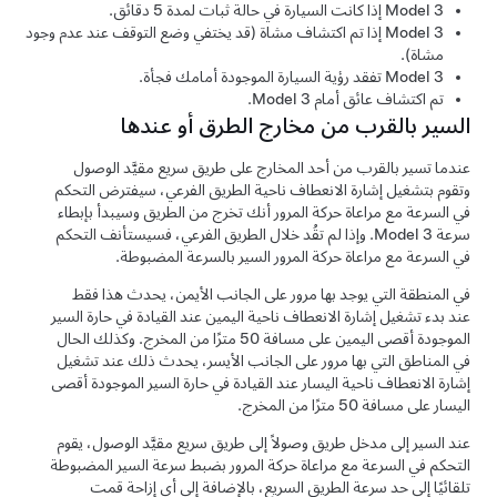
Model 3
إذا كانت السيارة في حالة ثبات لمدة 5 دقائق.
Model 3
إذا تم اكتشاف مشاة (قد يختفي وضع التوقف عند عدم وجود
مشاة).
Model 3
تفقد رؤية السيارة الموجودة أمامك فجأة.
تم اكتشاف عائق أمام
Model 3
.
السير بالقرب من مخارج الطرق أو عندها
عندما تسير بالقرب من أحد المخارج على طريق سريع مقيَّد الوصول
وتقوم بتشغيل إشارة الانعطاف ناحية الطريق الفرعي، سيفترض
التحكم
في السرعة مع مراعاة حركة المرور
أنك تخرج من الطريق وسيبدأ بإبطاء
سرعة
Model 3
. وإذا لم تقُد خلال الطريق الفرعي، فسيستأنف
التحكم
في السرعة مع مراعاة حركة المرور
السير بالسرعة المضبوطة.
في المنطقة التي يوجد بها مرور على الجانب الأيمن، يحدث هذا فقط
عند بدء تشغيل إشارة الانعطاف ناحية اليمين عند القيادة في حارة السير
الموجودة أقصى اليمين على مسافة
50 مترًا
من المخرج. وكذلك الحال
في المناطق التي بها مرور على الجانب الأيسر، يحدث ذلك عند تشغيل
إشارة الانعطاف ناحية اليسار عند القيادة في حارة السير الموجودة أقصى
اليسار على مسافة
50 مترًا
من المخرج.
عند السير إلى مدخل طريق وصولاً إلى طريق سريع مقيَّد الوصول، يقوم
التحكم في السرعة مع مراعاة حركة المرور
بضبط سرعة السير المضبوطة
تلقائيًا إلى حد سرعة الطريق السريع، بالإضافة إلى أي إزاحة قمت