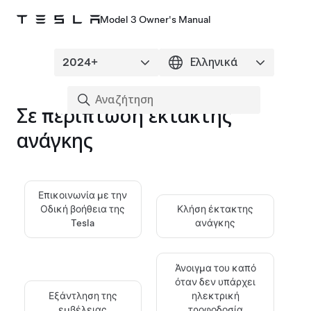
Model 3 Owner's Manual
Σε περίπτωση έκτακτης
ανάγκης
Επικοινωνία με την
Οδική βοήθεια της
Κλήση έκτακτης
Tesla
ανάγκης
Άνοιγμα του καπό
όταν δεν υπάρχει
Εξάντληση της
ηλεκτρική
εμβέλειας
τροφοδοσία