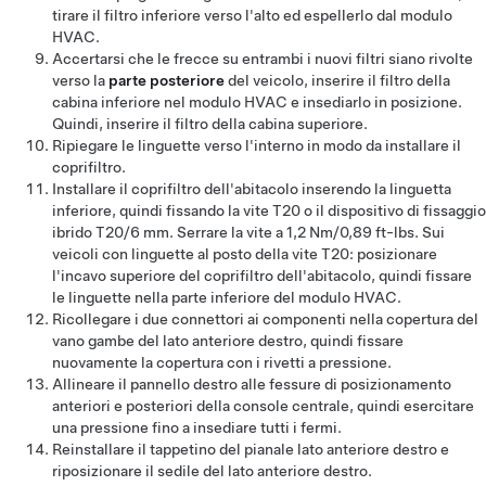
tirare il filtro inferiore verso l'alto ed espellerlo dal modulo
HVAC.
Accertarsi che le frecce su entrambi i nuovi filtri siano rivolte
verso la
parte posteriore
del veicolo, inserire il filtro della
cabina inferiore nel modulo HVAC e insediarlo in posizione.
Quindi, inserire il filtro della cabina superiore.
Ripiegare le linguette verso l'interno in modo da installare il
coprifiltro.
Installare il coprifiltro dell'abitacolo inserendo la linguetta
inferiore, quindi fissando la vite T20 o il dispositivo di fissaggio
ibrido T20/6 mm. Serrare la vite a 1,2 Nm/0,89 ft-lbs. Sui
veicoli con linguette al posto della vite T20: posizionare
l'incavo superiore del coprifiltro dell'abitacolo, quindi fissare
le linguette nella parte inferiore del modulo HVAC.
Ricollegare i due connettori ai componenti nella copertura del
vano gambe del lato anteriore destro, quindi fissare
nuovamente la copertura con i rivetti a pressione.
Allineare il pannello destro alle fessure di posizionamento
anteriori e posteriori della console centrale, quindi esercitare
una pressione fino a insediare tutti i fermi.
Reinstallare il tappetino del pianale lato anteriore destro e
riposizionare il sedile del lato anteriore destro.