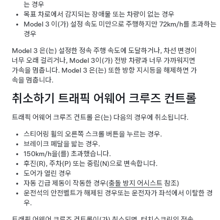
는 경우
목표 차로에서 감지되는 장애물 또는 차량이 없는 경우
Model 3
이(가) 설정 속도 미만으로 주행하지만
72km/h
를 초과하는
경우
Model 3
은(는) 설정한 정속 주행 속도에 도달하거나, 차선 변경이
너무 오래 걸리거나,
Model 3
이(가) 전방 차량과 너무 가까워지면
가속을 멈춥니다.
Model 3
은(는) 또한 방향 지시등을 해제하면 가
속을 멈춥니다.
취소하기
트래픽 어웨어 크루즈 컨트롤
트래픽 어웨어 크루즈 컨트롤
은(는) 다음의 경우에 취소됩니다.
스티어링 휠
의 오른쪽 스크롤 버튼을 누르는 경우.
브레이크 페달을 밟는 경우.
150km/h
을(를) 초과했습니다.
후진(R), 주차(P) 또는 중립(N)으로 변속합니다.
도어가 열린 경우
자동 긴급 제동이 작동한 경우(
충돌 방지 어시스트
참조)
운전석의 안전벨트가 해제된 경우또는 운전자가 좌석에서 이탈한 경
우.
트래픽 어웨어 크루즈 컨트롤
이(가) 취소되면,
터치스크린
의 정속