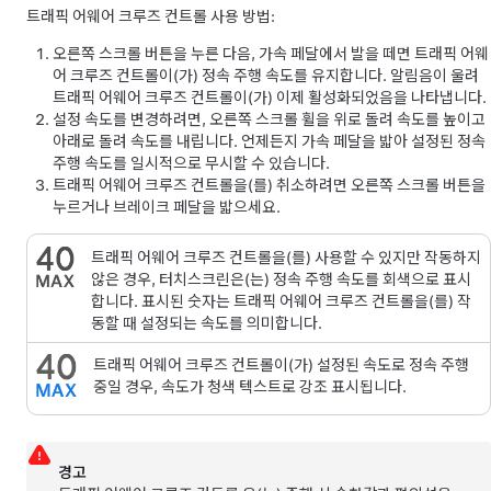
트래픽 어웨어 크루즈 컨트롤
사용 방법:
오른쪽 스크롤 버튼을 누른 다음, 가속 페달에서 발을 떼면
트래픽 어웨
어 크루즈 컨트롤
이(가) 정속 주행 속도를 유지합니다. 알림음이 울려
트래픽 어웨어 크루즈 컨트롤
이(가) 이제 활성화되었음을 나타냅니다.
설정 속도를 변경하려면, 오른쪽 스크롤 휠을 위로 돌려 속도를 높이고
아래로 돌려 속도를 내립니다. 언제든지 가속 페달을 밟아 설정된 정속
주행 속도를 일시적으로 무시할 수 있습니다.
트래픽 어웨어 크루즈 컨트롤
을(를) 취소하려면
오른쪽 스크롤 버튼을
누르거나
브레이크 페달을 밟으세요.
트래픽 어웨어 크루즈 컨트롤
을(를) 사용할 수 있지만 작동하지
않은 경우,
터치스크린
은(는) 정속 주행 속도를 회색으로 표시
합니다. 표시된 숫자는
트래픽 어웨어 크루즈 컨트롤
을(를) 작
동할 때 설정되는 속도를 의미합니다.
트래픽 어웨어 크루즈 컨트롤
이(가) 설정된 속도로 정속 주행
중일 경우, 속도가 청색 텍스트로 강조 표시됩니다.
경고