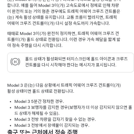
합니다. 예를 들어
Model 3
이(가) 고속도로에서 정체로 인해 차량
이 완전히 또는 거의 멈춘 경우에도
트래픽 어웨어 크루즈 컨트롤
은
(는) 계속 활성 상태를 유지합니다. 교통 흐름이 빨라지면,
트래픽
어웨어 크루즈 컨트롤
이(가) 다시 설정 속도까지 가속합니다.
때때로
Model 3
이(가) 완전히 정지하면,
트래픽 어웨어 크루즈 컨
트롤
이(가) 홀드 상태로 전환됩니다. 이런 경우 가속 페달을 짧게 밟
아 정속 주행을 다시 시작합니다.
홀드 상태가 활성화되면
터치스크린
에 홀드 아이콘과 크루즈
컨트롤을 다시 시작해야 한다는 메시지가 표시됩니다.
Model 3
은(는) 다음 상황에서
트래픽 어웨어 크루즈 컨트롤
이(가)
활성 상태이면 홀드 상태로 전환됩니다.
Model 3
5분간 정차한 경우.
Model 3
보행자를 감지한 경우(보행자가 더 이상 감지되지 않으면 홀
드 상태가 해제될 수 있음).
Model 3
전방 차량을 갑자기 찾을 수 없는 경우.
Model 3
전방에서 장애물이 감지되는 경우.
출구 또는 근처에서 정속 주행