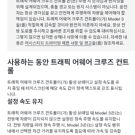
트래픽 어웨어 크루즈 컨트롤
은(는) 주행 시 승차감과 편의성을
위해 설계되었으며, 충돌 경고 또는 방지 시스템이 아닙니다. 운전
자는 항상 경각심을 갖고 안전하게 주행하며 차량을 제어해야 할
책임이 있습니다.
트래픽 어웨어 크루즈 컨트롤
이(가)
Model 3
을(를) 적절하게 감속할 것이라 완전히 의존하지 마세요. 항상 전
방 도로를 주시하고 올바른 조치를 취할 수 있도록 대비하십시오.
그렇지 않으면 심각한 상해나 사망에 이를 수 있습니다. 자세한 내
용은
어시스티드 드라이빙
제한 사항 및 경고
을(를) 참조하세요.
사용하는 동안
트래픽 어웨어 크루즈 컨트
롤
트래픽 어웨어 크루즈 컨트롤
이(가) 활성 상태이고 설정 속도를 유
지 중일 때
터치스크린
에 해당 속도 값이 청색 텍스트로 강조 표시됩
니다.
설정 속도 유지
트래픽 어웨어 크루즈 컨트롤
이(가) 활성 상태일 때
Model 3
은(는)
전방에 차량이 감지되지 않으면 설정된 정속 주행 속도를 유지합니
다. 전방 차량을 따라 정속 주행 시,
Model 3
은(는) 설정 속도 범위
내에서 선택한 차간 거리를 유지하도록 필요에 따라 가속 및 감속합