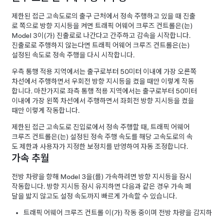
제한된 접근 고속도로의 출구 근처에서 정속 주행하고 있을 때 진출
로 쪽으로 방향 지시등을 켜면
트래픽 어웨어 크루즈 컨트롤
은(는)
Model 3
이(가) 진출로로 나간다고 간주하고 감속을 시작합니다.
진출로로 주행하지 않는다면
트래픽 어웨어 크루즈 컨트롤
은(는)
설정된 속도로 정속 주행을 다시 시작합니다.
우측 통행 적용 지역에서는 출구로부터
50미터
이내에 가장 오른쪽
차선에서 주행하면서 우회전 방향 지시등을 켰을 때만 이렇게 작동
합니다. 마찬가지로 좌측 통행 적용 지역에서는 출구로부터
50미터
이내에 가장 왼쪽 차선에서 주행하면서 좌회전 방향 지시등을 켰을
때만 이렇게 작동합니다.
제한된 접근 고속도로 진입로에서 정속 주행할 때,
트래픽 어웨어
크루즈 컨트롤
은(는) 설정된 정속 주행 속도를 해당 고속도로의 속
도 제한과 사용자가 지정한 보정치를 반영하여 자동 조정합니다.
가속 추월
전방 차량을 향해
Model 3
을(를) 가속하려면 방향 지시등을 잠시
작동합니다. 방향 지시등 잠시 유지하면 다음과 같은 경우 가속 페
달을 밟지 않고도 설정 속도까지 빠르게 가속할 수 있습니다.
트래픽 어웨어 크루즈 컨트롤
이(가) 작동 중이며 전방 차량을 감지하