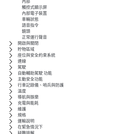
內部
觸控式顯示屏
內部電子裝置
車輛狀態
語音指令
鏡頭
正常運行聲音
開啟與關閉
貯物區域
座位與安全約束系統
連線
駕駛
自動輔助駕駛 功能
主動安全功能
行車記錄儀、哨兵與防護
溫度
導航與娛樂
充電與能耗
維護
規格
運輸說明
在緊急情況下
疑難排解