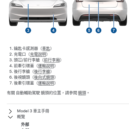
鑰匙卡感測器（
車匙
）
充電口（
充電說明
）
頭冚/前行李艙（
前行李廂
）
前牽引環蓋（
運輸說明
）
後行李艙（
後行李艙
）
後視鏡頭（
後向式鏡頭
）
後牽引環蓋（
運輸說明
）
有關
自動輔助駕駛
鏡頭的位置，請參閱
鏡頭
。
Model 3 車主手冊
概覽
外部