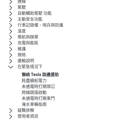
連線
駕駛
自動輔助駕駛 功能
主動安全功能
行車記錄儀、哨兵與防護
溫度
導航與娛樂
充電與能耗
維護
規格
運輸說明
在緊急情況下
聯絡 Tesla 路邊援助
耗盡續航電力
未通電時打開頭冚
跨線跳接啟動
未通電時打開車門
淹水車輛指南
疑難排解
使用者資訊