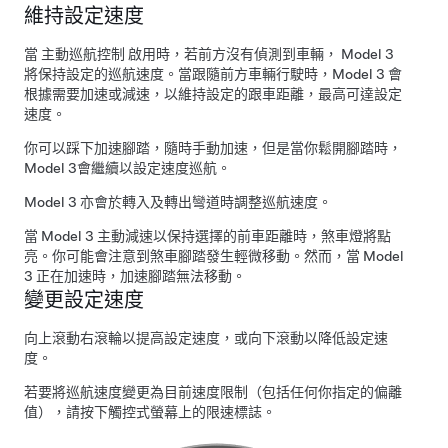
維持設定速度
當
主動巡航控制
啟用時，若前方沒有偵測到車輛，
Model 3
將保持設定的巡航速度。當跟隨前方車輛行駛時，
Model 3
會
根據需要加速或減速，以維持設定的跟車距離，最高可達設定
速度。
你可以踩下加速腳踏，隨時手動加速，但是當你鬆開腳踏時，
Model 3
會繼續以設定速度巡航。
Model 3
亦會於轉入及轉出彎道時調整巡航速度。
當
Model 3
主動減速以保持選擇的前車距離時，煞車燈將點
亮。你可能會注意到煞車腳踏發生輕微移動。然而，當
Model
3
正在加速時，加速腳踏無法移動。
變更設定速度
向上滾動右滾輪以提高設定速度，或向下滾動以降低設定速
度。
若要將巡航速度變更為目前速度限制（包括任何你指定的偏離
值），
請按下觸控式螢幕上的限速標誌。