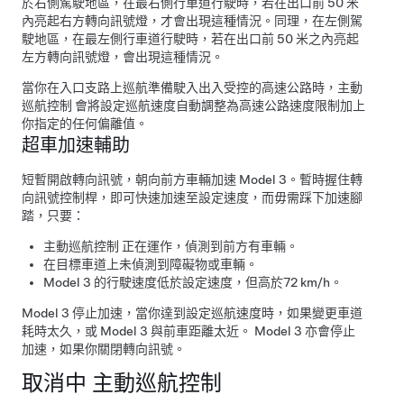
於右側駕駛地區，在最右側行車道行駛時，若在出口前
50 米
內亮起右方轉向訊號燈，才會出現這種情況。同理，在左側駕
駛地區，在最左側行車道行駛時，若在出口前
50 米
之內亮起
左方轉向訊號燈，會出現這種情況。
當你在入口支路上巡航準備駛入出入受控的高速公路時，
主動
巡航控制
會將設定巡航速度自動調整為高速公路速度限制加上
你指定的任何偏離值。
超車加速輔助
短暫開啟轉向訊號，朝向前方車輛加速
Model 3
。暫時握住轉
向訊號控制桿，即可快速加速至設定速度，而毋需踩下加速腳
踏，只要：
主動巡航控制
正在運作，偵測到前方有車輛。
在目標車道上未偵測到障礙物或車輛。
Model 3
的行駛速度低於設定速度，但高於
72 km/h
。
Model 3
停止加速，當你達到設定巡航速度時，如果變更車道
耗時太久，或
Model 3
與前車距離太近。
Model 3
亦會停止
加速，如果你關閉轉向訊號。
取消中
主動巡航控制