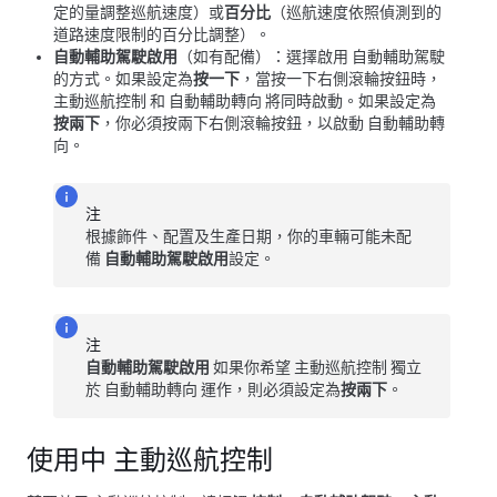
定的量調整巡航速度）或
百分比
（巡航速度依照偵測到的
道路速度限制的百分比調整）。
自動輔助駕駛啟用
（如有配備）
：選擇啟用
自動輔助駕駛
的方式。如果設定為
按一下
，當按一下右側滾輪按鈕時，
主動巡航控制
和
自動輔助轉向
將同時啟動。如果設定為
按兩下
，你必須按兩下右側滾輪按鈕，以啟動
自動輔助轉
向
。
注
根據飾件、配置及生產日期，你的車輛可能未配
備
自動輔助駕駛啟用
設定。
注
自動輔助駕駛啟用
如果你希望
主動巡航控制
獨立
於
自動輔助轉向
運作，則必須設定為
按兩下
。
使用中
主動巡航控制