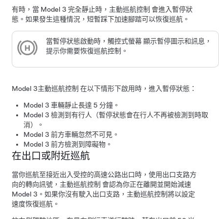
有時，當
Model 3
完全靜止時，
主動巡航控制
會進入暫停狀
態。如果發生這種情況，短暫踩下加速腳踏可以恢復巡航。
當暫停狀態啟動時，
觸控式螢幕
顯示暫停圖示和訊息，
提示你需要恢復巡航控制。
Model 3
主動巡航控制
在以下情形下啟用時，進入暫停狀態：
Model 3
車輛靜止長達 5 分鐘。
Model 3
檢測到有行人（暫停狀態會在行人不再被檢測到時取
消）。
Model 3
前方車輛忽然不可見。
Model 3
前方檢測到障礙物。
在出口或附近巡航
當你巡航至接近出入受控的高速公路出口時，使用出口支路方
向的轉向訊號，
主動巡航控制
會認為你正在離開並開始減速
Model 3
。如果你沒有駛入出口支路，
主動巡航控制
將以設定
速度恢復巡航。