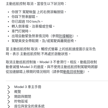
主動巡航控制
取消，當發生以下狀況時：
你按下
駕駛軚盤
上的右側滾輪按鈕。
你踩下煞車腳踏。
你已超過
150 km/h
。
轉入倒車檔、泊車檔或空檔。
車門打開時。
出現自動緊急煞車情況時（參閱
防撞輔助
）。
駕駛員安全帶鬆開，及/或駕駛員離開座椅。
當
主動巡航控制
取消，
觸控式螢幕
上的巡航速度圖示呈灰色
時，表示
主動巡航控制
不再處於啟動狀態。
取消
主動巡航控制
後，
Model 3
不會滑行。相反，動能回收制
動會減慢
Model 3
的速度，與不使用
主動巡航控制
駕駛時將腳
從加速腳踏上移開的情況相同（請參閱
動能回收制動
）。
Model 3 車主手冊
概覽
開啟與關閉
貯物區域
座位與安全約束系統