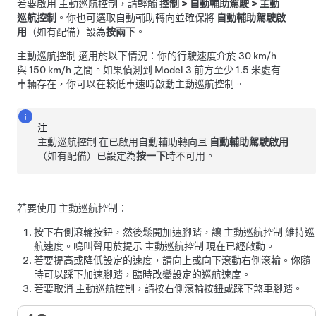
若要啟用
主動巡航控制
，請輕觸
控制
>
自動輔助駕駛
>
主動
巡航控制
。
你也可選取
自動輔助轉向
並確保將
自動輔助駕駛啟
用
（如有配備）
設為
按兩下
。
主動巡航控制
適用於以下情況：你的行駛速度介於
30 km/h
與
150 km/h
之間。如果偵測到
Model 3
前方至少
1.5 米
處有
車輛存在，你可以在較低車速時啟動
主動巡航控制
。
注
主動巡航控制
在已啟用
自動輔助轉向
且
自動輔助駕駛啟用
（如有配備）
已設定為
按一下
時不可用。
若要使用
主動巡航控制
：
按下右側滾輪按鈕，然後鬆開加速腳踏，讓
主動巡航控制
維持巡
航速度。鳴叫聲用於提示
主動巡航控制
現在已經啟動。
若要提高或降低設定的速度，請向上或向下滾動右側滾輪。你隨
時可以踩下加速腳踏，臨時改變設定的巡航速度。
若要取消
主動巡航控制
，請
按右側滾輪按鈕
或踩下煞車腳踏。