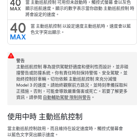
當
主動巡航控制
可用但未啟動時，
觸控式螢幕
會以灰色
顯示巡航速度。顯示的數字表示當你啟動
主動巡航控制
時
將會設定的速度。
當
主動巡航控制
以設定速度主動巡航時，速度會以藍
色文字突出顯示。
警告
主動巡航控制
專為提供駕駛舒適度和便利性而設計，並非碰
撞警告或防撞系統。你有責任時刻保持警惕、安全駕駛，並
始終控制好車輛。切勿依賴
主動巡航控制
來充分減慢
Model 3
的速度。請始終觀察前方路況，並時刻準備採取糾
正措施。否則，可能會導致嚴重傷害或死亡。若要了解更多
資訊，請參閱
自動輔助駕駛
限制與警告
。
使用中時
主動巡航控制
當
主動巡航控制
啟用，而且維持在設定速度時，
觸控式螢幕
會
以藍色文字突出顯示速度。