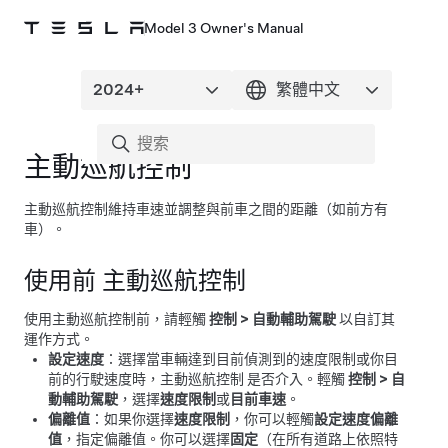
Model 3 Owner's Manual
主動巡航控制
主動巡航控制
維持車速並調整與前車之間的距離（如前方有
車）。
使用前
主動巡航控制
使用
主動巡航控制
前，請輕觸
控制
>
自動輔助駕駛
以自訂其
運作方式。
設定速度
：選擇當車輛達到目前偵測到的速度限制或你目
前的行駛速度時，
主動巡航控制
是否介入。輕觸
控制
>
自
動輔助駕駛
，選擇
速度限制
或
目前車速
。
偏離值
：如果你選擇
速度限制
，你可以輕觸
設定速度偏離
值
，指定偏離值。你可以選擇
固定
（在所有道路上依照特