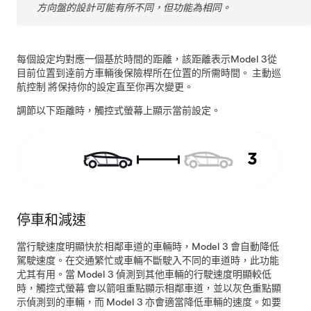
方向盤的設計可能有所不同，但功能為相同。
每個設定均對應一個基於時間的距離，該距離表示
Model 3
從
目前位置到逹前方車輛後保險桿所在位置的所需時間。
主動巡
航控制
將保持你的設定直至你再次變更。
調節以下距離時，觸控式螢幕上顯示當前設定。
停車和減速
當行駛速度明顯快於相鄰車道的車輛時，
Model 3
會自動降低
駕駛速度。在交通繁忙或車輛不斷駛入不同的車道時，此功能
尤其有用。當
Model 3
偵測到其他車輛的行駛速度明顯較低
時，
觸控式螢幕
會以箭咀重點顯示相鄰車道，並以灰色重點顯
示偵測到的車輛，而
Model 3
亦會適當降低車輛的速度。如要