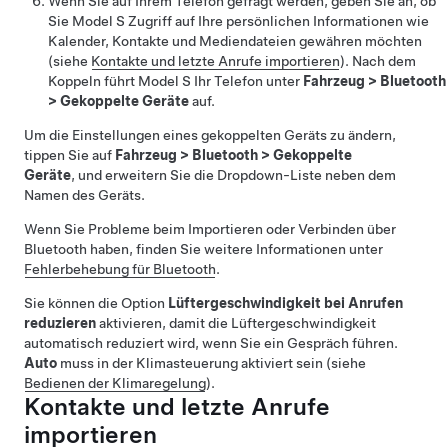
Wenn Sie auf Ihrem Telefon gefragt werden, geben Sie an, ob
Sie
Model S
Zugriff auf Ihre persönlichen Informationen wie
Kalender, Kontakte und Mediendateien gewähren möchten
(siehe
Kontakte und letzte Anrufe importieren
). Nach dem
Koppeln führt
Model S
Ihr Telefon unter
Fahrzeug
>
Bluetooth
>
Gekoppelte Geräte
auf.
Um die Einstellungen eines gekoppelten Geräts zu ändern,
tippen Sie auf
Fahrzeug
>
Bluetooth
>
Gekoppelte
Geräte
, und erweitern Sie die Dropdown-Liste neben dem
Namen des Geräts.
Wenn Sie Probleme beim Importieren oder Verbinden über
Bluetooth haben, finden Sie weitere Informationen unter
Fehlerbehebung für Bluetooth
.
Sie können die Option
Lüftergeschwindigkeit bei Anrufen
reduzieren
aktivieren, damit die Lüftergeschwindigkeit
automatisch reduziert wird, wenn Sie ein Gespräch führen.
Auto
muss in der Klimasteuerung aktiviert sein (siehe
Bedienen der Klimaregelung
).
Kontakte und letzte Anrufe
importieren