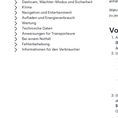
anhäl
Dashcam, Wächter-Modus und Sicherheit
Klima
Wäh
Navigation und Entertainment
zu je
Aufladen und Energieverbrauch
Wartung
Vo
Technische Daten
Anweisungen für Transporteure
A
Bei einem Notfall
(
Fehlerbehebung
J
Informationen für den Verbraucher
(
(
a
S
O