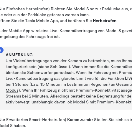
Nur
Einfaches Herbeirufen
)
Richten Sie
Model S
so zur Parklücke aus, 
ie oder aus der Parklücke gefahren werden kann.
ffnen Sie die Tesla Mobile App, und berühren Sie
Herbeirufen
.
n der Mobile App wird eine Live-Kameraübertragung von
Model S
gezei
mgebung des Fahrzeugs frei ist.
ANMERKUNG
Um Videoübertragungen von der Kamera zu betrachten, muss Ihr mo
konfiguriert sein (siehe
Schlüssel
). Wann immer Sie die Kameraüber
blinken die Scheinwerfer periodisch. Wenn Ihr Fahrzeug mit Premium-
Live-Kameraübertragung das gleiche Limit wie für die Funktion
Liv
bei 1 Stunde (bzw. 15 Minuten in bestimmten Regionen) an Gesamtn
Modus
). Wenn Ihr Fahrzeug nicht mit Premium-Konnektivität ausges
Streams bei 2 Minuten. Allerdings besteht keine Begrenzung für 
aktiv bewegt, unabhängig davon, ob
Model S
mit Premium-Konnektivi
Nur
Erweitertes Smart-Herbeirufen
)
Komm zu mir
: Stellen Sie sich so 
odel S
haben.