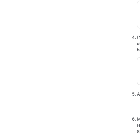
(
d
h
A
M
H
S