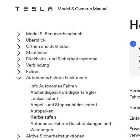
Model S Owner's Manual
H
Model S-Benutzerhandbuch
Überblick
Öffnen und Schließen
Staufächer
Rückhalte- und Sicherheitssysteme
Verbindung
Fahren
Autonomes Fahren Funktionen
Info Autonomes Fahren
Herb
Abstandsgeschwindigkeitsregler
Fahr
Lenkassistent
Ampel- und Stoppschildassistent
Herb
Autoparken
Herbeirufen
Einf
Autonomes Fahren Beschränkungen und
Erwe
Warnungen
verwe
Aktive Sicherheitsfunktionen