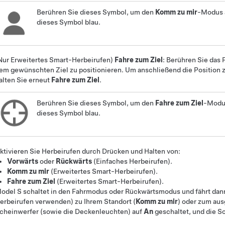
Berühren Sie dieses Symbol, um den
Komm zu mir
-Modus a
dieses Symbol blau.
Nur
Erweitertes Smart-Herbeirufen
)
Fahre zum Ziel
: Berühren Sie das 
em gewünschten Ziel zu positionieren. Um anschließend die Position zu
alten Sie erneut
Fahre zum Ziel
.
Berühren Sie dieses Symbol, um den
Fahre zum Ziel
-Modus
dieses Symbol blau.
ktivieren Sie
Herbeirufen
durch Drücken und Halten von:
Vorwärts
oder
Rückwärts
(
Einfaches Herbeirufen
)
.
Komm zu mir
(
Erweitertes Smart-Herbeirufen
).
Fahre zum Ziel
(
Erweitertes Smart-Herbeirufen
).
odel S
schaltet in den Fahrmodus oder Rückwärtsmodus und fährt dan
erbeirufen
verwenden) zu Ihrem Standort (
Komm zu mir
) oder zum aus
cheinwerfer (sowie die Deckenleuchten) auf
An
geschaltet, und die 