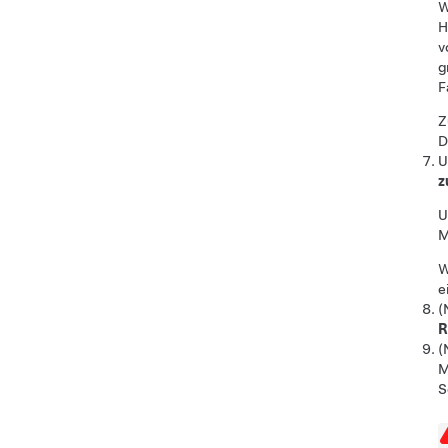
W
H
v
g
F
Z
D
z
M
W
e
(
R
(
M
S