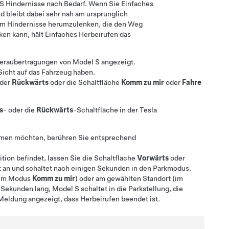
 S
Hindernisse nach Bedarf. Wenn Sie
Einfaches
d bleibt dabei sehr nah am ursprünglich
 um Hindernisse herumzulenken, die den Weg
ken kann, hält
Einfaches Herbeirufen
das
meraübertragungen von
Model S
angezeigt.
Sicht auf das Fahrzeug haben.
der
Rückwärts
oder die Schaltfläche
Komm zu mir
oder
Fahre
s
- oder die
Rückwärts
-Schaltfläche in der Tesla
men möchten, berühren Sie entsprechend
tion befindet, lassen Sie die Schaltfläche
Vorwärts
oder
t an und schaltet nach einigen Sekunden in den Parkmodus.
(im Modus
Komm zu mir
) oder am gewählten Standort (im
e Sekunden lang,
Model S
schaltet in die Parkstellung, die
e Meldung angezeigt, dass
Herbeirufen
beendet ist.