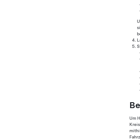
U
s
b
L
S
Be
Um
H
Kreis
mithi
Fahr