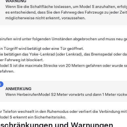
WARNUNG
Wenn Sie die Schaltfläche loslassen, um
Model S
anzuhalten, erfol
es entscheidend, dass Sie den Fahrweg des Fahrzeugs zu jeder Zei
möglicherweise nicht erkennt, voraussehen.
eirufen
wird unter folgenden Umständen abgebrochen und muss neu ge
in Türgriff wird betätigt oder eine Tür geöffnet.
ie betätigen das
Yoke-Lenkrad (oder Lenkrad)
, das Bremspedal oder d
er Fahrweg ist blockiert.
odel S
ist die maximale Strecke von
20 Metern
gefahren oder wurde se
efahren.
ANMERKUNG
Wenn
Herbeirufen
Model S
2 Meter
vorwärts und dann
1 Meter
rückwä
hr Telefon wechselt in den Ruhemodus oder verliert die Verbindung mi
odel S
erkennt ein Sicherheitsrisiko.
schränkungen und Warnungen