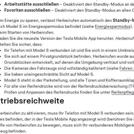
Arbeitsstätte ausschließen
– Deaktiviert den Standby-Modus an dem O
Favoriten ausschließen
– Deaktiviert den Standby-Modus an allen Or
m Energie zu sparen, verlässt
Herbeirufen
automatisch den
Standby-
ich
Model S
im Energiesparmodus befindet (siehe
Energiesparmodus
)
.
eim Starten von
Herbeirufen
.
aden Sie die neueste Version der Tesla Mobile App herunter.
Herbeiruf
tellen Sie sicher, dass:
Ihr Telefon mit
Model S
verbunden ist und Sie sich in einem Umkrei
Sie sich auf einem Privatgrundstück befinden.
Herbeirufen
wurde aus
Grundstücken entwickelt, auf denen die Umgebung vertraut und vorh
Die Kameras des Fahrzeugs sind vollständig kalibriert (siehe
Fahren 
Sie haben uneingeschränkte Sicht auf
Model S
.
Model S
steht in der Parkstellung, und alle Türen und Kofferraumkl
Für alle vier Reifendrücke wird von der Reifendrucküberwachung (
Prüfen und Anpassen des Reifendrucks finden Sie unter
Reifenpfleg
triebsreichweite
erbeirufen
zu aktivieren, muss Ihr Telefon mit
Model S
verbunden sein,
es befinden, der in der Tesla Mobile App angezeigt wird (berühren Sie
lfe von
Herbeirufen
zu bewegen, muss sich Ihr verbundenes Mobilgerä
zeug befinden.