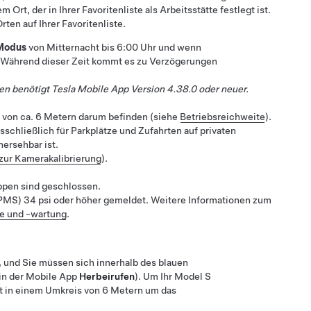
rt, der in Ihrer Favoritenliste als Arbeitsstätte festlegt ist.
ten auf Ihrer Favoritenliste.
Modus
von Mitternacht bis 6:00 Uhr
und wenn
 Während dieser Zeit kommt es zu Verzögerungen
en
benötigt Tesla Mobile App Version 4.38.0 oder neuer.
s von ca. 6 Metern darum befinden (siehe
Betriebsreichweite
).
schließlich für Parkplätze und Zufahrten auf privaten
ersehbar ist.
zur Kamerakalibrierung
).
appen sind geschlossen.
TPMS) 34 psi oder höher gemeldet. Weitere Informationen zum
e und -wartung
.
 und Sie müssen sich innerhalb des blauen
 in der Mobile App
Herbeirufen
). Um Ihr
Model S
t in einem Umkreis von 6 Metern um das