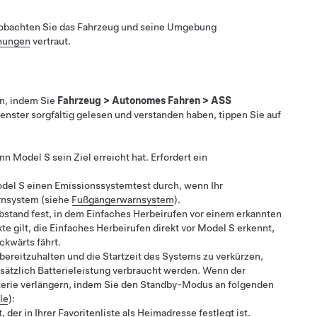
obachten Sie das Fahrzeug und seine Umgebung
nungen
vertraut.
en
, indem Sie
Fahrzeug
>
Autonomes Fahren
>
ASS
ster sorgfältig gelesen und verstanden haben, tippen Sie auf
enn
Model S
sein Ziel erreicht hat. Erfordert ein
del S
einen Emissionssystemtest durch, wenn Ihr
arnsystem
(siehe
Fußgängerwarnsystem
)
.
bstand fest, in dem
Einfaches Herbeirufen
vor einem erkannten
te gilt, die
Einfaches Herbeirufen
direkt vor
Model S
erkennt,
ckwärts fährt.
bereitzuhalten und die Startzeit des Systems zu verkürzen,
ätzlich Batterieleistung verbraucht werden. Wenn der
tterie verlängern, indem Sie den Standby-Modus an folgenden
le
):
er in Ihrer Favoritenliste als Heimadresse festlegt ist.