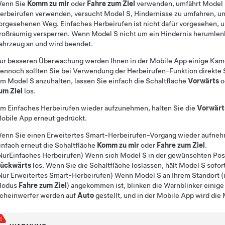
enn Sie
Komm zu mir
oder
Fahre zum Ziel
verwenden, umfährt
Model
erbeirufen
verwenden, versucht
Model S
, Hindernisse zu umfahren, un
orgesehenen Weg.
Einfaches Herbeirufen
ist nicht dafür vorgesehen,
roßräumig versperren. Wenn
Model S
nicht um ein Hindernis herumlen
ahrzeug an und wird beendet.
ur besseren Überwachung werden Ihnen in der Mobile App einige Ka
ennoch sollten Sie bei Verwendung der Herbeirufen-Funktion direkte 
Um
Model S
anzuhalten, lassen Sie einfach die Schaltfläche
Vorwärts
o
um Ziel
los
.
Um
Einfaches Herbeirufen
wieder aufzunehmen, halten Sie die
Vorwärt
obile App erneut gedrückt.
enn Sie einen
Erweitertes Smart-Herbeirufen
-Vorgang wieder aufneh
infach erneut die Schaltfläche
Komm zu mir
oder
Fahre zum Ziel
.
Nur
Einfaches Herbeirufen
)
Wenn sich
Model S
in der gewünschten Posi
ückwärts
los. Wenn Sie die Schaltfläche loslassen, hält
Model S
sofor
Nur
Erweitertes Smart-Herbeirufen
) Wenn
Model S
an Ihrem Standort 
odus
Fahre zum Ziel
) angekommen ist, blinken die Warnblinker einig
cheinwerfer werden auf
Auto
gestellt, und in der Mobile App wird di