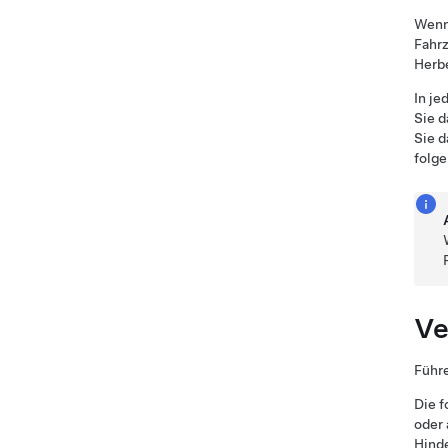
Wenn
Fahr
Herb
In je
Sie d
Sie d
folge
Ve
Führe
Die f
oder 
Hinde