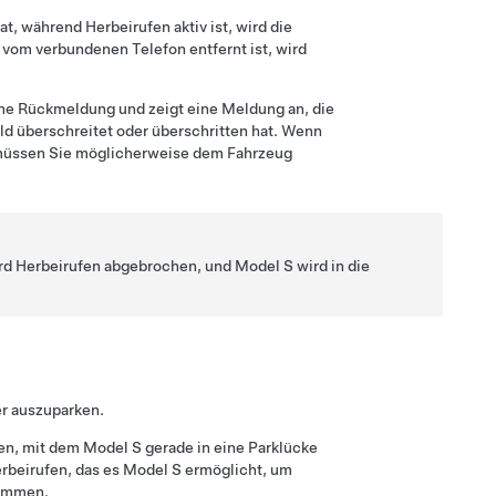
hat, während
Herbeirufen
aktiv ist, wird die
vom verbundenen Telefon entfernt ist, wird
sche Rückmeldung und zeigt eine Meldung an, die
ld überschreitet oder überschritten hat. Wenn
, müssen Sie möglicherweise dem Fahrzeug
ird
Herbeirufen
abgebrochen, und
Model S
wird in die
r auszuparken.
en
, mit dem
Model S
gerade in eine Parklücke
rbeirufen
, das es
Model S
ermöglicht, um
kommen.