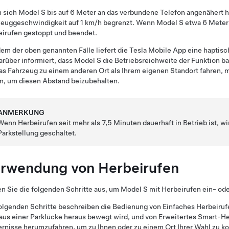
 sich
Model S
bis auf 6 Meter an das verbundene Telefon angenähert 
zeuggeschwindigkeit auf 1 km/h begrenzt. Wenn
Model S
etwa 6 Meter 
eirufen
gestoppt und beendet.
dem der oben genannten Fälle liefert die Tesla Mobile App eine hapti
arüber informiert, dass
Model S
die Betriebsreichweite der Funktion ba
as Fahrzeug zu einem anderen Ort als Ihrem eigenen Standort fahren
n, um diesen Abstand beizubehalten.
ANMERKUNG
Wenn
Herbeirufen
seit mehr als 7,5 Minuten dauerhaft in Betrieb ist, w
Parkstellung geschaltet.
rwendung von
Herbeirufen
n Sie die folgenden Schritte aus, um
Model S
mit
Herbeirufen
ein- ode
olgenden Schritte beschreiben die Bedienung von
Einfaches Herbeiruf
aus einer Parklücke heraus bewegt wird, und von
Erweitertes Smart-He
rnisse herumzufahren, um zu Ihnen oder zu einem Ort Ihrer Wahl zu 