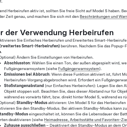
t.
rend
Herbeirufen
aktiv ist, sollten Sie freie Sicht auf
Model S
haben. Be
der Zeit genau, und machen Sie sich mit den
Beschränkungen und War
r der Verwendung
Herbeirufen
ktivieren Sie
Einfaches Herbeirufen
und
Erweitertes Smart-Herbeiruf
Erweitertes Smart-Herbeirufen)
berühren. Nachdem Sie das Popup-Fen
a
.
Optional) Ändern Sie Einstellungen von
Herbeirufen
.
Abschlusston
: Wählen Sie einen Ton, der außen abgespielt wird, w
Fußgängerwarnsystem
(siehe
Fußgängerwarnsystem
)
.
Emissionen bei Abbruch
: Wenn diese Funktion aktiviert ist, führt
Mo
Herbeirufen
-Vorgang abgebrochen wird. Erfordert ein Fußgängerw
Stoßstangenabstand
(nur
Einfaches Herbeirufen
)
: Legen Sie den A
Objekt stoppen soll. Beachten Sie, dass dieser Abstand nur für Objek
während es vorwärts fährt, bzw. direkt hinter
Model S
, während es rü
Optional)
Standby-Modus
aktivieren: Um
Model S
für das Herbeirufen 
ktivieren Sie den Standby-Modus. Bei aktivem Standby-Modus kann zus
tandby-Modus
eingeschaltet ist, können Sie die Lebensdauer der Ba
rten deaktivieren (siehe
Heimadresse, Arbeitsstätte und Favoriten-Zie
Zuhause ausschließen
– Deaktiviert den Standby-Modus an dem Ort, d