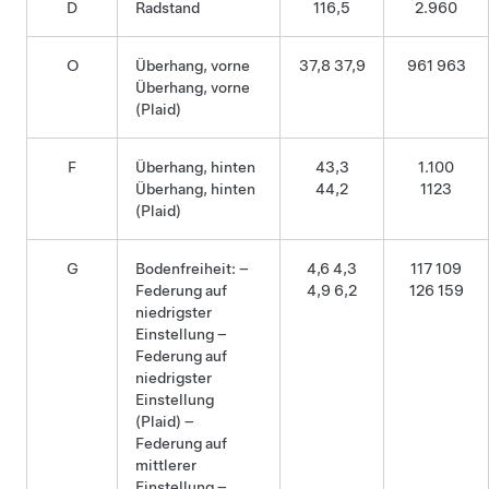
D
Radstand
116,5
2.960
O
Überhang, vorne
37,8 37,9
961 963
Überhang, vorne
(Plaid)
F
Überhang, hinten
43,3
1.100
Überhang, hinten
44,2
1123
(Plaid)
G
Bodenfreiheit: –
4,6 4,3
117 109
Federung auf
4,9 6,2
126 159
niedrigster
Einstellung –
Federung auf
niedrigster
Einstellung
(Plaid) –
Federung auf
mittlerer
Einstellung –