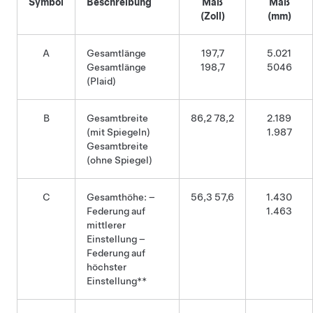
Symbol
Beschreibung
Maß
Maß
(Zoll)
(mm)
A
Gesamtlänge
197,7
5.021
Gesamtlänge
198,7
5046
(Plaid)
B
Gesamtbreite
86,2 78,2
2.189
(mit Spiegeln)
1.987
Gesamtbreite
(ohne Spiegel)
C
Gesamthöhe: –
56,3 57,6
1.430
Federung auf
1.463
mittlerer
Einstellung –
Federung auf
höchster
Einstellung**