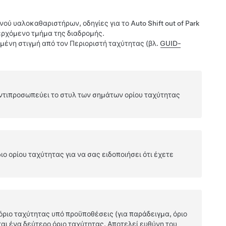
ύ υαλοκαθαριστήρων, οδηγίες για το Auto Shift out of Park
περχόμενο τμήμα της διαδρομής.
ιμένη στιγμή από τον Περιοριστή ταχύτητας (βλ.
GUID-
 αντιπροσωπεύει το στυλ των σημάτων ορίου ταχύτητας
ο ορίου ταχύτητας για να σας ειδοποιήσει ότι έχετε
όριο ταχύτητας υπό προϋποθέσεις (για παράδειγμα, όριο
αι ένα δεύτερο όριο ταχύτητας. Αποτελεί ευθύνη του