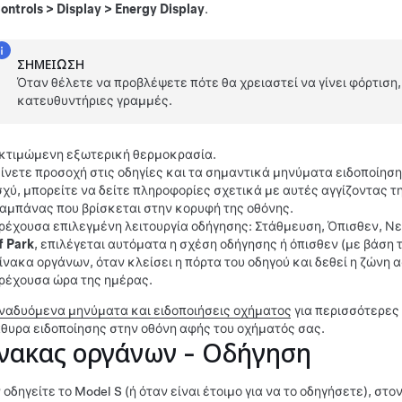
ontrols
>
Display
>
Energy Display
.
ΣΗΜΕΊΩΣΗ
Όταν θέλετε να προβλέψετε πότε θα χρειαστεί να γίνει φόρτιση,
κατευθυντήριες γραμμές.
κτιμώμενη εξωτερική θερμοκρασία.
ίνετε προσοχή στις οδηγίες και τα σημαντικά μηνύματα ειδοποίησ
σχύ, μπορείτε να δείτε πληροφορίες σχετικά με αυτές αγγίζοντας τ
αμπάνας που βρίσκεται στην κορυφή της οθόνης.
ρέχουσα επιλεγμένη λειτουργία οδήγησης: Στάθμευση, Όπισθεν, Νε
f Park
, επιλέγεται αυτόματα η σχέση οδήγησης ή όπισθεν (με βάση 
ίνακα οργάνων, όταν κλείσει η πόρτα του οδηγού και δεθεί η ζώνη 
ρέχουσα ώρα της ημέρας.
ναδυόμενα μηνύματα και ειδοποιήσεις οχήματος
για περισσότερες
θυρα ειδοποίησης στην οθόνη αφής του οχήματός σας.
νακας οργάνων - Οδήγηση
 οδηγείτε το
Model S
(ή όταν είναι έτοιμο για να το οδηγήσετε), σ