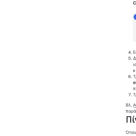
C
Ε
Δ
ι
κ
Τ
o
π
Τ
Βλ.
Α
παρά
Πί
Όταν