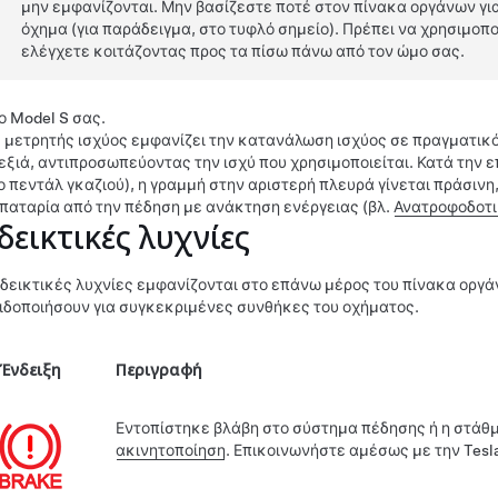
μην εμφανίζονται. Μην βασίζεστε ποτέ στον πίνακα οργάνων γι
όχημα (για παράδειγμα, στο τυφλό σημείο). Πρέπει να χρησιμοπ
ελέγχετε κοιτάζοντας προς τα πίσω πάνω από τον ώμο σας.
ο
Model S
σας.
 μετρητής ισχύος εμφανίζει την κατανάλωση ισχύος σε πραγματικό 
εξιά, αντιπροσωπεύοντας την ισχύ που χρησιμοποιείται. Κατά την 
ο πεντάλ γκαζιού), η γραμμή στην αριστερή πλευρά γίνεται πράσιν
παταρία από την πέδηση με ανάκτηση ενέργειας (βλ.
Ανατροφοδοτι
δεικτικές λυχνίες
νδεικτικές λυχνίες εμφανίζονται στο επάνω μέρος του πίνακα οργά
ιδοποιήσουν για συγκεκριμένες συνθήκες του οχήματος.
Ένδειξη
Περιγραφή
Εντοπίστηκε βλάβη στο σύστημα πέδησης ή η στάθμ
ακινητοποίηση
. Επικοινωνήστε αμέσως με την Tesla