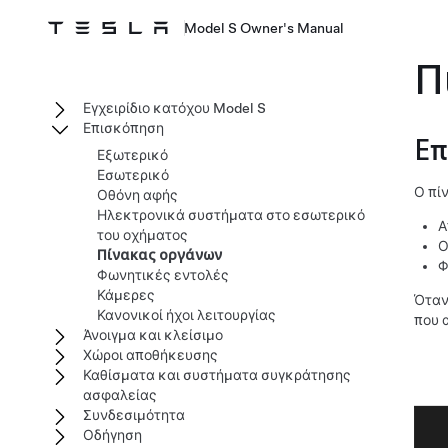
Model S Owner's Manual
Π
Εγχειρίδιο κατόχου Model S
Επισκόπηση
Επ
Εξωτερικό
Εσωτερικό
Ο πί
Οθόνη αφής
Ηλεκτρονικά συστήματα στο εσωτερικό
Α
του οχήματος
Ο
Πίνακας οργάνων
Φ
Φωνητικές εντολές
Κάμερες
Όταν
Κανονικοί ήχοι λειτουργίας
που 
Άνοιγμα και κλείσιμο
Χώροι αποθήκευσης
Καθίσματα και συστήματα συγκράτησης
ασφαλείας
Συνδεσιμότητα
Οδήγηση