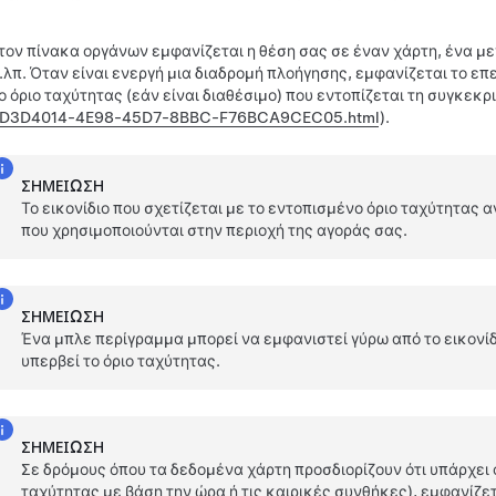
τον πίνακα οργάνων εμφανίζεται η θέση σας σε έναν χάρτη, ένα μενο
.λπ. Όταν είναι ενεργή μια διαδρομή πλοήγησης, εμφανίζεται το ε
ο όριο ταχύτητας (εάν είναι διαθέσιμο) που εντοπίζεται τη συγκεκρ
D3D4014-4E98-45D7-8BBC-F76BCA9CEC05.html
).
ΣΗΜΕΊΩΣΗ
Το εικονίδιο που σχετίζεται με το εντοπισμένο όριο ταχύτητας
που χρησιμοποιούνται στην περιοχή της αγοράς σας.
ΣΗΜΕΊΩΣΗ
Ένα μπλε περίγραμμα μπορεί να εμφανιστεί γύρω από το εικονίδι
υπερβεί το όριο ταχύτητας.
ΣΗΜΕΊΩΣΗ
Σε δρόμους όπου τα δεδομένα χάρτη προσδιορίζουν ότι υπάρχει 
ταχύτητας με βάση την ώρα ή τις καιρικές συνθήκες), εμφανίζετ