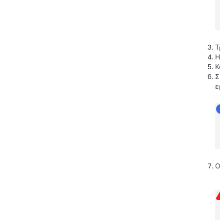
Τ
Η
Κ
Σ
ε
Ο