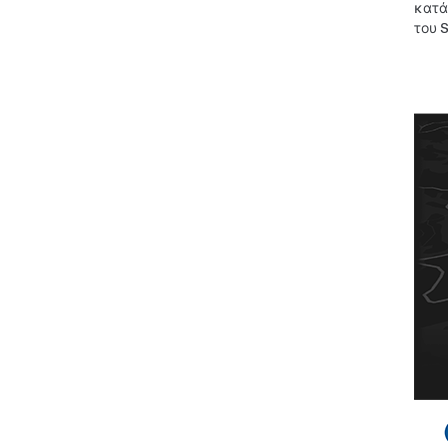
κατά
του
S