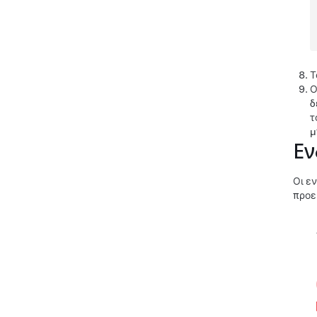
Τ
Ο
δ
τ
μ
Εν
Οι ε
προε