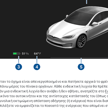
ταν το όχημα είναι απενεργοποιημένο και πατήσετε αρχικά το φρέ
πάνω μέρος του πίνακα οργάνων. Κάθε ενδεικτική λυχνία θα πρέπε
άν μια ενδεικτική λυχνία δεν ανάβει ή δεν σβήνει, ανατρέξτε στο
Ε
ικόνα του αυτοκινήτου και της αντίστοιχης κατάστασής του (όπως 
υνολική εκτιμώμενη απόσταση οδήγησης (ή ενέργεια) που είναι δια
πιλέξετε να εμφανίζεται το ποσοστό της ενέργειας που απομένει στη