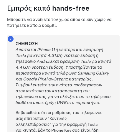
Εμπρός καπό hands-free
Μπορείτε να ανοίξετε τον χώρο αποσκευών χωρίς να
πατήσετε κάποιο κουμπί.
ΣΗΜΕΊΩΣΗ
Απαιτείται iPhone 11 ή νεότερο και εφαρμογή
Tesla για κινητά 4.31.0 ή νεότερη έκδοση ή
τηλέφωνο Android και εφαρμογή Tesla για κινητά
4.41.0 ή νεότερη έκδοση. Υποστηρίζονται τα
περισσότερα κινητά τηλέφωνα
Samsung Galaxy
και Google Pixel
ανώτερης κατηγορίας.
Συμβουλευτείτε την ενότητα προδιαγραφών
στον ιστότοπο του κατασκευαστή του
τηλεφώνου σας για να ελέγξετε αν το τηλέφωνο
διαθέτει υποστήριξη UWB στο παρασκήνιο.
Βεβαιωθείτε ότι οι ρυθμίσεις του τηλεφώνου
σας επιτρέπουν "Κοντινές
αλληλεπιδράσεις" για την εφαρμογή Tesla
για κινητά. Εάν το Phone Key σας είναι ήδη