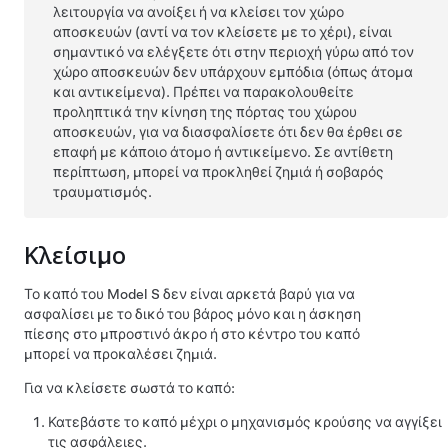
λειτουργία να ανοίξει ή να κλείσει τον χώρο
αποσκευών (αντί να τον κλείσετε με το χέρι), είναι
σημαντικό να ελέγξετε ότι στην περιοχή γύρω από τον
χώρο αποσκευών δεν υπάρχουν εμπόδια (όπως άτομα
και αντικείμενα). Πρέπει να παρακολουθείτε
προληπτικά την κίνηση της πόρτας του χώρου
αποσκευών, για να διασφαλίσετε ότι δεν θα έρθει σε
επαφή με κάποιο άτομο ή αντικείμενο. Σε αντίθετη
περίπτωση, μπορεί να προκληθεί ζημιά ή σοβαρός
τραυματισμός.
Κλείσιμο
Το καπό του
Model S
δεν είναι αρκετά βαρύ για να
ασφαλίσει με το δικό του βάρος μόνο και η άσκηση
πίεσης στο μπροστινό άκρο ή στο κέντρο του καπό
μπορεί να προκαλέσει ζημιά.
Για να κλείσετε σωστά το καπό:
Κατεβάστε το καπό μέχρι ο μηχανισμός κρούσης να αγγίξει
τις ασφάλειες.