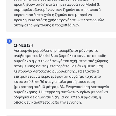
προκληθούν από ή κατά τη μεταφορά του
Model S
,
συμπεριλαμβανομένων των ζημιών σε προσωπικά
περιουσιακά στοιχεία ή ζημιών που μπορεί να
προκληθούν από τη χρήση τροχήλατων πλατφορμών
αυτόματης φόρτωσης ή τροχοπέδιλων.
ΣΗΜΕΊΩΣΗ
Λειτουργία ρυμούλκησης
προορίζεται μόνο για το
ανέβασμα του
Model S
με βαρούλκο πάνω σε επίπεδη
ρυμούλκα ή για την εξαγωγή του οχήματος από χώρους
στάθμευσης και τη μεταφορά του σε άλλη θέση. Στη
λειτουργία
Λειτουργία ρυμούλκησης
, τα ελαστικά
επιτρέπεται να περιστρέφονται αργά (με ταχύτητα
κάτω από
8 km/h
) και για πολύ μικρή απόσταση
(μικρότερη από
10 μέτρα
). Βλ.
Ενεργοποίηση Λειτουργία
ρυμούλκησης
. Η υπέρβαση αυτών των ορίων μπορεί να
οδηγήσει σε σημαντική ζημιά και υπερθέρμανση, η
οποία δεν καλύπτεται από την εγγύηση.