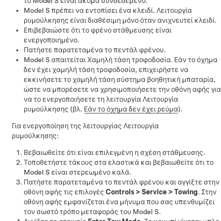
το
Model S
είναι ακόμα συνδεδεμένο.
Model S
πρέπει να εντοπίσει ένα κλειδί.
Λειτουργία
ρυμούλκησης
είναι διαθέσιμη μόνο όταν ανιχνευτεί κλειδί.
Επιβεβαιώστε ότι το φρένο στάθμευσης είναι
ενεργοποιημένο.
Πατήστε παρατεταμένα το πεντάλ φρένου.
Model S
απαιτείται
Χαμηλή τάση
τροφοδοσία. Εάν το όχημα
δεν έχει
χαμηλή τάση
τροφοδοσία, επιχειρήστε να
εκκινήσετε το
χαμηλή τάση
σύστημα βοηθητική μπαταρία,
ώστε να μπορέσετε να χρησιμοποιήσετε την οθόνη αφής για
να το ενεργοποιήσετε τη λειτουργία
Λειτουργία
ρυμούλκησης
(βλ.
Εάν το όχημα δεν έχει ρεύμα
).
Για ενεργοποίηση της λειτουργίας
Λειτουργία
ρυμούλκησης
:
Βεβαιωθείτε ότι είναι επιλεγμένη η σχέση στάθμευσης.
Τοποθετήστε τάκους στα ελαστικά και βεβαιωθείτε ότι το
Model S
είναι στερεωμένο καλά.
Πατήστε παρατεταμένα το πεντάλ φρένου και αγγίξτε στην
οθόνη αφής τις επιλογές
Controls
>
Service
>
Towing
. Στην
οθόνη αφής εμφανίζεται ένα μήνυμα που σας υπενθυμίζει
τον σωστό τρόπο μεταφοράς του
Model S
.