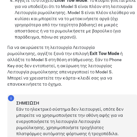
Αγγίξτε το στοιχείο
Enter Tow Mode
. Το κουμπί γίνεται μπλε
για να υποδείξει ότι το
Model S
είναι πλέον στη λειτουργία
Λειτουργία ρυμούλκησης
.
Model S
είναι πλέον ελεύθερο να
κυλίσει και μπορείτε να το μετακινήσετε αργά (όχι
γρηγορότερα από την ταχύτητα βάδισης) σε μικρές
αποστάσεις ή να το ρυμουλκήσετε με βαρούλκο (για
παράδειγμα, πάνω σε γερανό).
Για να ακυρώσετε τη λειτουργία
Λειτουργία
ρυμούλκησης
, αγγίξτε ξανά την επιλογή
Exit Tow Mode
ή
αλλάξτε το
Model S
στη θέση στάθμευσης. Εάν το Phone
Key σας δεν εντοπιστεί, η ακύρωση της λειτουργίας
Λειτουργία ρυμούλκησης
απενεργοποιεί το
Model S
.
Μπορεί να χρειαστείτε την κάρτα-κλειδί σας για να
επανεκκινήσετε το όχημα.
ΣΗΜΕΊΩΣΗ
Εάν το ηλεκτρικό σύστημα δεν λειτουργεί, οπότε δεν
μπορείτε να χρησιμοποιήσετε την οθόνη αφής για να
ενεργοποιήσετε τη λειτουργία
Λειτουργία
ρυμούλκησης
, χρησιμοποιήστε τροχήλατες
πλατφόρμες αυτόματης φόρτωσης ή τροχοπέδιλα.