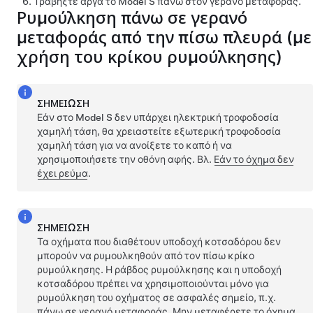
Τραβήξτε αργά το
Model S
πάνω στον γερανό μεταφοράς.
Ρυμούλκηση πάνω σε γερανό
μεταφοράς από την πίσω πλευρά (με
χρήση του κρίκου ρυμούλκησης)
ΣΗΜΕΊΩΣΗ
Εάν στο
Model S
δεν υπάρχει ηλεκτρική τροφοδοσία
χαμηλή τάση
, θα χρειαστείτε εξωτερική τροφοδοσία
χαμηλή τάση
για να ανοίξετε το καπό ή να
χρησιμοποιήσετε την οθόνη αφής. Βλ.
Εάν το όχημα δεν
έχει ρεύμα
.
ΣΗΜΕΊΩΣΗ
Τα οχήματα που διαθέτουν υποδοχή κοτσαδόρου δεν
μπορούν να ρυμουλκηθούν από τον πίσω κρίκο
ρυμούλκησης. Η ράβδος ρυμούλκησης και η υποδοχή
κοτσαδόρου πρέπει να χρησιμοποιούνται μόνο για
ρυμούλκηση του οχήματος σε ασφαλές σημείο, π.χ.
πάνω σε γερανό μεταφοράς. Μην μεταφέρετε το όχημα