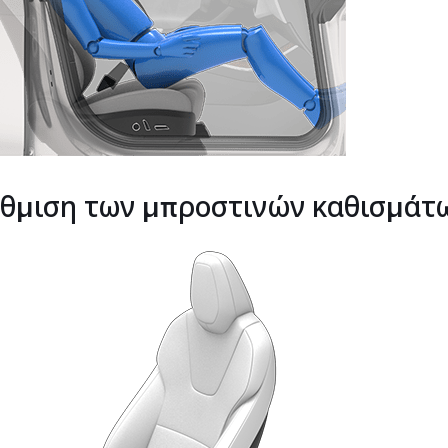
θμιση των μπροστινών καθισμάτ