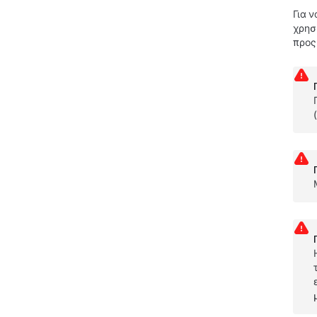
Για 
χρησ
προς