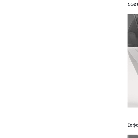
Σωστ
Εσφα