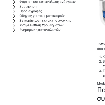
Φόρτιση και κατανάλωση ενέργειας
Συντήρηση
Προδιαγραφές
Οδηγίες για τους μεταφορείς
Σε περίπτωση έκτακτης ανάγκης
Αντιμετώπιση προβλημάτων
Ενημέρωση καταναλωτών
Τοπο
όσο 
Κ
Β
π
Τ
τ
Mode
Πα
συ