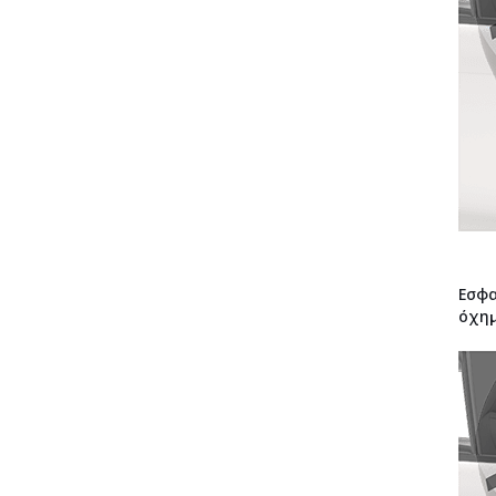
Εσφα
όχημ