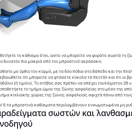
θετήστε το κάθισμα έτσι, ώστε να μπορείτε να φοράτε σωστά τη ζ
το δυνατόν πιο μακριά από τον μπροστινό αερόσακο:
αθίστε με όρθιο τον κορμό, με τα δύο πόδια στο δάπεδο και την πλά
εβαιωθείτε ότι μπορείτε να φτάσετε εύκολα τα πεντάλ και ότι οι β
ηδάλιο (ή τιμόνι)
. Το στήθος σας πρέπει να απέχει τουλάχιστον
25 
οποθετήστε το τμήμα ώμου της ζώνης ασφαλείας στο μέσο της από
μήμα κοιλιακής χώρας της ζώνης ασφαλείας σφιχτά πάνω από τους 
l S
τα μπροστινά καθίσματα περιλαμβάνουν ενσωματωμένα μη ρυθ
ραδείγματα σωστών και λανθασμ
νοδηγού