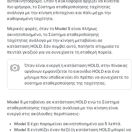
αυτοκινητόδρομο. Όταν η κυκλοφορία αρχίζει να κινείται
πιο γρήγορα, το
Σύστημα σταθεροποίησης ταχύτητας
ανάλογα με την κίνηση
επιταχύνει και πάλι μέχρι την
καθορισμένη ταχύτητα.
Μερικές φορές, όταν το
Model S
είναι πλήρως
ακινητοποιημένο, το
Σύστημα σταθεροποίησης
ταχύτητας ανάλογα με την κίνηση
μεταβαίνει σε
κατάσταση HOLD. Εάν συμβεί αυτό, πατήστε στιγμιαία το
πεντάλ γκαζιού για να συνεχίσετε τη σταθερή πορεία.
Όταν είναι ενεργή η κατάσταση HOLD, στην
πίνακας
οργάνων
εμφανίζεται το εικονίδιο HOLD και ένα
μήνυμα που υποδεικνύει ότι πρέπει να συνεχίσετε το
σύστημα σταθεροποίησης της ταχύτητας.
Model S
μεταβαίνει σε κατάσταση HOLD ενώ το
Σύστημα
σταθεροποίησης ταχύτητας ανάλογα με την κίνηση
είναι
ενεργό στις ακόλουθες περιπτώσεις:
Model S
έχει παραμείνει ακινητοποιημένο για 5 λεπτά.
Model S
εντοπίζει έναν πεζό (η κατάσταση HOLD μπορεί να