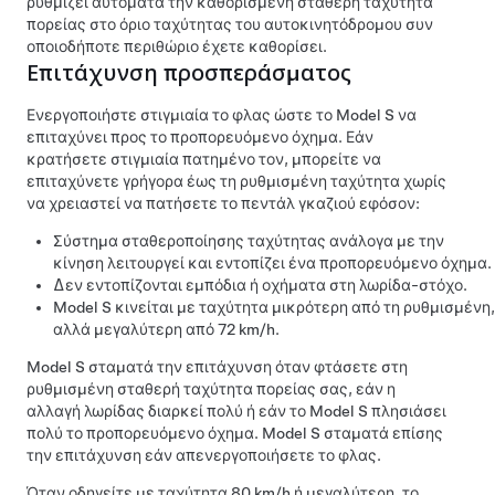
ρυθμίζει αυτόματα την καθορισμένη σταθερή ταχύτητα
πορείας στο όριο ταχύτητας του αυτοκινητόδρομου συν
οποιοδήποτε περιθώριο έχετε καθορίσει.
Επιτάχυνση προσπεράσματος
Ενεργοποιήστε στιγμιαία το φλας ώστε το
Model S
να
επιταχύνει προς το προπορευόμενο όχημα. Εάν
κρατήσετε στιγμιαία πατημένο τον, μπορείτε να
επιταχύνετε γρήγορα έως τη ρυθμισμένη ταχύτητα χωρίς
να χρειαστεί να πατήσετε το πεντάλ γκαζιού εφόσον:
Σύστημα σταθεροποίησης ταχύτητας ανάλογα με την
κίνηση
λειτουργεί και εντοπίζει ένα προπορευόμενο όχημα.
Δεν εντοπίζονται εμπόδια ή οχήματα στη λωρίδα-στόχο.
Model S
κινείται με ταχύτητα μικρότερη από τη ρυθμισμένη,
αλλά μεγαλύτερη από
72 km/h
.
Model S
σταματά την επιτάχυνση όταν φτάσετε στη
ρυθμισμένη σταθερή ταχύτητα πορείας σας, εάν η
αλλαγή λωρίδας διαρκεί πολύ ή εάν το
Model S
πλησιάσει
πολύ το προπορευόμενο όχημα.
Model S
σταματά επίσης
την επιτάχυνση εάν απενεργοποιήσετε το φλας.
Όταν οδηγείτε με ταχύτητα
80 km/h
ή μεγαλύτερη, το