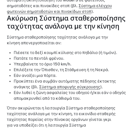
αυτόματη ακινητοποίηση του
Model S
σε φωτεινούς
σηματοδότες και πινακίδες στοπ (βλ.
Σύστημα ελέγχου
φωτεινών σηματοδοτών και πινακίδων στοπ
).
Ακύρωση
Σύστημα σταθεροποίησης
ταχύτητας ανάλογα με την κίνηση
Σύστημα σταθεροποίησης ταχύτητας ανάλογα με την
κίνηση
απενεργοποιείται αν:
Πιέσετε το δεξί κουμπί κύλισης στο
πηδάλιο (ή τιμόνι)
.
Πατάτε το πεντάλ φρένου.
Υπερβαίνετε το όριο
150 km/h
.
Επιλέξετε την Όπισθεν, τη Στάθμευση ή τη Νεκρά.
Εάν ανοίξει μια πόρτα.
Προκύπτει ένα συμβάν αυτόματης πέδησης έκτακτης
ανάγκης (βλ.
Σύστημα αποφυγής σύγκρουσης
).
Εάν λυθεί η ζώνη ασφαλείας του οδηγού ή/και εάν ο οδηγός
απομακρυνθεί από το κάθισμά του.
Όταν ακυρώνεται η λειτουργία
Σύστημα σταθεροποίησης
ταχύτητας ανάλογα με την κίνηση
, το εικονίδιο σταθερής
ταχύτητας πορείας στην
πίνακας οργάνων
γίνεται γκρι
για να υποδείξει ότι η λειτουργία
Σύστημα