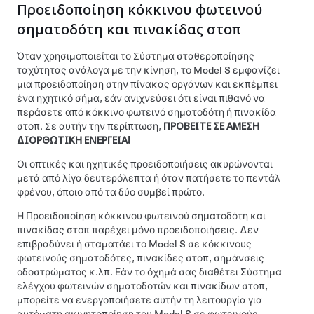
Προειδοποίηση κόκκινου φωτεινού
σηματοδότη και πινακίδας στοπ
Όταν χρησιμοποιείται το
Σύστημα σταθεροποίησης
ταχύτητας ανάλογα με την κίνηση
, το
Model S
εμφανίζει
μια προειδοποίηση στην
πίνακας οργάνων
και εκπέμπει
ένα ηχητικό σήμα, εάν ανιχνεύσει ότι είναι πιθανό να
περάσετε από κόκκινο φωτεινό σηματοδότη ή πινακίδα
στοπ. Σε αυτήν την περίπτωση,
ΠΡΟΒΕΙΤΕ ΣΕ ΑΜΕΣΗ
ΔΙΟΡΘΩΤΙΚΗ ΕΝΕΡΓΕΙΑ!
Οι οπτικές και ηχητικές προειδοποιήσεις ακυρώνονται
μετά από λίγα δευτερόλεπτα ή όταν πατήσετε το πεντάλ
φρένου, όποιο από τα δύο συμβεί πρώτο.
Η Προειδοποίηση κόκκινου φωτεινού σηματοδότη και
πινακίδας στοπ παρέχει μόνο προειδοποιήσεις. Δεν
επιβραδύνει ή σταματάει το
Model S
σε κόκκινους
φωτεινούς σηματοδότες, πινακίδες στοπ, σημάνσεις
οδοστρώματος κ.λπ.
Εάν το όχημά σας διαθέτει
Σύστημα
ελέγχου φωτεινών σηματοδοτών και πινακίδων στοπ
,
μπορείτε να ενεργοποιήσετε αυτήν τη λειτουργία για