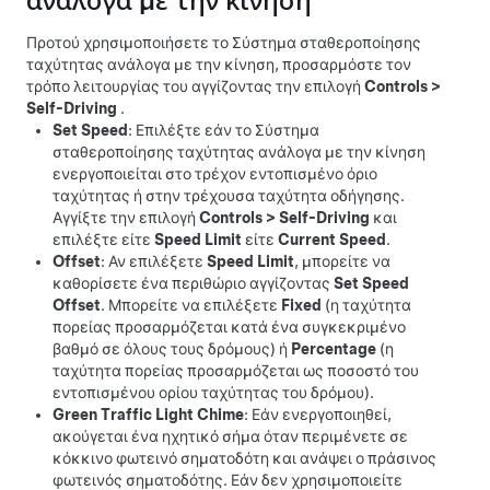
ανάλογα με την κίνηση
Προτού χρησιμοποιήσετε το
Σύστημα σταθεροποίησης
ταχύτητας ανάλογα με την κίνηση
, προσαρμόστε τον
τρόπο λειτουργίας του αγγίζοντας την επιλογή
Controls
>
Self-Driving
.
Set Speed
: Επιλέξτε εάν το
Σύστημα
σταθεροποίησης ταχύτητας ανάλογα με την κίνηση
ενεργοποιείται στο τρέχον εντοπισμένο όριο
ταχύτητας ή στην τρέχουσα ταχύτητα οδήγησης.
Αγγίξτε την επιλογή
Controls
>
Self-Driving
και
επιλέξτε είτε
Speed Limit
είτε
Current Speed
.
Offset
: Αν επιλέξετε
Speed Limit
, μπορείτε να
καθορίσετε ένα περιθώριο αγγίζοντας
Set Speed
Offset
. Μπορείτε να επιλέξετε
Fixed
(η ταχύτητα
πορείας προσαρμόζεται κατά ένα συγκεκριμένο
βαθμό σε όλους τους δρόμους) ή
Percentage
(η
ταχύτητα πορείας προσαρμόζεται ως ποσοστό του
εντοπισμένου ορίου ταχύτητας του δρόμου).
Green Traffic Light Chime
: Εάν ενεργοποιηθεί,
ακούγεται ένα ηχητικό σήμα όταν περιμένετε σε
κόκκινο φωτεινό σηματοδότη και ανάψει ο πράσινος
φωτεινός σηματοδότης. Εάν δεν χρησιμοποιείτε