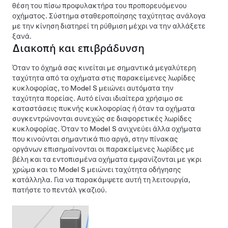
θέση του πίσω προφυλακτήρα του προπορευόμενου
οχήματος.
Σύστημα σταθεροποίησης ταχύτητας ανάλογα
με την κίνηση
διατηρεί τη ρύθμιση μέχρι να την αλλάξετε
ξανά.
Διακοπή και επιβράδυνση
Όταν το όχημά σας κινείται με σημαντικά μεγαλύτερη
ταχύτητα από τα οχήματα στις παρακείμενες λωρίδες
κυκλοφορίας, το
Model S
μειώνει αυτόματα την
ταχύτητα πορείας. Αυτό είναι ιδιαίτερα χρήσιμο σε
καταστάσεις πυκνής κυκλοφορίας ή όταν τα οχήματα
συγκεντρώνονται συνεχώς σε διαφορετικές λωρίδες
κυκλοφορίας. Όταν το
Model S
ανιχνεύει άλλα οχήματα
που κινούνται σημαντικά πιο αργά, στην
πίνακας
οργάνων
επισημαίνονται οι παρακείμενες λωρίδες με
βέλη και τα εντοπισμένα οχήματα εμφανίζονται με γκρι
χρώμα και το
Model S
μειώνει ταχύτητα οδήγησης
κατάλληλα. Για να παρακάμψετε αυτή τη λειτουργία,
πατήστε το πεντάλ γκαζιού.