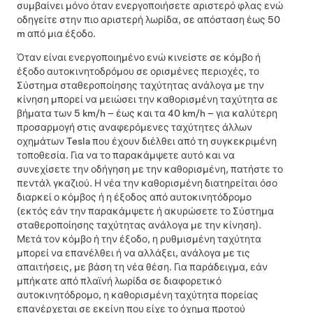
συμβαίνει μόνο όταν ενεργοποιήσετε αριστερό φλας ενώ
οδηγείτε στην πιο αριστερή λωρίδα, σε απόσταση έως
50
m
από μια έξοδο.
Όταν είναι ενεργοποιημένο ενώ κινείστε σε κόμβο ή
έξοδο αυτοκινητοδρόμου
σε ορισμένες περιοχές
, το
Σύστημα σταθεροποίησης ταχύτητας ανάλογα με την
κίνηση
μπορεί να μειώσει την καθορισμένη ταχύτητα σε
βήματα των
5 km/h
– έως και τα
40 km/h
– για καλύτερη
προσαρμογή στις αναφερόμενες ταχύτητες άλλων
οχημάτων Tesla που έχουν διέλθει από τη συγκεκριμένη
τοποθεσία. Για να το παρακάμψετε αυτό και να
συνεχίσετε την οδήγηση με την καθορισμένη, πατήστε το
πεντάλ γκαζιού. Η νέα την καθορισμένη διατηρείται όσο
διαρκεί ο κόμβος ή η έξοδος από αυτοκινητόδρομο
(εκτός εάν την παρακάμψετε ή ακυρώσετε το
Σύστημα
σταθεροποίησης ταχύτητας ανάλογα με την κίνηση
).
Μετά τον κόμβο ή την έξοδο, η ρυθμισμένη ταχύτητα
μπορεί να επανέλθει ή να αλλάξει, ανάλογα με τις
απαιτήσεις, με βάση τη νέα θέση. Για παράδειγμα, εάν
μπήκατε από πλαϊνή λωρίδα σε διαφορετικό
αυτοκινητόδρομο, η καθορισμένη ταχύτητα πορείας
επανέρχεται σε εκείνη που είχε το όχημα προτού