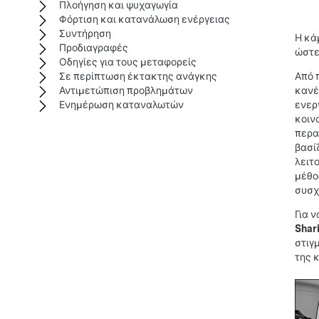
Πλοήγηση και ψυχαγωγία
Φόρτιση και κατανάλωση ενέργειας
Συντήρηση
Η κά
Προδιαγραφές
ώστε
Οδηγίες για τους μεταφορείς
Σε περίπτωση έκτακτης ανάγκης
Από 
Αντιμετώπιση προβλημάτων
κανέ
Ενημέρωση καταναλωτών
ενερ
κοιν
περα
βασί
λειτ
μέθο
συσχ
Για 
Shar
στιγ
της 