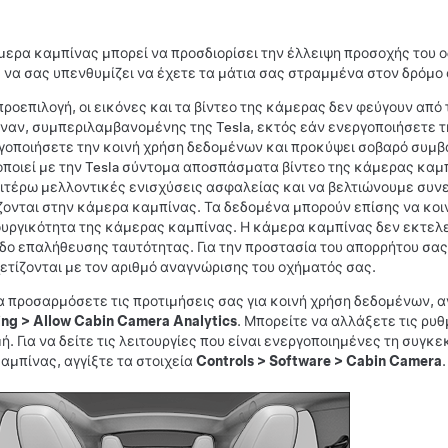
μερα καμπίνας μπορεί να προσδιορίσει την έλλειψη προσοχής του ο
 να σας υπενθυμίζει να έχετε τα μάτια σας στραμμένα στον δρόμο
προεπιλογή, οι εικόνες και τα βίντεο της κάμερας δεν φεύγουν από τ
ναν, συμπεριλαμβανομένης της Tesla, εκτός εάν ενεργοποιήσετε τ
γοποιήσετε την κοινή χρήση δεδομένων και προκύψει σοβαρό συμβ
οποιεί με την Tesla σύντομα αποσπάσματα βίντεο της κάμερας κα
ιτέρω μελλοντικές ενισχύσεις ασφαλείας και να βελτιώνουμε συνε
ζονται στην κάμερα καμπίνας. Τα δεδομένα μπορούν επίσης να κοι
ουργικότητα της κάμερας καμπίνας. Η κάμερα καμπίνας δεν εκτελ
δο επαλήθευσης ταυτότητας. Για την προστασία του απορρήτου σας
ετίζονται με τον αριθμό αναγνώρισης του οχήματός σας.
να προσαρμόσετε τις προτιμήσεις σας για κοινή χρήση δεδομένων, α
ing
>
Allow Cabin Camera Analytics
. Μπορείτε να αλλάξετε τις ρυ
μή. Για να δείτε τις λειτουργίες που είναι ενεργοποιημένες τη συγ
καμπίνας, αγγίξτε τα στοιχεία
Controls
>
Software
>
Cabin Camera
.