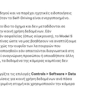
δηγού και να παρέχει ηχητικές ειδοποιήσεις
 όταν το
Self-Driving
είναι ενεργοποιημένο.
ο ίδιο το όχημα και δεν μεταδίδονται σε
ην κοινή χρήση δεδομένων. Εάν
άν ασφαλείας (όπως σύγκρουση), το
Model S
μπίνας ώστε να μας βοηθήσουν να αναπτύξουμε
χώς την ευφυΐα των λειτουργιών που
νοποιηθούν εάν απαιτούνται διαγνωστικά στη
εί αναγνώριση προσώπου ή οποιαδήποτε άλλη
, τα δεδομένα της κάμερας καμπίνας δεν
γγίξτε τις επιλογές
Controls
>
Software
>
Data
θμίσεις για κοινή χρήση δεδομένων ανά πάσα
κεκριμένη στιγμή και χρησιμοποιούν την κάμερα