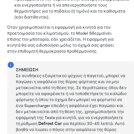
και ενεργοποιήστε ή να απενεργοποιήστε τους
θερμαντήρες για το
πηδάλιο (ή τιμόνι)
και τα καθίσματα
(εάν διατίθενται).
Όταν χρησιμοποιείται η εφαρμογή για κινητά για την
προετοιμασία του κλιματισμού, το
Model S
θερμαίνει
επίσης την μπαταρία, εάν χρειάζεται. Η εφαρμογή για
κινητά θα σας ειδοποιήσει μόλις το όχημά σας φτάσει
στην επιθυμητή θερμοκρασία προθέρμανσης.
ΣΗΜΕΊΩΣΗ
Σε συνθήκες εξαιρετικού ψύχους ή παγετού, μπορεί να
παγώσει η ασφάλεια της θύρας φόρτισης και να μην
μετακινείται από τη θέση της. Σε περιπτώσεις όπου δεν
μπορείτε να αφαιρέσετε ή να τοποθετήσετε το καλώδιο
φόρτισης ή όπου το όχημα δεν μπορεί να φορτιστεί σε
ένα Supercharger επειδή η ασφάλεια έχει παγώσει και
δεν μετακινείται από τη θέση της, χρησιμοποιήστε την
εφαρμογή της Tesla για κινητά, για να ενεργοποιήσετε
τη ρύθμιση
Defrost Car
για περίπου 30-45 λεπτά. Αυτό
βοηθά να λιώσει ο πάγος στην ασφάλεια της θύρας