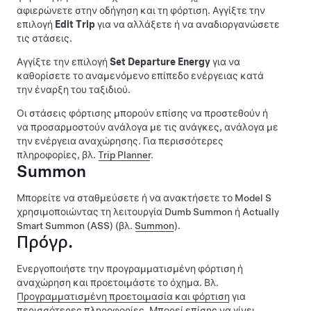
αφιερώνετε στην οδήγηση και τη φόρτιση. Αγγίξτε την
επιλογή
Edit Trip
για να αλλάξετε ή να αναδιοργανώσετε
τις στάσεις.
Αγγίξτε την επιλογή
Set Departure Energy
για να
καθορίσετε το αναμενόμενο επίπεδο ενέργειας κατά
την έναρξη του ταξιδιού.
Οι στάσεις φόρτισης μπορούν επίσης να προστεθούν ή
να προσαρμοστούν ανάλογα με τις ανάγκες, ανάλογα με
την ενέργεια αναχώρησης. Για περισσότερες
πληροφορίες, βλ.
Trip Planner
.
Summon
Μπορείτε να σταθμεύσετε ή να ανακτήσετε το
Model S
χρησιμοποιώντας τη λειτουργία
Dumb Summon
ή
Actually
Smart Summon (ASS)
(βλ.
Summon
).
Πρόγρ.
Ενεργοποιήστε την προγραμματισμένη φόρτιση ή
αναχώρηση και προετοιμάστε το όχημα. Βλ.
Προγραμματισμένη προετοιμασία και φόρτιση
για
περισσότερες πληροφορίες. Μπορεί επίσης να γίνει