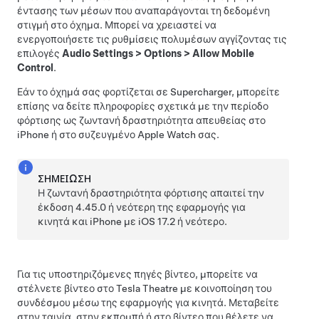
έντασης των μέσων που αναπαράγονται τη δεδομένη
στιγμή στο όχημα. Μπορεί να χρειαστεί να
ενεργοποιήσετε τις ρυθμίσεις πολυμέσων αγγίζοντας τις
επιλογές
Audio Settings
>
Options
>
Allow Mobile
Control
.
Εάν το όχημά σας φορτίζεται σε Supercharger, μπορείτε
επίσης να δείτε πληροφορίες σχετικά με την περίοδο
φόρτισης ως ζωντανή δραστηριότητα απευθείας στο
iPhone ή στο συζευγμένο Apple Watch σας.
ΣΗΜΕΊΩΣΗ
Η ζωντανή δραστηριότητα φόρτισης απαιτεί την
έκδοση 4.45.0 ή νεότερη της εφαρμογής για
κινητά και iPhone με iOS 17.2 ή νεότερο.
Για τις υποστηριζόμενες πηγές βίντεο, μπορείτε να
στέλνετε βίντεο στο Tesla Theatre με κοινοποίηση του
συνδέσμου μέσω της εφαρμογής για κινητά. Μεταβείτε
στην ταινία, στην εκπομπή ή στο βίντεο που θέλετε να