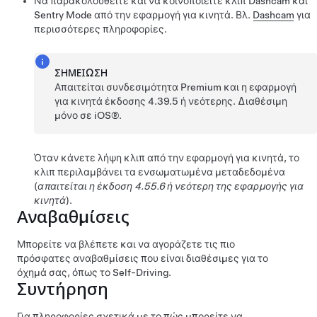
Να παρακολουθείτε και να κοινοποιείτε κλιπ Dashcam και
Sentry Mode από την εφαρμογή για κινητά. Βλ.
Dashcam
για
περισσότερες πληροφορίες.
ΣΗΜΕΊΩΣΗ
Απαιτείται συνδεσιμότητα Premium και η εφαρμογή
για κινητά έκδοσης 4.39.5 ή νεότερης. Διαθέσιμη
μόνο σε iOS®.
Όταν κάνετε λήψη κλιπ από την εφαρμογή για κινητά, το
κλιπ περιλαμβάνει τα ενσωματωμένα μεταδεδομένα
(
απαιτείται η έκδοση 4.55.6 ή νεότερη της εφαρμογής για
κινητά
).
Αναβαθμίσεις
Μπορείτε να βλέπετε και να αγοράζετε τις πιο
πρόσφατες αναβαθμίσεις που είναι διαθέσιμες για το
όχημά σας, όπως το
Self-Driving
.
Συντήρηση
Για πληροφορίες σχετικά με το πώς μπορείτε να