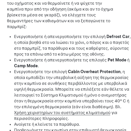
του οχήματος και να θερμαίνετε ή να ψύχετε την
καμπίνα πριν από την οδήγηση (ακόμα και αν το όχημα
βρίσκεται μέσα σε γκαράζ), να ελέγχετε τους
θερμαντήρες των καθισμάτων και να ξεπαγώνετε το
παρμπρίζ:
Ενεργοποιήστε ή απενεργοποιήστε την επιλογή
Defrost Car
,
η οποία βοηθά στο να λιώσει το χιόνι, ο πάγος και ο παγετός
στο παρμπρίζ, τα παράθυρα και τους καθρέφτες, σύροντας
προς τα επάνω από το κάτω μέρος της οθόνης.
Ενεργοποιήστε ή απενεργοποιήστε τις επιλογές
Pet Mode
ή
Camp Mode
.
Ενεργοποιήστε την επιλογή
Cabin Overheat Protection
, η
οποία εμποδίζει την υπερβολική αύξηση της θερμοκρασίας
στην καμπίνα σε συνθήκες περιβάλλοντος με υπερβολικά
υψηλή θερμοκρασία. Μπορείτε να επιλέξετε εάν θέλετε να
λειτουργεί το Σύστημα Κλιματισμού ή μόνο ο ανεμιστήρας
όταν η θερμοκρασία στην καμπίνα υπερβαίνει τους
40° C
ή
την επιλεγμένη θερμοκρασία (εάν είναι διαθέσιμη). Βλ.
Χρήση χειριστηρίων του συστήματος κλιματισμού
για
περισσότερες πληροφορίες.
Ανοίγετε ή κλείνετε τα παράθυρα.
Προθερμάνετε την καμπίνα στην επιθυμητή θερμοκρασία