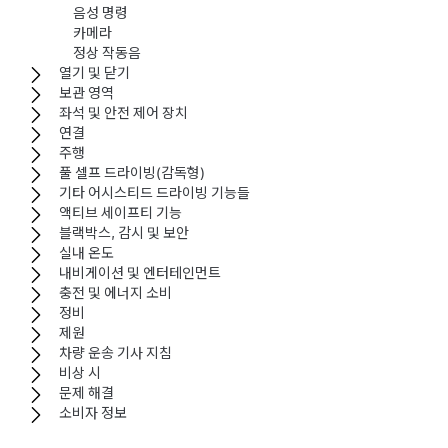
음성 명령
카메라
정상 작동음
열기 및 닫기
보관 영역
좌석 및 안전 제어 장치
연결
주행
풀 셀프 드라이빙(감독형)
기타 어시스티드 드라이빙 기능들
액티브 세이프티 기능
블랙박스, 감시 및 보안
실내 온도
내비게이션 및 엔터테인먼트
충전 및 에너지 소비
정비
제원
차량 운송 기사 지침
비상 시
문제 해결
소비자 정보