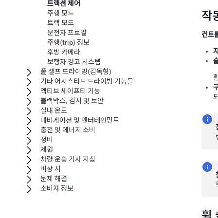
트랙션 제어
작
주행 모드
트랙 모드
운전자 프로필
컨트
주행(trip) 정보
후방 카메라
보행자 경고 시스템
풀 셀프 드라이빙(감독형)
기타 어시스티드 드라이빙 기능들
액티브 세이프티 기능
블랙박스, 감시 및 보안
실내 온도
내비게이션 및 엔터테인먼트
충전 및 에너지 소비
정비
제원
차량 운송 기사 지침
비상 시
문제 해결
소비자 정보
휠