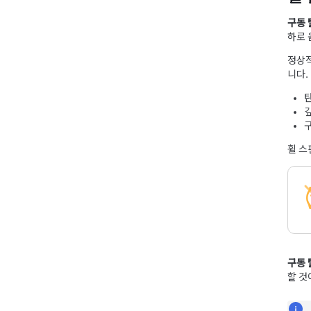
구동 
하로 
정상
니다.
깊
휠 
구동 
할 것