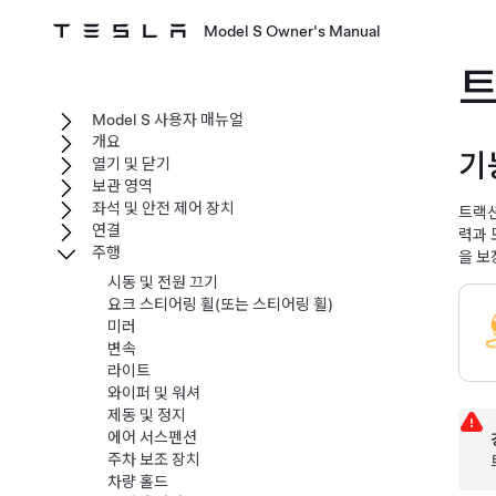
Model S Owner's Manual
트
Model S 사용자 매뉴얼
개요
기
열기 및 닫기
보관 영역
좌석 및 안전 제어 장치
트랙션
연결
력과 
주행
을 보
시동 및 전원 끄기
요크 스티어링 휠(또는 스티어링 휠)
미러
변속
라이트
와이퍼 및 워셔
제동 및 정지
에어 서스펜션
주차 보조 장치
차량 홀드