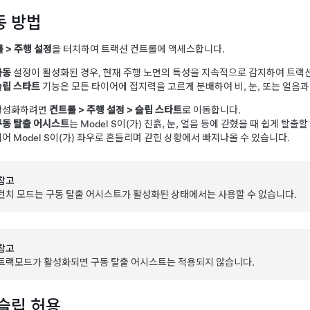
동 방법
롤
>
주행 설정
을 터치하여 트랙션 컨트롤에 액세스합니다.
자동
설정이 활성화된 경우, 현재 주행 노면의 특성을 지속적으로 감지하여 트랙
슬립 스타트
기능은 모든 타이어에 접지력을 고르게 분배하여 비, 눈, 또는 얼음
활성화하려면
컨트롤
>
주행 설정
>
슬립 스타트
로 이동합니다.
구동 탈출 어시스트
는
Model S
이(가) 진흙, 눈, 얼음 등에 갇혔을 때 쉽게 탈
되어
Model S
이(가) 좌우로 흔들리며 갇힌 상황에서 빠져나올 수 있습니다.
참고
런치 모드는 구동 탈출 어시스트가 활성화된 상태에서는 사용할 수 없습니다.
참고
트랙모드가 활성화되면 구동 탈출 어시스트는 적용되지 않습니다.
 슬립 허용