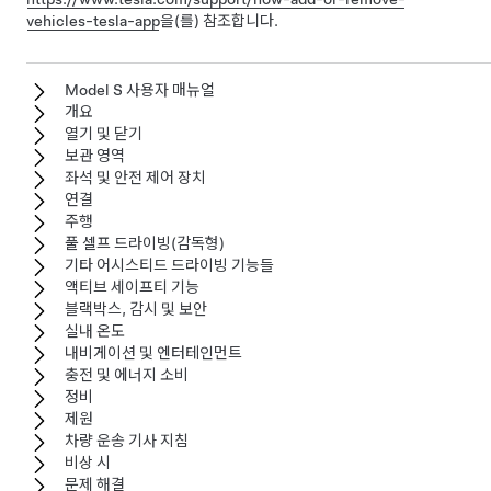
vehicles-tesla-app
을(를) 참조합니다.
Model S 사용자 매뉴얼
개요
열기 및 닫기
보관 영역
좌석 및 안전 제어 장치
연결
주행
풀 셀프 드라이빙(감독형)
기타 어시스티드 드라이빙 기능들
액티브 세이프티 기능
블랙박스, 감시 및 보안
실내 온도
내비게이션 및 엔터테인먼트
충전 및 에너지 소비
정비
제원
차량 운송 기사 지침
비상 시
문제 해결