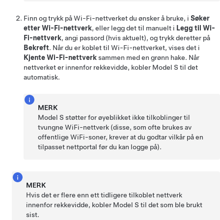
Finn og trykk på Wi-Fi-nettverket du ønsker å bruke, i
Søker
etter Wi-Fi-nettverk
, eller legg det til manuelt i
Legg til Wi-
Fi-nettverk
, angi passord (hvis aktuelt), og trykk deretter på
Bekreft
. Når du er koblet til Wi-Fi-nettverket, vises det i
Kjente Wi-Fi-nettverk
sammen med en grønn hake. Når
nettverket er innenfor rekkevidde, kobler
Model S
til det
automatisk.
MERK
Model S
støtter for øyeblikket ikke tilkoblinger til
tvungne WiFi-nettverk (disse, som ofte brukes av
offentlige WiFi-soner, krever at du godtar vilkår på en
tilpasset nettportal før du kan logge på).
MERK
Hvis det er flere enn ett tidligere tilkoblet nettverk
innenfor rekkevidde, kobler
Model S
til det som ble brukt
sist.