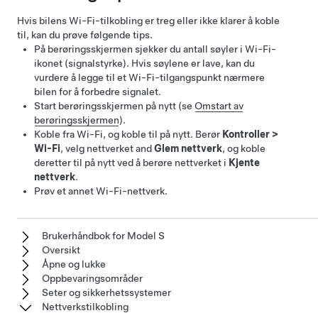
Hvis bilens Wi-Fi-tilkobling er treg eller ikke klarer å koble
til, kan du prøve følgende tips.
På berøringsskjermen sjekker du antall søyler i Wi-Fi-
ikonet (signalstyrke). Hvis søylene er lave, kan du
vurdere å legge til et Wi-Fi-tilgangspunkt nærmere
bilen for å forbedre signalet.
Start berøringsskjermen på nytt (se
Omstart av
berøringsskjermen
).
Koble fra Wi-Fi, og koble til på nytt. Berør
Kontroller
>
Wi-Fi
, velg nettverket and
Glem nettverk
, og koble
deretter til på nytt ved å berøre nettverket i
Kjente
nettverk
.
Prøv et annet Wi-Fi-nettverk.
Brukerhåndbok for Model S
Oversikt
Åpne og lukke
Oppbevaringsområder
Seter og sikkerhetssystemer
Nettverkstilkobling