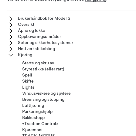
Brukerhåndbok for Model S
Oversikt
Åpne og lukke
Oppbevaringsområder
Seter og sikkerhetssystemer
Nettverkstilkobling
Kjøring
Starte og skru av
Styrestikke (eller ratt)
Speil
Skifte
Lights
Vindusviskere og spylere
Bremsing og stopping
Luftfjæring
Parkeringshjelp
Bakkestopp
«Traction Control»
Kjøremodi
TRACK-MODUS