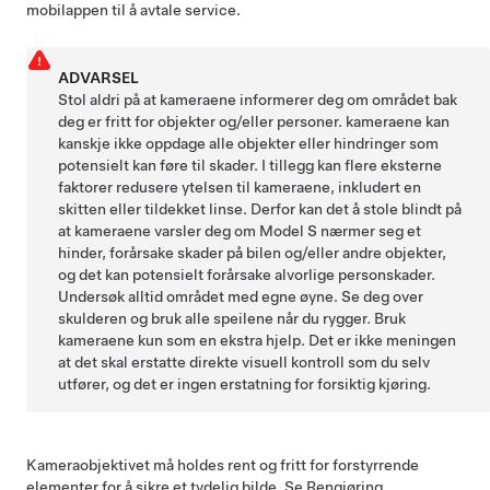
mobilappen til å avtale service.
ADVARSEL
Stol aldri på at
kameraene
informerer deg om området bak
deg er fritt for objekter og/eller personer.
kameraene
kan
kanskje ikke oppdage alle objekter eller hindringer som
potensielt kan føre til skader. I tillegg kan flere eksterne
faktorer redusere ytelsen til
kameraene
, inkludert en
skitten eller tildekket linse. Derfor kan det å stole blindt på
at
kameraene
varsler deg om
Model S
nærmer seg et
hinder, forårsake skader på bilen og/eller andre objekter,
og det kan potensielt forårsake alvorlige personskader.
Undersøk alltid området med egne øyne. Se deg over
skulderen og bruk alle speilene når du rygger. Bruk
kameraene
kun som en ekstra hjelp. Det er ikke meningen
at det skal erstatte direkte visuell kontroll som du selv
utfører, og det er ingen erstatning for forsiktig kjøring.
Kameraobjektivet må holdes rent og fritt for forstyrrende
elementer for å sikre et tydelig bilde. Se
Rengjøring
.