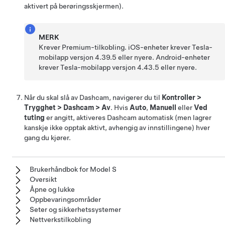
aktivert på berøringsskjermen).
MERK
Krever Premium-tilkobling. iOS-enheter krever Tesla-
mobilapp versjon 4.39.5 eller nyere. Android-enheter
krever Tesla-mobilapp versjon 4.43.5 eller nyere.
Når du skal slå av Dashcam, navigerer du til
Kontroller
>
Trygghet
>
Dashcam
>
Av
. Hvis
Auto
,
Manuell
eller
Ved
tuting
er angitt, aktiveres Dashcam automatisk (men lagrer
kanskje ikke opptak aktivt, avhengig av innstillingene) hver
gang du kjører.
Brukerhåndbok for Model S
Oversikt
Åpne og lukke
Oppbevaringsområder
Seter og sikkerhetssystemer
Nettverkstilkobling