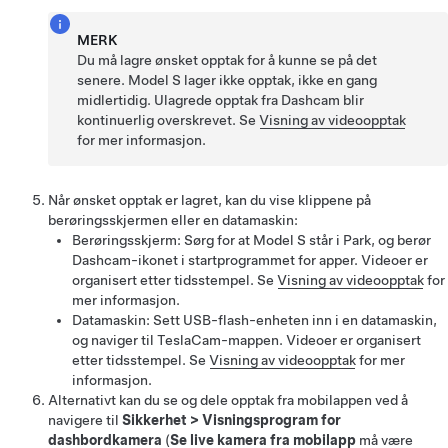
MERK
Du må lagre ønsket opptak for å kunne se på det
senere.
Model S
lager ikke opptak, ikke en gang
midlertidig. Ulagrede opptak fra Dashcam blir
kontinuerlig overskrevet. Se
Visning av videoopptak
for mer informasjon.
Når ønsket opptak er lagret, kan du vise klippene på
berøringsskjermen eller en datamaskin:
Berøringsskjerm: Sørg for at
Model S
står i Park, og berør
Dashcam-ikonet i startprogrammet for apper. Videoer er
organisert etter tidsstempel. Se
Visning av videoopptak
for
mer informasjon.
Datamaskin: Sett USB-flash-enheten inn i en datamaskin,
og naviger til TeslaCam-mappen. Videoer er organisert
etter tidsstempel. Se
Visning av videoopptak
for mer
informasjon.
Alternativt kan du se og dele opptak fra mobilappen ved å
navigere til
Sikkerhet
>
Visningsprogram for
dashbordkamera
(
Se live kamera fra mobilapp
må være