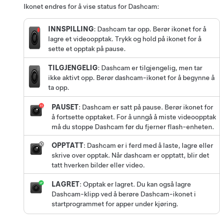
Ikonet endres for å vise status for Dashcam:
INNSPILLING
: Dashcam tar opp. Berør ikonet for å
lagre et videoopptak. Trykk og hold på ikonet for å
sette et opptak på pause.
TILGJENGELIG
: Dashcam er tilgjengelig, men tar
ikke aktivt opp. Berør dashcam-ikonet for å begynne å
ta opp.
PAUSET
: Dashcam er satt på pause. Berør ikonet for
å fortsette opptaket. For å unngå å miste videoopptak
må du stoppe Dashcam før du fjerner flash-enheten.
OPPTATT
: Dashcam er i ferd med å laste, lagre eller
skrive over opptak. Når dashcam er opptatt, blir det
tatt hverken bilder eller video.
LAGRET
: Opptak er lagret.
Du kan også lagre
Dashcam-klipp ved å berøre Dashcam-ikonet i
startprogrammet for apper under kjøring.