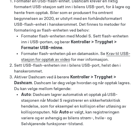
Formater en USB-flash-enhet. Dashcam krever en riktig
formatert USB-stasjon satt inn i bilens USB-port, for å lagre og
hente frem opptak.
Biler som er produsert fra omtrent
begynnelsen av 2020, er utstyrt med en forhåndsformatert
USB-flash-enhet i hanskerommet.
Det finnes to metoder for
formatering av flash-enheten ved behov:
Formater flash-enheten med
Model S
. Sett flash-enheten
inn i USB-porten, og berør
Kontroller
>
Trygghet
>
Formater USB-minne
.
Formater flash-enheten på en datamaskin. Se
Krav til USB-
stasjon for opptak av video
for mer informasjon.
Sett USB-flash-enheten inn i bilens USB-port, helst den i
hanskerommet.
Aktiver Dashcam ved å berøre
Kontroller
>
Trygghet
>
Dashcam
. Dashcam lar deg velge hvordan og når opptak lagres.
Du kan velge mellom følgende:
Auto
: Dashcam lagrer automatisk et opptak på USB-
stasjonen når
Model S
registrerer en sikkerhetskritisk
hendelse, som for eksempel en kollisjon eller utløsing av
kollisjonsputen. Når
Auto
er valgt, kan registreringen
variere og er avhengig av bilens strøm-, hvile- og
Selvkjørende funksjoner
-tilstand.