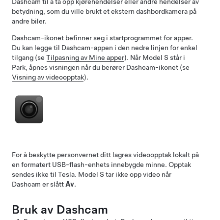
Dashcam til å ta opp kjørehendelser eller andre hendelser av
betydning, som du ville brukt et ekstern dashbordkamera på
andre biler.
Dashcam-ikonet befinner seg i startprogrammet for apper.
Du kan legge til Dashcam-appen i den nedre linjen for enkel
tilgang (se
Tilpasning av Mine apper
). Når
Model S
står i
Park, åpnes visningen når du berører Dashcam-ikonet (se
Visning av videoopptak
).
For å beskytte personvernet ditt lagres videoopptak lokalt på
en formatert USB-flash-enhets innebygde minne. Opptak
sendes ikke til Tesla.
Model S
tar ikke opp video når
Dashcam er slått
Av
.
Bruk av Dashcam