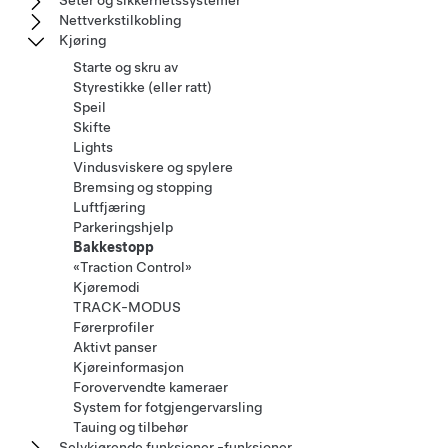
Seter og sikkerhetssystemer
Nettverkstilkobling
Kjøring
Starte og skru av
Styrestikke (eller ratt)
Speil
Skifte
Lights
Vindusviskere og spylere
Bremsing og stopping
Luftfjæring
Parkeringshjelp
Bakkestopp
«Traction Control»
Kjøremodi
TRACK-MODUS
Førerprofiler
Aktivt panser
Kjøreinformasjon
Forovervendte kameraer
System for fotgjengervarsling
Tauing og tilbehør
Selvkjørende funksjoner -funksjoner