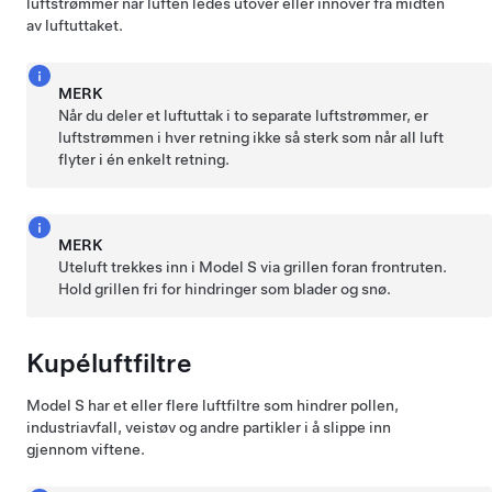
luftstrømmer når luften ledes utover eller innover fra midten
av luftuttaket.
MERK
Når du deler et luftuttak i to separate luftstrømmer, er
luftstrømmen i hver retning ikke så sterk som når all luft
flyter i én enkelt retning.
MERK
Uteluft trekkes inn i
Model S
via grillen foran frontruten.
Hold grillen fri for hindringer som blader og snø.
Kupéluftfiltre
Model S
har et eller flere luftfiltre som hindrer pollen,
industriavfall, veistøv og andre partikler i å slippe inn
gjennom viftene.