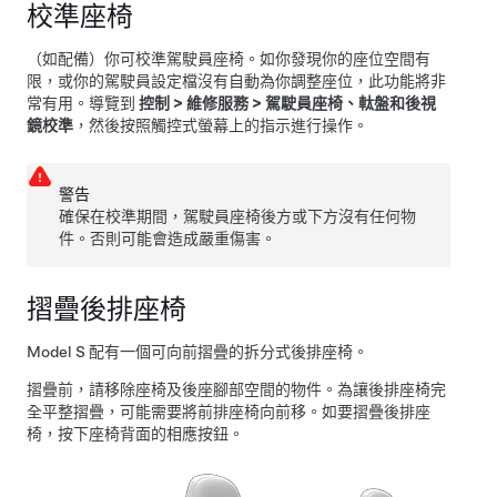
校準座椅
（如配備）你可校準駕駛員座椅。如你發現你的座位空間有
限，或你的駕駛員設定檔沒有自動為你調整座位，此功能將非
常有用。導覽到
控制
>
維修服務
>
駕駛員座椅、軚盤和後視
鏡校準
，然後按照觸控式螢幕上的指示進行操作。
警告
確保在校準期間，駕駛員座椅後方或下方沒有任何物
件。否則可能會造成嚴重傷害。
摺疊後排座椅
Model S
配有一個可向前摺疊的拆分式後排座椅。
摺疊前，請移除座椅及後座腳部空間的物件。為讓後排座椅完
全平整摺疊，可能需要將前排座椅向前移。如要摺疊後排座
椅，按下座椅背面的相應按鈕。