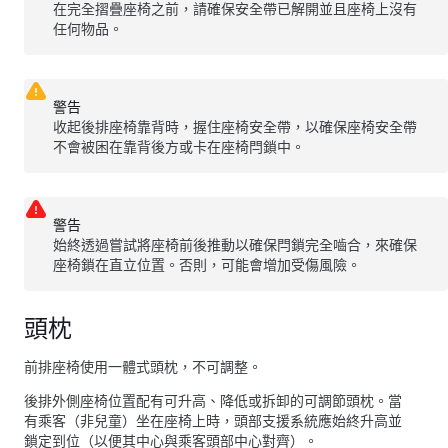
在完全摺疊座椅之前，請確保安全帶已解開並且座椅上沒有
任何物品。
警告
收起後排座椅靠背時，握住座椅安全帶，以確保座椅安全帶
不會被困在靠背後方或卡在座椅閂鎖中。
警告
始終透過嘗試將座椅前後推動以確保閂鎖完全嚙合，來確保
座椅鎖在直立位置。否則，可能會增加受傷風險。
頭枕
前排座椅使用一體式頭枕，不可調整。
後排外側座椅位置配有可升高、降低或拆卸的可調節頭枕。當
有乘客（非兒童）坐在座椅上時，頭部支援系統應始終升高並
鎖定到位（以便其中心與乘客頭部中心對齊）。