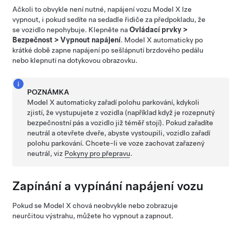
Ačkoli to obvykle není nutné, napájení vozu
Model X
lze
vypnout, i pokud sedíte na sedadle řidiče za předpokladu, že
se vozidlo nepohybuje. Klepněte na
Ovládací prvky
>
Bezpečnost
>
Vypnout napájení
.
Model X
automaticky po
krátké době zapne napájení po sešlápnutí brzdového pedálu
nebo
klepnutí na dotykovou obrazovku
.
POZNÁMKA
Model X
automaticky zařadí polohu parkování, kdykoli
zjistí, že vystupujete z vozidla (například když je rozepnutý
bezpečnostní pás a vozidlo již téměř stojí). Pokud zařadíte
neutrál a otevřete dveře, abyste vystoupili, vozidlo zařadí
polohu parkování.
Chcete-li ve voze zachovat zařazený
neutrál, viz
Pokyny pro přepravu
.
Zapínání a vypínání napájení vozu
Pokud se
Model X
chová neobvykle nebo zobrazuje
neurčitou výstrahu, můžete ho vypnout a zapnout.