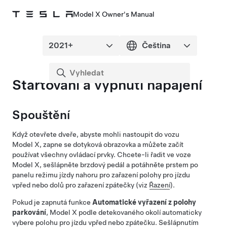
Model X Owner's Manual
Startování a vypnutí napájení
Spouštění
Když otevřete dveře, abyste mohli nastoupit do vozu
Model X
, zapne se dotyková obrazovka a můžete začít
používat všechny ovládací prvky. Chcete-li řadit ve voze
Model X
, sešlápněte brzdový pedál a potáhněte prstem po
panelu režimu jízdy nahoru pro zařazení polohy pro jízdu
vpřed nebo dolů pro zařazení zpátečky (viz
Řazení
).
Pokud je zapnutá funkce
Automatické vyřazení z polohy
parkování
,
Model X
podle detekovaného okolí automaticky
vybere polohu pro jízdu vpřed nebo zpátečku. Sešlápnutím