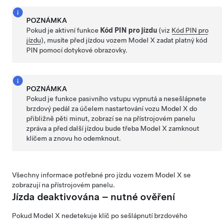
POZNÁMKA
Pokud je aktivní funkce
Kód PIN pro jízdu
(viz
Kód PIN pro
jízdu
), musíte před jízdou vozem
Model X
zadat platný kód
PIN pomocí dotykové obrazovky.
POZNÁMKA
Pokud je funkce pasivního vstupu vypnutá a nesešlápnete
brzdový pedál za účelem nastartování vozu
Model X
do
přibližně pěti minut, zobrazí se na
přístrojovém panelu
zpráva a před další jízdou bude třeba
Model X
zamknout
klíčem a znovu ho odemknout.
Všechny informace potřebné pro jízdu vozem
Model X
se
zobrazují na
přístrojovém panelu
.
Jízda deaktivována – nutné ověření
Pokud
Model X
nedetekuje klíč po sešlápnutí brzdového