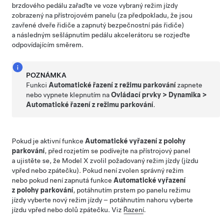
brzdového pedálu zařaďte ve voze vybraný režim jízdy
zobrazený na
přístrojovém panelu
(za předpokladu, že jsou
zavřené dveře řidiče a zapnutý bezpečnostní pás řidiče)
a následným sešlápnutím pedálu akcelerátoru se rozjeďte
odpovídajícím směrem.
POZNÁMKA
Funkci
Automatické řazení z režimu parkování
zapnete
nebo vypnete klepnutím na
Ovládací prvky
>
Dynamika
>
Automatické řazení z režimu parkování
.
Pokud je aktivní funkce
Automatické vyřazení z polohy
parkování
, před rozjetím se podívejte na
přístrojový panel
a ujistěte se, že
Model X
zvolil požadovaný režim jízdy (jízdu
vpřed nebo zpátečku). Pokud není zvolen správný režim
nebo pokud není zapnutá funkce
Automatické vyřazení
z polohy parkování
, potáhnutím prstem po panelu režimu
jízdy vyberte nový režim jízdy – potáhnutím nahoru vyberte
jízdu vpřed nebo dolů zpátečku. Viz
Řazení
.