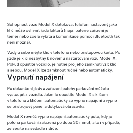
Schopnost vozu
Model X
detekovat telefon nastavený jako
klíč může ovlivnit řada faktorů (např. baterie zařízení je
téměř nebo zcela vybitá a komunikace pomocí Bluetooth tak
není možná).
Vždy u sebe mějte klíč v telefonu nebo přístupovou kartu. Po
jízdě je klíč nezbytný k novému nastartování vozu
Model X
.
Pokud opustíte vozidlo, je nutné pro jeho zamknutí vzít klíč
s sebou.
Model X
lze zamknout ručně nebo automaticky.
Vypnutí napájení
Po dokončení jízdy a zařazení polohy parkování můžete
vystoupit z vozidla.
Jakmile opustíte
Model X
s klíčem
v telefonu a klíčem
, automaticky se vypne napájení a vypne
se
přístrojový panel a dotyková obrazovka
.
Model X
rovněž vypne napájení automaticky poté, kdy je
poloha parkování zařazená po dobu 30 minut, a to i v případě,
že sedíte na sedadle řidiče.