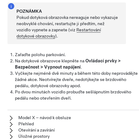
POZNÁMKA
Pokud dotyková obrazovka nereaguje nebo vykazuje
neobvyklé chování, restartujte ji předtím, než
vozidlo vypnete a zapnete (viz
Restartování
dotykové obrazovky
).
Zařaďte polohu parkování.
Na dotykové obrazovce klepněte na
Ovládací prvky
>
Bezpečnost
>
Vypnout napájení
.
Vyčkejte nejméně dvě minuty a během této doby neprovádějte
žádné akce. Neotvírejte dveře, nedotýkejte se brzdového
pedálu, dotykové obrazovky apod.
Po dvou minutách vozidlo probuďte
sešlápnutím brzdového
pedálu nebo
otevřením dveří.
Model X – návod k obsluze
Přehled
Otevírání a zavírání
Úložné prostory