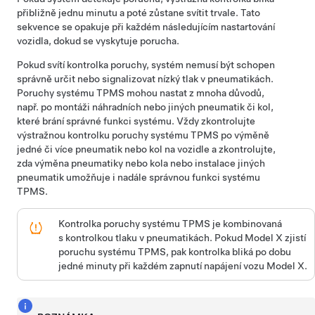
přibližně jednu minutu a poté zůstane svítit trvale. Tato
sekvence se opakuje při každém následujícím nastartování
vozidla, dokud se vyskytuje porucha.
Pokud svítí kontrolka poruchy, systém nemusí být schopen
správně určit nebo signalizovat nízký tlak v pneumatikách.
Poruchy systému TPMS mohou nastat z mnoha důvodů,
např. po montáži náhradních nebo jiných pneumatik či kol,
které brání správné funkci systému. Vždy zkontrolujte
výstražnou kontrolku poruchy systému TPMS po výměně
jedné či více pneumatik nebo kol na vozidle a zkontrolujte,
zda výměna pneumatiky nebo kola nebo instalace jiných
pneumatik umožňuje i nadále správnou funkci systému
TPMS.
Kontrolka poruchy systému TPMS je kombinovaná
s kontrolkou tlaku v pneumatikách. Pokud
Model X
zjistí
poruchu systému TPMS, pak kontrolka bliká po dobu
jedné minuty při každém zapnutí napájení vozu
Model X
.