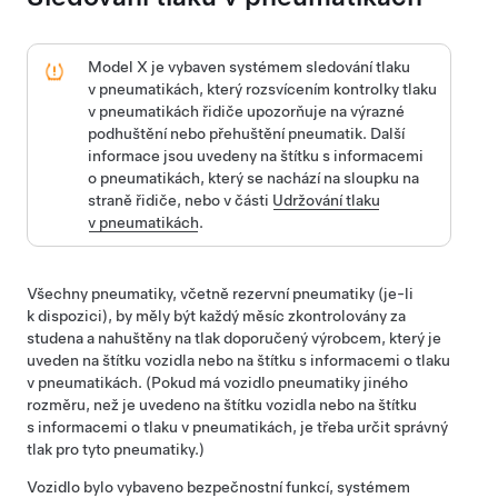
Model X
je vybaven systémem sledování tlaku
v pneumatikách, který rozsvícením kontrolky tlaku
v pneumatikách řidiče upozorňuje na výrazné
podhuštění nebo přehuštění pneumatik. Další
informace jsou uvedeny na štítku s informacemi
o pneumatikách, který se nachází na sloupku na
straně
řidiče
, nebo v části
Udržování tlaku
v pneumatikách
.
Všechny pneumatiky, včetně rezervní pneumatiky (je-li
k dispozici), by měly být každý měsíc zkontrolovány za
studena a nahuštěny na tlak doporučený výrobcem, který je
uveden na štítku vozidla nebo na štítku s informacemi o tlaku
v pneumatikách. (Pokud má vozidlo pneumatiky jiného
rozměru, než je uvedeno na štítku vozidla nebo na štítku
s informacemi o tlaku v pneumatikách, je třeba určit správný
tlak pro tyto pneumatiky.)
Vozidlo bylo vybaveno bezpečnostní funkcí, systémem