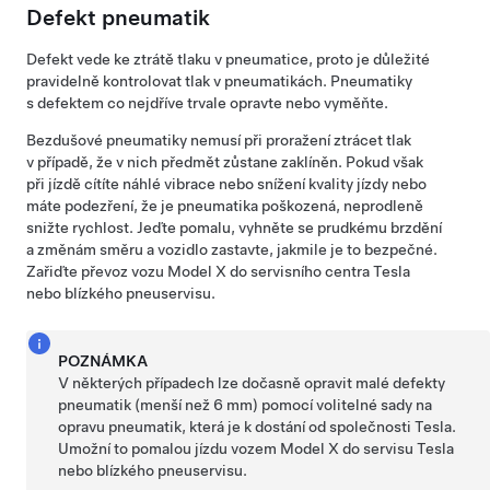
Defekt pneumatik
Defekt vede ke ztrátě tlaku v pneumatice, proto je důležité
pravidelně kontrolovat tlak v pneumatikách. Pneumatiky
s defektem co nejdříve trvale opravte nebo vyměňte.
Bezdušové pneumatiky nemusí při proražení ztrácet tlak
v případě, že v nich předmět zůstane zaklíněn. Pokud však
při jízdě cítíte náhlé vibrace nebo snížení kvality jízdy nebo
máte podezření, že je pneumatika poškozená, neprodleně
snižte rychlost. Jeďte pomalu, vyhněte se prudkému brzdění
a změnám směru a vozidlo zastavte, jakmile je to bezpečné.
Zařiďte převoz vozu
Model X
do servisního centra Tesla
nebo blízkého pneuservisu.
POZNÁMKA
V některých případech lze dočasně opravit malé defekty
pneumatik (menší než
6 mm
) pomocí volitelné sady na
opravu pneumatik, která je k dostání od společnosti Tesla.
Umožní to pomalou jízdu vozem
Model X
do servisu Tesla
nebo blízkého pneuservisu.