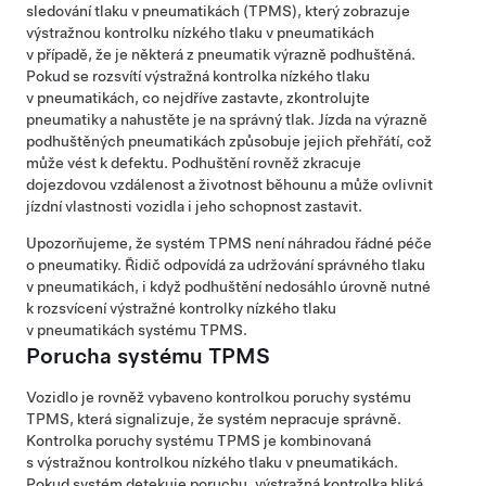
sledování tlaku v pneumatikách (TPMS), který zobrazuje
výstražnou kontrolku nízkého tlaku v pneumatikách
v případě, že je některá z pneumatik výrazně podhuštěná.
Pokud se rozsvítí výstražná kontrolka nízkého tlaku
v pneumatikách, co nejdříve zastavte, zkontrolujte
pneumatiky a nahustěte je na správný tlak. Jízda na výrazně
podhuštěných pneumatikách způsobuje jejich přehřátí, což
může vést k defektu. Podhuštění rovněž zkracuje
dojezdovou vzdálenost a životnost běhounu a může ovlivnit
jízdní vlastnosti vozidla i jeho schopnost zastavit.
Upozorňujeme, že systém TPMS není náhradou řádné péče
o pneumatiky. Řidič odpovídá za udržování správného tlaku
v pneumatikách, i když podhuštění nedosáhlo úrovně nutné
k rozsvícení výstražné kontrolky nízkého tlaku
v pneumatikách systému TPMS.
Porucha systému TPMS
Vozidlo je rovněž vybaveno kontrolkou poruchy systému
TPMS, která signalizuje, že systém nepracuje správně.
Kontrolka poruchy systému TPMS je kombinovaná
s výstražnou kontrolkou nízkého tlaku v pneumatikách.
Pokud systém detekuje poruchu, výstražná kontrolka bliká