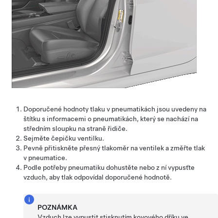
Doporučené hodnoty tlaku v pneumatikách jsou uvedeny na
štítku s informacemi o pneumatikách, který se nachází na
středním sloupku na straně řidiče.
Sejměte čepičku ventilku.
Pevně přitiskněte přesný tlakoměr na ventilek a změřte tlak
v pneumatice.
Podle potřeby pneumatiku dohustěte nebo z ní vypusťte
vzduch, aby tlak odpovídal doporučené hodnotě.
POZNÁMKA
Vzduch lze vypustit stisknutím kovového dříku ve