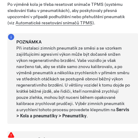
Po výměně kola je třeba resetovat snímače TPMS (systému
sledování tlaku v pneumatikách), aby poskytovaly přesná
upozornění v případě podhuštění
nebo přehuštění
pneumatik
(viz
Automatické resetování snímačů TPMS
)
.
POZNÁMKA
Při instalaci zimních pneumatik ze směsi a se vzorkem
zajišťujícími agresivní výkon může být dočasně snížen
výkon regenerativního brzdění. Vaše vozidlo je však
navrženo tak, aby se stále samo znovu kalibrovalo, a po
výměně pneumatik a několika zrychleních v přímém směru
ve středních otáčkách se postupně obnoví běžný výkon
regenerativního brzdění. U většiny vozidel k tomu dojde po
krátké běžné jízdě, ale řidiči, kteří normálně zrychlují
pouze zlehka, mohou být nuceni během opakované
kalibrace zrychlovat prudčeji. Výběr zimních pneumatik
a urychlení tohoto procesu provedete klepnutím na
Servis
>
Kola a pneumatiky
>
Pneumatiky
.