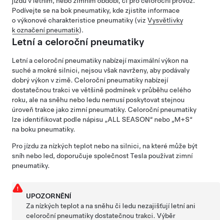
jízdu v letním, nebo zimním období, či pro celoroční provoz.
Podívejte se na bok pneumatiky, kde zjistíte informace
o výkonové charakteristice pneumatiky (viz
Vysvětlivky
k označení pneumatik
).
Letní a celoroční pneumatiky
Letní a celoroční pneumatiky nabízejí maximální výkon na
suché a mokré silnici, nejsou však navrženy, aby podávaly
dobrý výkon v zimě. Celoroční pneumatiky nabízejí
dostatečnou trakci ve většině podmínek v průběhu celého
roku, ale na sněhu nebo ledu nemusí poskytovat stejnou
úroveň trakce jako zimní pneumatiky. Celoroční pneumatiky
lze identifikovat podle nápisu „ALL SEASON“ nebo „M+S“
na boku pneumatiky.
Pro jízdu za nízkých teplot nebo na silnici, na které může být
sníh nebo led, doporučuje společnost Tesla používat zimní
pneumatiky.
UPOZORNĚNÍ
Za nízkých teplot a na sněhu či ledu nezajišťují letní ani
celoroční pneumatiky dostatečnou trakci. Výběr