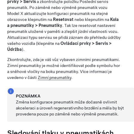
prvky
>
Servis
a zkontrolujte položku Poslední servis
pneumatik. Po záměně nebo výměně pneumatik vozu
Model X
aktualizujte konfiguraci pneumatik na stejné
obrazovce klepnutím na
Resetovat
nebo klepnutím na
Kola
a pneumatiky
>
Pneumatiky
. Tak lze resetovat nastavení
pneumatik uložené v paměti a zlepšit jízdní vlastnosti vozu.
Aktualizací typu servisu se přidá záznam do přehledu údržby
vašeho vozidla (klepněte na
Ovládací prvky
>
Servis
>
Údržba
).
Zkontrolujte, zda je váš vůz vybaven zimními pneumatikami.
Zimní pneumatiky je možné identifikovat podle symbolu hor
a sněhové vločky na boku pneumatiky. Více informací je
uvedeno v části
Zimní pneumatiky
.
POZNÁMKA
Změna konfigurace pneumatik může dočasně ovlivnit
akceleraci a úroveň regenerativního brzdění a měla by být
provedena pouze po záměně nebo výměně pneumatik.
Sledování tlaku v pneumatikách