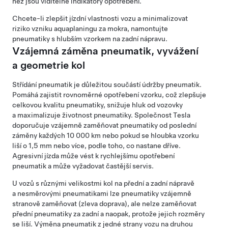
než jsou viditelné indikátory opotřebení.
Chcete-li zlepšit jízdní vlastnosti vozu a minimalizovat
riziko vzniku aquaplaningu za mokra, namontujte
pneumatiky s hlubším vzorkem na zadní nápravu.
Vzájemná záměna pneumatik, vyvážení
a geometrie kol
Střídání pneumatik je důležitou součástí údržby pneumatik.
Pomáhá zajistit rovnoměrné opotřebení vzorku, což zlepšuje
celkovou kvalitu pneumatiky, snižuje hluk od vozovky
a maximalizuje životnost pneumatiky. Společnost Tesla
doporučuje vzájemně zaměňovat pneumatiky od poslední
záměny každých
10 000 km
nebo pokud se hloubka vzorku
liší o
1,5 mm
nebo více, podle toho, co nastane dříve.
Agresivní jízda může vést k rychlejšímu opotřebení
pneumatik a může vyžadovat častější servis.
U vozů s různými velikostmi kol na přední a zadní nápravě
a nesměrovými pneumatikami lze pneumatiky vzájemně
stranově zaměňovat (zleva doprava), ale nelze zaměňovat
přední pneumatiky za zadní a naopak, protože jejich rozměry
se liší. Výměna pneumatik z jedné strany vozu na druhou