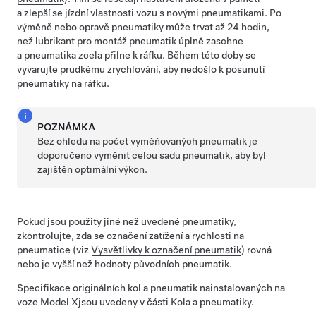
a zlepší se jízdní vlastnosti vozu s novými pneumatikami.
Po
výměně nebo opravě pneumatiky může trvat až 24 hodin,
než lubrikant pro montáž pneumatik úplně zaschne
a pneumatika zcela přilne k ráfku. Během této doby se
vyvarujte prudkému zrychlování, aby nedošlo k posunutí
pneumatiky na ráfku.
POZNÁMKA
Bez ohledu na počet vyměňovaných pneumatik je
doporučeno vyměnit celou sadu pneumatik, aby byl
zajištěn optimální výkon.
Pokud jsou použity jiné než uvedené pneumatiky,
zkontrolujte, zda se označení zatížení a rychlosti na
pneumatice
(viz
Vysvětlivky k označení pneumatik
)
rovná
nebo je vyšší než hodnoty původních pneumatik.
Specifikace originálních kol a pneumatik nainstalovaných na
voze
Model X
jsou uvedeny v části
Kola a pneumatiky
.