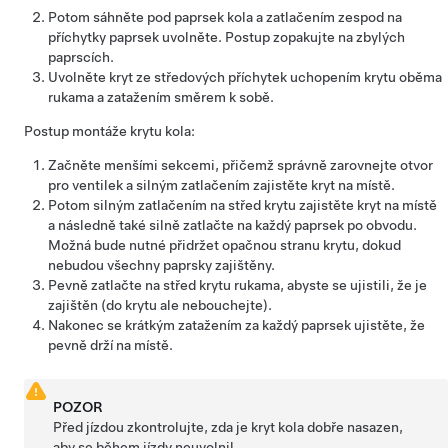
Potom sáhněte pod paprsek kola a zatlačením zespod na
příchytky paprsek uvolněte. Postup zopakujte na zbylých
paprscích.
Uvolněte kryt ze středových příchytek uchopením krytu oběma
rukama a zatažením směrem k sobě.
Postup montáže krytu kola:
Začněte menšími sekcemi, přičemž správně zarovnejte otvor
pro ventilek a silným zatlačením zajistěte kryt na místě.
Potom silným zatlačením na střed krytu zajistěte kryt na místě
a následně také silně zatlačte na každý paprsek po obvodu.
Možná bude nutné přidržet opačnou stranu krytu, dokud
nebudou všechny paprsky zajištěny.
Pevně zatlačte na střed krytu rukama, abyste se ujistili, že je
zajištěn (do krytu ale nebouchejte).
Nakonec se krátkým zatažením za každý paprsek ujistěte, že
pevně drží na místě.
POZOR
Před jízdou zkontrolujte, zda je kryt kola dobře nasazen,
aby se během jízdy neuvolnil.