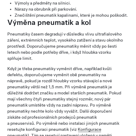
Výmoly a předměty na silnici.
Nárazy na obrubník při parkování.
Znečištění pneumatik kapalinami, které je mohou poškodit.
Výměna pneumatik a kol
Pneumatiky časem degradují v důsledku vlivu ultrafialového
záření, extrémních teplot, vysokého zatížení a stavu okolního
prostředí. Doporučujeme pneumatiky měnit vždy po šesti
letech nebo podle potřeby dříve, i když hloubka vzorku
splňuje limit.
Když je třeba pneumatiky vyměnit dříve, například kvůli
defektu, doporučujeme vyměnit obě pneumatiky na
nápravě, pokud je rozdíl hloubky vzorku stávající a nové
pneumatiky větší než
1,5 mm
. Při výměně pneumatik je
důležité dodržet značku a model starších pneumatik. Pokud
mají všechny čtyři pneumatiky stejný rozměr, nový pár
pneumatik umístěte vždy na zadní nápravu. Po výměně
pneumatiky nechte kolo vždy vyvážit. Další doporučení
získáte od profesionálních prodejců pneumatik
a pneuservisů.
Po výměně nebo instalaci jiných pneumatik
resetujte konfiguraci pneumatik (viz
Konfigurace
pneumatik
). Tím se resetují nastavení uložená v paměti