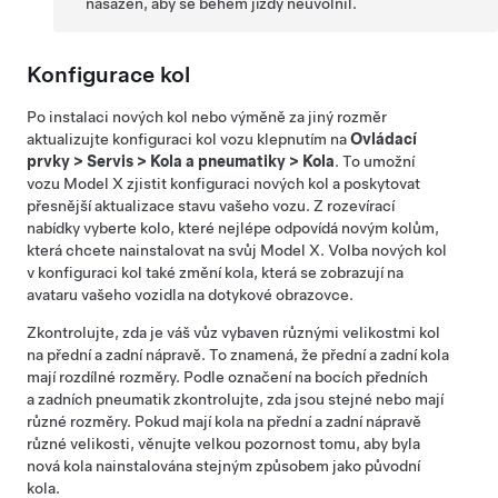
nasazen, aby se během jízdy neuvolnil.
Konfigurace kol
Po instalaci nových kol nebo výměně za jiný rozměr
aktualizujte konfiguraci kol vozu klepnutím na
Ovládací
prvky
>
Servis
>
Kola a pneumatiky
>
Kola
. To umožní
vozu
Model X
zjistit konfiguraci nových kol a poskytovat
přesnější aktualizace stavu vašeho vozu. Z rozevírací
nabídky vyberte kolo, které nejlépe odpovídá novým kolům,
která chcete nainstalovat na svůj
Model X
. Volba nových kol
v konfiguraci kol také změní kola, která se zobrazují na
avataru vašeho vozidla na dotykové obrazovce.
Zkontrolujte, zda je váš vůz vybaven různými velikostmi kol
na přední a zadní nápravě. To znamená, že přední a zadní kola
mají rozdílné rozměry. Podle označení na bocích předních
a zadních pneumatik zkontrolujte, zda jsou stejné nebo mají
různé rozměry. Pokud mají kola na přední a zadní nápravě
různé velikosti, věnujte velkou pozornost tomu, aby byla
nová kola nainstalována stejným způsobem jako původní
kola.