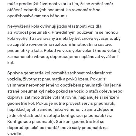
může prodloužit životnost vzorku tím, že se změní směr
otáčení jednotlivých pneumatik a rovnoměrně se
opotřebovává rameno běhounu.
Nevyvážená kola ovlivňují jízdní vlastnosti vozidla
a životnost pneumatik. Pravidelným používáním se mohou
kola vychýlit z rovnováhy a měla by být znovu vyvážena, aby
se zajistilo rovnoměrné rozložení hmotnosti na sestavu
pneumatiky a kola. Pokud ve voze
yoke volant (nebo volant)
zaznamenáte vibrace, doporučujeme naplánovat vyvážení
kol.
Správná geometrie kol pomáhá zachovat ovladatelnost
vozidla, životnost pneumatik a prvků řízení. Pokud si
všimnete nerovnoměrného opotřebení pneumatik (na jedné
straně pneumatiky) nebo pokud se vozidlo stáčí doleva nebo
doprava, zatímco držíte volant rovně, naplánujte si seřízení
geometrie kol.
Pokud je nutné provést servis pneumatik,
například jejich záměnu nebo výměnu, v zájmu zlepšení
jízdních vlastností resetujte konfiguraci pneumatik (viz
Konfigurace pneumatik
).
Seřízení geometrie kol se
doporučuje také po montáži nové sady pneumatik na
vozidlo.