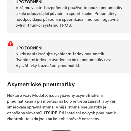
UPOZORNĚNÍ
V zájmu vlastní bezpečnosti používejte pouze pneumatiky
a kola odpovídající původním specifikacím. Pneumatiky
neodpovídající původním specifikacím mohou negativně
ovlivnit funkci systému TPMS.
UPOZORNĚNÍ
Nikdy nepřekračujte rychlostní index pneumatik.
Rychlostní index je uveden na boku pneumatiky
(viz
Vysvětlivky k označení pneumatik
)
.
Asymetrické pneumatiky
Některé vozy
Model X
jsou vybaveny asymetrickými
pneumatikami a při montáži na kolo je třeba zajistit, aby ven
směřovala správná strana. Vnější strana pneumatiky je
označena slovem
OUTSIDE
. Při instalaci nových pneumatik
zkontrolujte, zda jsou na kolech správně nasazeny.