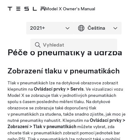
Model X Owner's Manual
Péče o pneumatiky a údržba
Zobrazení tlaku v pneumatikách
Tlak v pneumatikách lze na dotykové obrazovce zobrazit
klepnutím na
Ovládací prvky
>
Servis
. Ve vizualizaci vozu
Model X
se zobrazuje tlak v jednotlivých pneumatikách
spolu s časem posledního měření tlaku. Na dotykové
obrazovce se zobrazuje také doporučený tlak
v pneumatikách za studena, takže snadno zjistíte, jak moc je
nutné pneumatiky nahustit. Klepnutím na
Ovládací prvky
>
Zobrazení
>
Tlak v pneumatikách
můžete vybrat, zda
chcete tlak v pneumatikách zobrazit pomocí jednotek bar
nebo PSI. Tlak v pneumatikách lze zobrazit také v mobilní