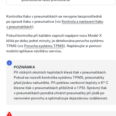
Kontrolka tlaku v pneumatikách se nevypne bezprostředně
po úpravě tlaku v pneumatice (viz
Kontrola a nastavení tlaku
v pneumatikách
).
Pokud kontrolka při každém zapnutí napájení vozu
Model X
bliká po dobu jedné minuty, je detekována porucha systému
TPMS (viz
Porucha systému TPMS
). Naplánujte si pomocí
mobilní aplikace návštěvu servisu.
POZNÁMKA
Při nízkých okolních teplotách klesá tlak v pneumatikách.
Pokud se rozsvítí kontrolka systému TPMS, pneumatiky
před jízdou nahustěte. Při poklesu venkovní teploty o
6° C
klesne tlak v pneumatikách přibližně o 1 PSI. Správný tlak
v pneumatikách pomáhá chránit pneumatiky při jízdě po
nerovném povrchu a optimalizuje dojezdovou vzdálenost.