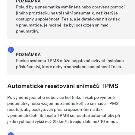
POZNÁMKA
Pokud byla pneumatika vyměněna nebo opravena pomocí
jiného prostředku na utěsnění pneumatik, než který je
dostupný u společnosti Tesla, a je detekován nízký tlak
v pneumatice, je možné, že byl poškozen snímač
pneumatiky.
POZNÁMKA
Funkci systému TPMS může negativně ovlivnit instalace
příslušenství, které nebylo schváleno společností Tesla.
Automatické resetování snímačů TPMS
Po výměně jednoho nebo více kol (nikoli však po výměně
pneumatiky nebo vzájemné záměně kol) se snímače TPMS
resetují, aby poskytovali přesná upozornění na tlak
v pneumatikách. Snímače TPMS se resetují automaticky při
jízdě rychlostí vyšší než
25 km/h
trvající déle než 10 minut.