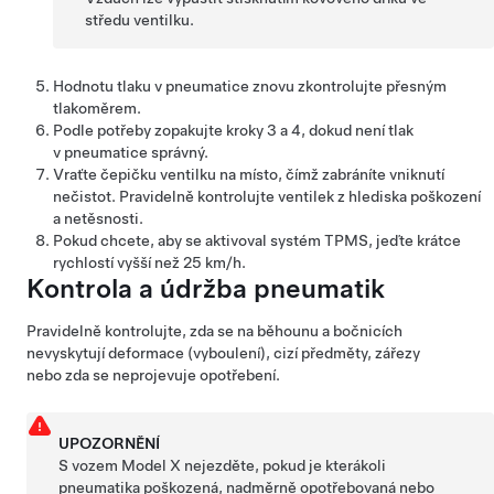
středu ventilku.
Hodnotu tlaku v pneumatice znovu zkontrolujte přesným
tlakoměrem.
Podle potřeby zopakujte kroky 3 a 4, dokud není tlak
v pneumatice správný.
Vraťte čepičku ventilku na místo, čímž zabráníte vniknutí
nečistot. Pravidelně kontrolujte ventilek z hlediska poškození
a netěsnosti.
Pokud chcete, aby se aktivoval systém TPMS, jeďte krátce
rychlostí vyšší než
25 km/h
.
Kontrola a údržba pneumatik
Pravidelně kontrolujte, zda se na běhounu a bočnicích
nevyskytují deformace (vyboulení), cizí předměty, zářezy
nebo zda se neprojevuje opotřebení.
UPOZORNĚNÍ
S vozem
Model X
nejezděte, pokud je kterákoli
pneumatika poškozená, nadměrně opotřebovaná nebo