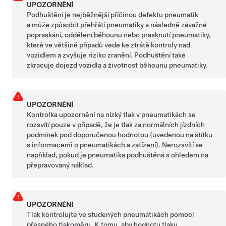
UPOZORNĚNÍ
Podhuštění je nejběžnější příčinou defektu pneumatik
a může způsobit přehřátí pneumatiky a následně závažné
popraskání, oddělení běhounu nebo prasknutí pneumatiky,
které ve většině případů vede ke ztrátě kontroly nad
vozidlem a zvyšuje riziko zranění. Podhuštění také
zkracuje dojezd vozidla a životnost běhounu pneumatiky.
UPOZORNĚNÍ
Kontrolka upozornění na nízký tlak v pneumatikách se
rozsvítí pouze v případě, že je tlak za normálních jízdních
podmínek pod doporučenou hodnotou (uvedenou na štítku
s informacemi o pneumatikách a zatížení). Nerozsvítí se
například, pokud je pneumatika podhuštěná s ohledem na
přepravovaný náklad.
UPOZORNĚNÍ
Tlak kontrolujte ve studených pneumatikách pomocí
přesného tlakoměru. K tomu, aby hodnotu tlaku