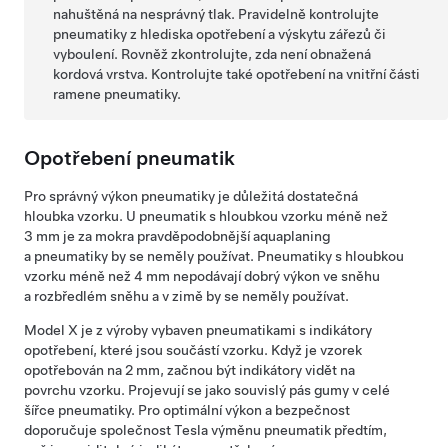
nahuštěná na nesprávný tlak. Pravidelně kontrolujte
pneumatiky z hlediska opotřebení a výskytu zářezů či
vyboulení. Rovněž zkontrolujte, zda není obnažená
kordová vrstva. Kontrolujte také opotřebení na vnitřní části
ramene pneumatiky.
Opotřebení pneumatik
Pro správný výkon pneumatiky je důležitá dostatečná
hloubka vzorku. U pneumatik s hloubkou vzorku méně než
3 mm
je za mokra pravděpodobnější aquaplaning
a pneumatiky by se neměly používat. Pneumatiky s hloubkou
vzorku méně než
4 mm
nepodávají dobrý výkon ve sněhu
a rozbředlém sněhu a v zimě by se neměly používat.
Model X
je z výroby vybaven pneumatikami s indikátory
opotřebení, které jsou součástí vzorku. Když je vzorek
opotřebován na
2 mm
, začnou být indikátory vidět na
povrchu vzorku. Projevují se jako souvislý pás gumy v celé
šířce pneumatiky. Pro optimální výkon a bezpečnost
doporučuje společnost Tesla výměnu pneumatik předtím,