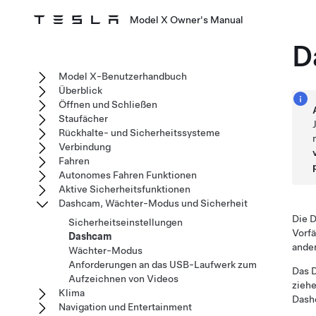
Model X Owner's Manual
D
Model X-Benutzerhandbuch
Überblick
Öffnen und Schließen
Staufächer
Rückhalte- und Sicherheitssysteme
Verbindung
Fahren
Autonomes Fahren Funktionen
Aktive Sicherheitsfunktionen
Dashcam, Wächter-Modus und Sicherheit
Die D
Sicherheitseinstellungen
Vorfä
Dashcam
ander
Wächter-Modus
Anforderungen an das USB-Laufwerk zum
Das D
Aufzeichnen von Videos
zieh
Klima
Dash
Navigation und Entertainment