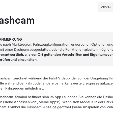
ashcam
ANMERKUNG
Je nach Marktregion, Fahrzeugkonfiguration, erworbenen Optionen und
mit einer Dashcam ausgestattet, oder die Funktionen arbeiten möglich
verantwortlich, alle vor Ort geltenden Vorschriften und Eigentumsv
prüfen und einzuhalten.
ashcam zeichnet während der Fahrt Videobilder von der Umgebung Ihr
lle während der Fahrt oder andere bemerkenswerte Ereignisse aufzuze
en Fahrzeugen möglich ist.
ashcam-Symbol befindet sich im App Launcher. Sie können die Dashcam
en (siehe
Anpassen von „Meine Apps“
). Wenn sich
Model X
in der Parks
cam-Symbol die Dashcam-Anzeige geöffnet (siehe
Abspielen von Vi