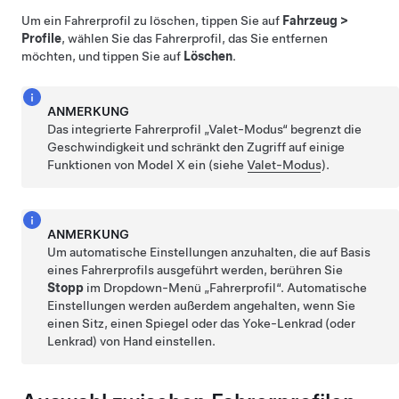
Um ein Fahrerprofil zu löschen, tippen Sie auf
Fahrzeug
>
Profile
, wählen Sie das Fahrerprofil, das Sie entfernen
möchten, und tippen Sie auf
Löschen
.
ANMERKUNG
Das integrierte Fahrerprofil „Valet-Modus“ begrenzt die
Geschwindigkeit und schränkt den Zugriff auf einige
Funktionen von
Model X
ein (siehe
Valet-Modus
).
ANMERKUNG
Um automatische Einstellungen anzuhalten, die auf Basis
eines Fahrerprofils ausgeführt werden, berühren Sie
Stopp
im Dropdown-Menü „Fahrerprofil“. Automatische
Einstellungen werden außerdem angehalten, wenn Sie
einen Sitz, einen Spiegel oder das
Yoke-Lenkrad (oder
Lenkrad)
von Hand einstellen.