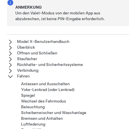
ANMERKUNG
Um den Valet-Modus von der mobilen App aus
abzubrechen, ist keine PIN-Eingabe erforderlich.
Model X-Benutzerhandbuch
Überblick
Öffnen und Schließen
Staufächer
Rückhalte- und Sicherheitssysteme
Verbindung
Fahren
Anlassen und Ausschalten
Yoke-Lenkrad (oder Lenkrad)
Spiegel
Wechsel des Fahrmodus
Beleuchtung
Scheibenwischer und Waschanlage
Bremsen und Anhalten
Luftfederung