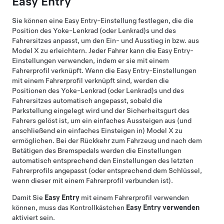
Easy Entry
Sie können eine Easy Entry-Einstellung festlegen, die die
Position des
Yoke-Lenkrad (oder Lenkrad)
s und des
Fahrersitzes anpasst, um den Ein- und Ausstieg in bzw. aus
Model X
zu erleichtern. Jeder Fahrer kann die Easy Entry-
Einstellungen verwenden, indem er sie mit einem
Fahrerprofil verknüpft. Wenn die Easy Entry-Einstellungen
mit einem Fahrerprofil verknüpft sind, werden die
Positionen des
Yoke-Lenkrad (oder Lenkrad)
s und des
Fahrersitzes automatisch angepasst, sobald die
Parkstellung eingelegt wird und der Sicherheitsgurt des
Fahrers gelöst ist, um ein einfaches Aussteigen aus (und
anschließend ein einfaches Einsteigen in)
Model X
zu
ermöglichen. Bei der Rückkehr zum Fahrzeug und nach dem
Betätigen des Bremspedals werden die Einstellungen
automatisch entsprechend den Einstellungen des letzten
Fahrerprofils angepasst (oder entsprechend dem Schlüssel,
wenn dieser mit einem Fahrerprofil verbunden ist).
Damit Sie
Easy Entry
mit einem Fahrerprofil verwenden
können, muss das Kontrollkästchen
Easy Entry verwenden
aktiviert sein.