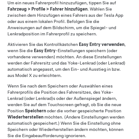
Um ein neues Fahrerprofil hinzuzufügen, tippen Sie auf
Fahrzeug
>
Profile
>
Fahrer hinzufügen
. Wählen Sie
zwischen dem Hinzufügen eines Fahrers aus der Tesla App
oder aus einem lokalen Profil. Befolgen Sie die
Anweisungen auf dem Bildschirm, um die Spiegel- und
Lenkradposition im Fahrerprofil zu speichern.
Aktivieren Sie das Kontrollkästchen
Easy Entry verwenden
,
wenn Sie die
Easy Entry
-Einstellungen speichern (oder
vorhandene verwenden) möchten. An diese Einstellungen
werden der Fahrersitz und das
Yoke-Lenkrad (oder Lenkrad)
automatisch angepasst, um den Ein- und Ausstieg in bzw.
aus
Model X
zu erleichtern.
Wenn Sie nach dem Speichern oder Auswählen eines
Fahrerprofils die Position des Fahrersitzes, des
Yoke-
Lenkrad (oder Lenkrad)
s oder der Außenspiegel ändern,
werden Sie auf dem Touchscreen gefragt, ob Sie die neue
Position
Speichern
oder die vorher gespeicherte Position
Wiederherstellen
möchten. (Andere Einstellungen werden
automatisch gespeichert.) Wenn Sie die Einstellung ohne
Speichern oder Wiederherstellen ändern möchten, können
Sie die Eingabeaufforderung ignorieren.