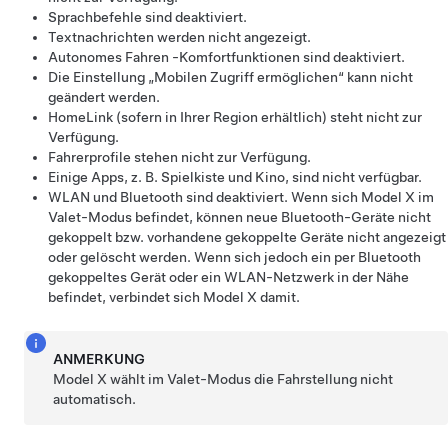
Sprachbefehle sind deaktiviert.
Textnachrichten werden nicht angezeigt.
Autonomes Fahren
-Komfortfunktionen sind deaktiviert.
Die Einstellung „Mobilen Zugriff ermöglichen“ kann nicht
geändert werden.
HomeLink (sofern in Ihrer Region erhältlich) steht nicht zur
Verfügung.
Fahrerprofile stehen nicht zur Verfügung.
Einige Apps, z. B. Spielkiste und Kino, sind nicht verfügbar.
WLAN und Bluetooth sind deaktiviert. Wenn sich
Model X
im
Valet-Modus befindet, können neue Bluetooth-Geräte nicht
gekoppelt bzw. vorhandene gekoppelte Geräte nicht angezeigt
oder gelöscht werden. Wenn sich jedoch ein per Bluetooth
gekoppeltes Gerät oder ein WLAN-Netzwerk in der Nähe
befindet, verbindet sich
Model X
damit.
ANMERKUNG
Model X
wählt im Valet-Modus die Fahrstellung nicht
automatisch.