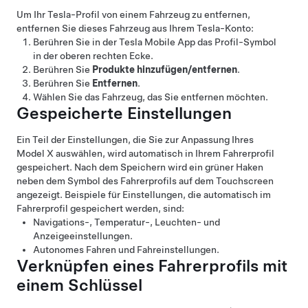
Um Ihr Tesla-Profil von einem Fahrzeug zu entfernen,
entfernen Sie dieses Fahrzeug aus Ihrem Tesla-Konto:
Berühren Sie in der Tesla Mobile App das Profil-Symbol
in der oberen rechten Ecke.
Berühren Sie
Produkte hinzufügen/entfernen
.
Berühren Sie
Entfernen
.
Wählen Sie das Fahrzeug, das Sie entfernen möchten.
Gespeicherte Einstellungen
Ein Teil der Einstellungen, die Sie zur Anpassung Ihres
Model X
auswählen, wird automatisch in Ihrem Fahrerprofil
gespeichert. Nach dem Speichern wird ein grüner Haken
neben dem Symbol des Fahrerprofils auf dem Touchscreen
angezeigt. Beispiele für Einstellungen, die automatisch im
Fahrerprofil gespeichert werden, sind:
Navigations-, Temperatur-, Leuchten- und
Anzeigeeinstellungen.
Autonomes Fahren
und Fahreinstellungen.
Verknüpfen eines Fahrerprofils mit
einem Schlüssel