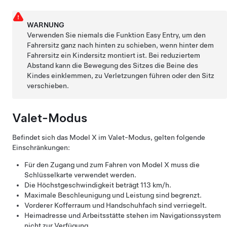
WARNUNG
Verwenden Sie niemals die Funktion Easy Entry, um den
Fahrersitz ganz nach hinten zu schieben, wenn hinter dem
Fahrersitz ein Kindersitz montiert ist. Bei reduziertem
Abstand kann die Bewegung des Sitzes die Beine des
Kindes einklemmen, zu Verletzungen führen oder den Sitz
verschieben.
Valet-Modus
Befindet sich das
Model X
im Valet-Modus, gelten folgende
Einschränkungen:
Für den Zugang und zum Fahren von
Model X
muss die
Schlüsselkarte verwendet werden.
Die Höchstgeschwindigkeit beträgt
113 km/h
.
Maximale Beschleunigung und Leistung sind begrenzt.
Vorderer Kofferraum und Handschuhfach sind verriegelt.
Heimadresse und Arbeitsstätte stehen im Navigationssystem
nicht zur Verfügung.