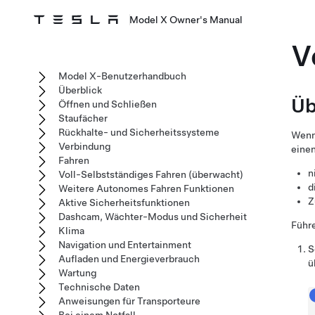
Model X Owner's Manual
V
Model X-Benutzerhandbuch
Überblick
Üb
Öffnen und Schließen
Staufächer
Rückhalte- und Sicherheitssysteme
Wenn
Verbindung
einen
Fahren
n
Voll-Selbstständiges Fahren (überwacht)
d
Weitere Autonomes Fahren Funktionen
Z
Aktive Sicherheitsfunktionen
Dashcam, Wächter-Modus und Sicherheit
Führe
Klima
Navigation und Entertainment
S
Aufladen und Energieverbrauch
ü
Wartung
Technische Daten
Anweisungen für Transporteure