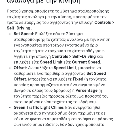
ανάλογα με την κίνηση
Προτού χρησιμοποιήσετε το
Σύστημα σταθεροποίησης
ταχύτητας ανάλογα με την κίνηση
, προσαρμόστε τον
τρόπο λειτουργίας του αγγίζοντας την επιλογή
Controls
>
Self-Driving
.
Set Speed
: Επιλέξτε εάν το
Σύστημα
σταθεροποίησης ταχύτητας ανάλογα με την κίνηση
ενεργοποιείται στο τρέχον εντοπισμένο όριο
ταχύτητας ή στην τρέχουσα ταχύτητα οδήγησης.
Αγγίξτε την επιλογή
Controls
>
Self-Driving
και
επιλέξτε είτε
Speed Limit
είτε
Current Speed
.
Offset
: Αν επιλέξετε
Speed Limit
, μπορείτε να
καθορίσετε ένα περιθώριο αγγίζοντας
Set Speed
Offset
. Μπορείτε να επιλέξετε
Fixed
(η ταχύτητα
πορείας προσαρμόζεται κατά ένα συγκεκριμένο
βαθμό σε όλους τους δρόμους) ή
Percentage
(η
ταχύτητα πορείας προσαρμόζεται ως ποσοστό του
εντοπισμένου ορίου ταχύτητας του δρόμου).
Green Traffic Light Chime
: Εάν ενεργοποιηθεί,
ακούγεται ένα ηχητικό σήμα όταν περιμένετε σε
κόκκινο φωτεινό σηματοδότη και ανάψει ο πράσινος
φωτεινός σηματοδότης. Εάν δεν χρησιμοποιείτε