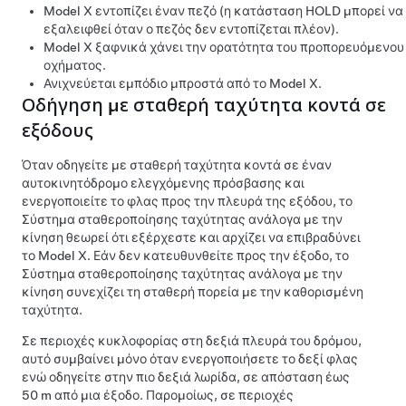
Model X
εντοπίζει έναν πεζό (η κατάσταση HOLD μπορεί να
εξαλειφθεί όταν ο πεζός δεν εντοπίζεται πλέον).
Model X
ξαφνικά χάνει την ορατότητα του προπορευόμενου
οχήματος.
Ανιχνεύεται εμπόδιο μπροστά από το
Model X
.
Οδήγηση με σταθερή ταχύτητα κοντά σε
εξόδους
Όταν οδηγείτε με σταθερή ταχύτητα κοντά σε έναν
αυτοκινητόδρομο ελεγχόμενης πρόσβασης και
ενεργοποιείτε το φλας προς την πλευρά της εξόδου, το
Σύστημα σταθεροποίησης ταχύτητας ανάλογα με την
κίνηση
θεωρεί ότι εξέρχεστε και αρχίζει να επιβραδύνει
το
Model X
. Εάν δεν κατευθυνθείτε προς την έξοδο, το
Σύστημα σταθεροποίησης ταχύτητας ανάλογα με την
κίνηση
συνεχίζει τη σταθερή πορεία με την καθορισμένη
ταχύτητα.
Σε περιοχές κυκλοφορίας στη δεξιά πλευρά του δρόμου,
αυτό συμβαίνει μόνο όταν ενεργοποιήσετε το δεξί φλας
ενώ οδηγείτε στην πιο δεξιά λωρίδα, σε απόσταση έως
50 m
από μια έξοδο. Παρομοίως, σε περιοχές