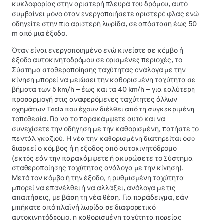
κυκλοφορίας στην αριστερή πλευρά του δρόμου, αυτό
συμβαίνει μόνο όταν ενεργοποιήσετε αριστερό φλας ενώ
οδηγείτε στην πιο αριστερή λωρίδα, σε απόσταση έως
50
m
από μια έξοδο.
Όταν είναι ενεργοποιημένο ενώ κινείστε σε κόμβο ή
έξοδο αυτοκινητοδρόμου
σε ορισμένες περιοχές
, το
Σύστημα σταθεροποίησης ταχύτητας ανάλογα με την
κίνηση
μπορεί να μειώσει την καθορισμένη ταχύτητα σε
βήματα των
5 km/h
– έως και τα
40 km/h
– για καλύτερη
προσαρμογή στις αναφερόμενες ταχύτητες άλλων
οχημάτων Tesla που έχουν διέλθει από τη συγκεκριμένη
τοποθεσία. Για να το παρακάμψετε αυτό και να
συνεχίσετε την οδήγηση με την καθορισμένη, πατήστε το
πεντάλ γκαζιού. Η νέα την καθορισμένη διατηρείται όσο
διαρκεί ο κόμβος ή η έξοδος από αυτοκινητόδρομο
(εκτός εάν την παρακάμψετε ή ακυρώσετε το
Σύστημα
σταθεροποίησης ταχύτητας ανάλογα με την κίνηση
).
Μετά τον κόμβο ή την έξοδο, η ρυθμισμένη ταχύτητα
μπορεί να επανέλθει ή να αλλάξει, ανάλογα με τις
απαιτήσεις, με βάση τη νέα θέση. Για παράδειγμα, εάν
μπήκατε από πλαϊνή λωρίδα σε διαφορετικό
αυτοκινητόδρομο, η καθορισμένη ταχύτητα πορείας