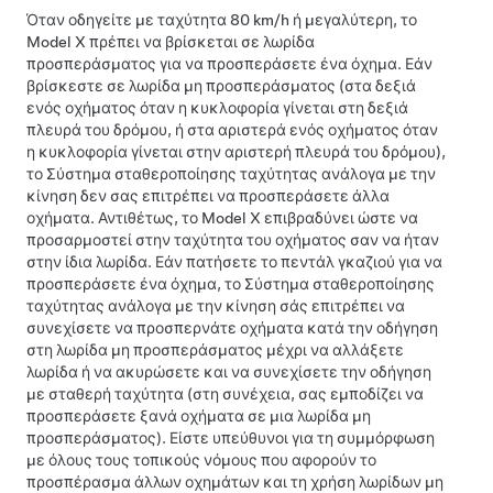
Όταν οδηγείτε με ταχύτητα
80 km/h
ή μεγαλύτερη, το
Model X
πρέπει να βρίσκεται σε λωρίδα
προσπεράσματος για να προσπεράσετε ένα όχημα. Εάν
βρίσκεστε σε λωρίδα μη προσπεράσματος (στα δεξιά
ενός οχήματος όταν η κυκλοφορία γίνεται στη δεξιά
πλευρά του δρόμου, ή στα αριστερά ενός οχήματος όταν
η κυκλοφορία γίνεται στην αριστερή πλευρά του δρόμου),
το
Σύστημα σταθεροποίησης ταχύτητας ανάλογα με την
κίνηση
δεν σας επιτρέπει να προσπεράσετε άλλα
οχήματα. Αντιθέτως, το
Model X
επιβραδύνει ώστε να
προσαρμοστεί στην ταχύτητα του οχήματος σαν να ήταν
στην ίδια λωρίδα. Εάν πατήσετε το πεντάλ γκαζιού για να
προσπεράσετε ένα όχημα, το
Σύστημα σταθεροποίησης
ταχύτητας ανάλογα με την κίνηση
σάς επιτρέπει να
συνεχίσετε να προσπερνάτε οχήματα κατά την οδήγηση
στη λωρίδα μη προσπεράσματος μέχρι να αλλάξετε
λωρίδα ή να ακυρώσετε και να συνεχίσετε την οδήγηση
με σταθερή ταχύτητα (στη συνέχεια, σας εμποδίζει να
προσπεράσετε ξανά οχήματα σε μια λωρίδα μη
προσπεράσματος). Είστε υπεύθυνοι για τη συμμόρφωση
με όλους τους τοπικούς νόμους που αφορούν το
προσπέρασμα άλλων οχημάτων και τη χρήση λωρίδων μη