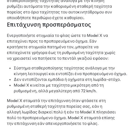
σταθεροποίησης ταχύτητας ανάλογα με την κίνηση
ρυθμίζει αυτόματα την καθορισμένη σταθερή ταχύτητα
πορείας στο όριο ταχύτητας του αυτοκινητόδρομου συν
οποιοδήποτε περιθώριο έχετε καθορίσει.
Επιτάχυνση προσπεράσματος
Ενεργοποιήστε στιγμιαία το φλας ώστε το
Model X
να
επιταχύνει προς το προπορευόμενο όχημα. Εάν
κρατήσετε στιγμιαία πατημένο τον, μπορείτε να
επιταχύνετε γρήγορα έως τη ρυθμισμένη ταχύτητα χωρίς
να χρειαστεί να πατήσετε το πεντάλ γκαζιού εφόσον:
Σύστημα σταθεροποίησης ταχύτητας ανάλογα με την
κίνηση
λειτουργεί και εντοπίζει ένα προπορευόμενο όχημα.
Δεν εντοπίζονται εμπόδια ή οχήματα στη λωρίδα-στόχο.
Model X
κινείται με ταχύτητα μικρότερη από τη
ρυθμισμένη, αλλά μεγαλύτερη από
72 km/h
.
Model X
σταματά την επιτάχυνση όταν φτάσετε στη
ρυθμισμένη σταθερή ταχύτητα πορείας σας, εάν η
αλλαγή λωρίδας διαρκεί πολύ ή εάν το
Model X
πλησιάσει
πολύ το προπορευόμενο όχημα.
Model X
σταματά επίσης
την επιτάχυνση εάν απενεργοποιήσετε το φλας.