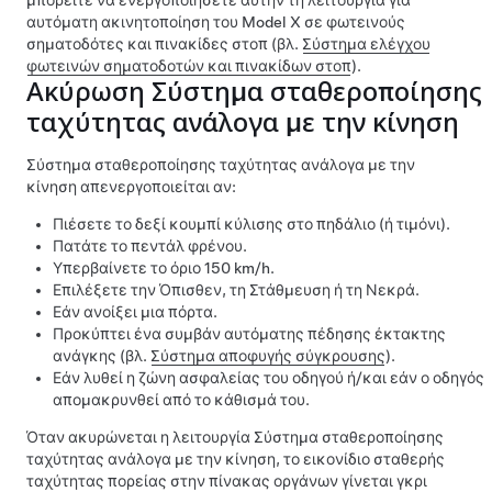
μπορείτε να ενεργοποιήσετε αυτήν τη λειτουργία για
αυτόματη ακινητοποίηση του
Model X
σε φωτεινούς
σηματοδότες και πινακίδες στοπ (βλ.
Σύστημα ελέγχου
φωτεινών σηματοδοτών και πινακίδων στοπ
).
Ακύρωση
Σύστημα σταθεροποίησης
ταχύτητας ανάλογα με την κίνηση
Σύστημα σταθεροποίησης ταχύτητας ανάλογα με την
κίνηση
απενεργοποιείται αν:
Πιέσετε το δεξί κουμπί κύλισης στο
πηδάλιο (ή τιμόνι)
.
Πατάτε το πεντάλ φρένου.
Υπερβαίνετε το όριο
150 km/h
.
Επιλέξετε την Όπισθεν, τη Στάθμευση ή τη Νεκρά.
Εάν ανοίξει μια πόρτα.
Προκύπτει ένα συμβάν αυτόματης πέδησης έκτακτης
ανάγκης (βλ.
Σύστημα αποφυγής σύγκρουσης
).
Εάν λυθεί η ζώνη ασφαλείας του οδηγού ή/και εάν ο οδηγός
απομακρυνθεί από το κάθισμά του.
Όταν ακυρώνεται η λειτουργία
Σύστημα σταθεροποίησης
ταχύτητας ανάλογα με την κίνηση
, το εικονίδιο σταθερής
ταχύτητας πορείας στην
πίνακας οργάνων
γίνεται γκρι