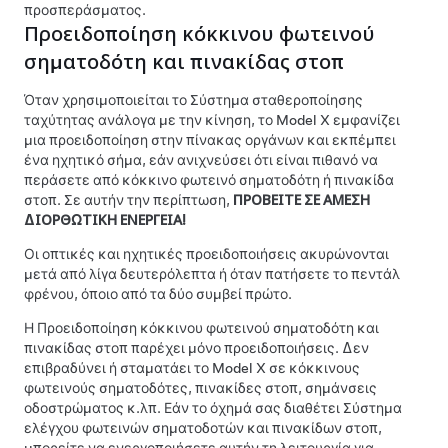
προσπεράσματος.
Προειδοποίηση κόκκινου φωτεινού
σηματοδότη και πινακίδας στοπ
Όταν χρησιμοποιείται το
Σύστημα σταθεροποίησης
ταχύτητας ανάλογα με την κίνηση
, το
Model X
εμφανίζει
μια προειδοποίηση στην
πίνακας οργάνων
και εκπέμπει
ένα ηχητικό σήμα, εάν ανιχνεύσει ότι είναι πιθανό να
περάσετε από κόκκινο φωτεινό σηματοδότη ή πινακίδα
στοπ. Σε αυτήν την περίπτωση,
ΠΡΟΒΕΙΤΕ ΣΕ ΑΜΕΣΗ
ΔΙΟΡΘΩΤΙΚΗ ΕΝΕΡΓΕΙΑ!
Οι οπτικές και ηχητικές προειδοποιήσεις ακυρώνονται
μετά από λίγα δευτερόλεπτα ή όταν πατήσετε το πεντάλ
φρένου, όποιο από τα δύο συμβεί πρώτο.
Η Προειδοποίηση κόκκινου φωτεινού σηματοδότη και
πινακίδας στοπ παρέχει μόνο προειδοποιήσεις. Δεν
επιβραδύνει ή σταματάει το
Model X
σε κόκκινους
φωτεινούς σηματοδότες, πινακίδες στοπ, σημάνσεις
οδοστρώματος κ.λπ.
Εάν το όχημά σας διαθέτει
Σύστημα
ελέγχου φωτεινών σηματοδοτών και πινακίδων στοπ
,