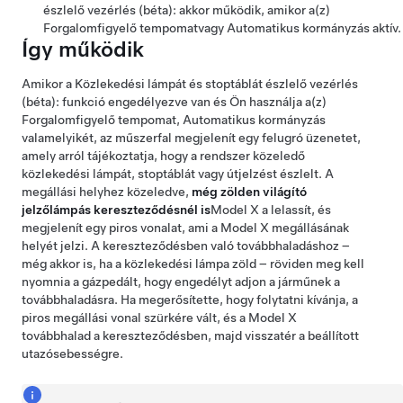
észlelő vezérlés (béta):
akkor működik, amikor a(z)
Forgalomfigyelő tempomat
vagy
Automatikus kormányzás
aktív
.
Így működik
Amikor a
Közlekedési lámpát és stoptáblát észlelő vezérlés
(béta):
funkció engedélyezve van és Ön használja a(z)
Forgalomfigyelő tempomat
,
Automatikus kormányzás
valamelyikét, az
műszerfal
megjelenít egy felugró üzenetet,
amely arról tájékoztatja, hogy a rendszer közeledő
közlekedési lámpát, stoptáblát vagy útjelzést észlelt. A
megállási helyhez közeledve,
még zölden világító
jelzőlámpás kereszteződésnél is
Model X
a lelassít, és
megjelenít egy piros vonalat, ami a
Model X
megállásának
helyét jelzi. A kereszteződésben való továbbhaladáshoz –
még akkor is, ha a közlekedési lámpa zöld –
röviden meg kell
nyomnia a gázpedált, hogy engedélyt adjon a járműnek a
továbbhaladásra. Ha megerősítette, hogy folytatni kívánja, a
piros megállási vonal szürkére vált, és a
Model X
továbbhalad a kereszteződésben, majd visszatér a beállított
utazósebességre.