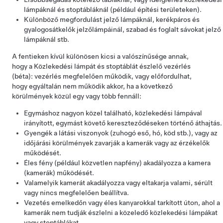
lámpáknál és stoptábláknál (például építési területeken).
Különböző megfordulást jelző lámpáknál, kerékpáros és
gyalogosátkelők jelzőlámpáinál, szabad és foglalt sávokat jelző
lámpáknál stb.
A fentieken kívül különösen kicsi a valószínűsége annak,
hogy a
Közlekedési lámpát és stoptáblát észlelő vezérlés
(béta):
vezérlés megfelelően működik, vagy előfordulhat,
hogy egyáltalán nem működik akkor, ha a következő
körülmények közül egy vagy több fennáll:
Egymáshoz nagyon közel található, közlekedési lámpával
irányított, egymást követő kereszteződéseken történő áthajtás.
Gyengék a látási viszonyok (zuhogó eső, hó, köd stb.), vagy az
időjárási körülmények zavarják a kamerák
vagy az érzékelők
működését.
Éles fény (például közvetlen napfény) akadályozza a kamera
(kamerák) működését.
Valamelyik kamerát akadályozza vagy eltakarja valami, sérült
vagy nincs megfelelően beállítva.
Vezetés emelkedőn vagy éles kanyarokkal tarkított úton, ahol a
kamerák nem tudják észlelni a közeledő közlekedési lámpákat
vagy stoptáblákat.