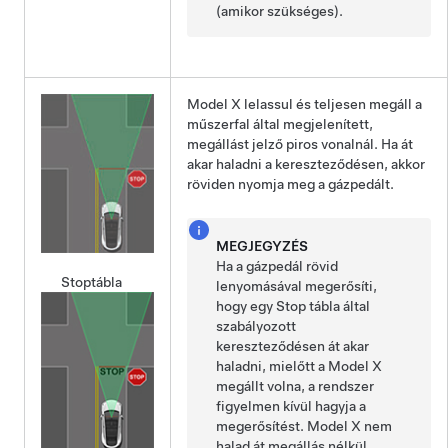
(amikor szükséges).
Model X
lelassul és teljesen megáll a
műszerfal
által megjelenített,
megállást jelző piros vonalnál. Ha át
akar haladni a kereszteződésen, akkor
röviden nyomja meg a gázpedált.
MEGJEGYZÉS
Ha a gázpedál
rövid
Stoptábla
lenyomásával megerősíti,
hogy egy Stop tábla által
szabályozott
kereszteződésen át akar
haladni, mielőtt a
Model X
megállt volna, a rendszer
figyelmen kívül hagyja a
megerősítést.
Model X
nem
halad át megállás nélkül