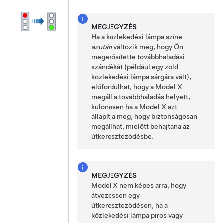
MEGJEGYZÉS
Ha a közlekedési lámpa színe
azután
változik meg, hogy Ön
megerősítette továbbhaladási
szándékát (például egy zöld
közlekedési lámpa sárgára vált),
előfordulhat, hogy a
Model X
megáll a továbbhaladás helyett,
különösen ha a
Model X
azt
állapítja meg, hogy biztonságosan
megállhat, mielőtt behajtana az
útkereszteződésbe.
MEGJEGYZÉS
Model X
nem képes arra, hogy
átvezessen egy
útkereszteződésen, ha a
közlekedési lámpa piros vagy