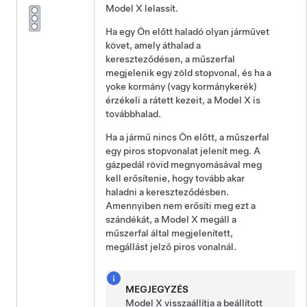
Model X
lelassít.
Ha egy Ön előtt haladó olyan járművet
követ, amely áthalad a
kereszteződésen, a
műszerfal
megjelenik egy zöld stopvonal, és ha a
yoke kormány (vagy kormánykerék)
érzékeli a rátett kezeit, a
Model X
is
továbbhalad.
Ha a jármű nincs Ön előtt, a
műszerfal
egy piros stopvonalat jelenít meg.
A
gázpedál rövid megnyomásával
meg
kell erősítenie, hogy tovább akar
haladni a kereszteződésben.
Amennyiben nem erősíti meg ezt a
szándékát, a
Model X
megáll a
műszerfal
által megjelenített,
megállást jelző piros vonalnál.
MEGJEGYZÉS
Model X
visszaállítja a beállított