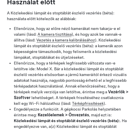
Használat előtt
A
Közlekedési lámpát és stoptáblát észlelő vezérlés (béta):
használata előtt kötelezők az alábbiak:
Ellenőrizze, hogy az előre néző kamerákat nem takarja-e el
valami (lásd:
A kamera tisztítása
), és hogy azok be vannak-e
állítva (lásd:
Vezetés a kamera kalibrálásához
).
Közlekedési
lámpát és stoptáblát észlelő vezérlés (béta):
a kamerák azon
képességére támaszkodik, hogy felismerik a közlekedési
lámpákat, stoptáblákat és útjelzéseket.
Ellenőrizze, hogy a térképek legfrissebb változata van-e
letöltve ide:
Model X
. Bár a közlekedési lámpát és stoptáblát
észlelő vezérlés elsősorban a jármű kameráitól érkező vizuális
adatokat használja, nagyobb pontosság érhető el a legfrissebb
térképadatok használatával. Annak ellenőrzéséhez, hogy a
térképek melyik verziója van letöltve, érintse meg a
Vezérlők
>
Szoftver
lehetőséget. A térképek frissítéséhez csatlakoznia
kell egy Wi-Fi hálózathoz (lásd:
Térképfrissítések
).
Engedélyezze a funkciót. A gépkocsi Parkolás helyzetében
érintse meg:
Kezelőelemek
>
Önvezetés
, majd ezt is:
Közlekedési lámpát és stoptáblát észlelő vezérlés (béta):
. Ha
engedélyezve van, a(z)
Közlekedési lámpát és stoptáblát