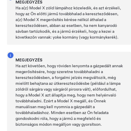
MEGJEGYZÉS
Ha a(z)
Model X
zöld lámpához közeledik, és azt érzékeli,
hogy az Ön előtti jármű továbbhalad a kereszteződésen,
a(z)
Model X
megerősítés kérése nélkül áthalad a
kereszteződésen, abban az esetben, ha nem kanyarodó
sávban tartózkodik, és a jármű érzékeli, hogy a kezei a
következőn vannak:
yoke kormány (vagy kormánykerék)
.
MEGJEGYZÉS
Ha azt követően, hogy
röviden lenyomta a gázpedált annak
megerősítésére, hogy szeretne továbbhaladni a
kereszteződésben, a forgalmi jelzés megváltozik, még
mielőtt behajtana az útkereszteződésbe (például a lámpa
zöldről sárgára vagy sárgáról pirosra vált), előfordulhat,
hogy a
Model X
azt állapítja meg, hogy nem helyénvaló
továbbhaladni. Ezért a
Model X
megáll, és Önnek
manuálisan meg kell nyomnia a gázpedált a
továbbhaladáshoz. Minden esetben az Ön feladata
gondoskodni róla, hogy a jármű a megfelelő és
biztonságos módon megálljon vagy gyorsítson.