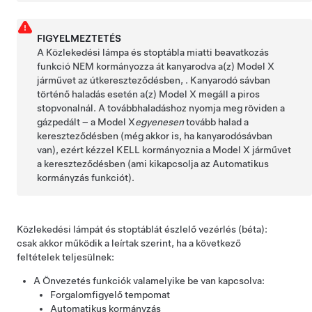
FIGYELMEZTETÉS
A Közlekedési lámpa és stoptábla miatti beavatkozás
funkció NEM kormányozza át kanyarodva a(z)
Model X
járművet az útkereszteződésben, . Kanyarodó sávban
történő haladás esetén a(z)
Model X
megáll a piros
stopvonalnál. A továbbhaladáshoz
nyomja meg röviden a
gázpedált – a
Model X
egyenesen
tovább halad a
kereszteződésben (még akkor is, ha kanyarodósávban
van), ezért kézzel KELL kormányoznia a
Model X
járművet
a kereszteződésben
(ami kikapcsolja az
Automatikus
kormányzás
funkciót)
.
Közlekedési lámpát és stoptáblát észlelő vezérlés (béta):
csak akkor működik a leírtak szerint, ha a következő
feltételek teljesülnek:
A
Önvezetés
funkciók valamelyike be van kapcsolva:
Forgalomfigyelő tempomat
Automatikus kormányzás