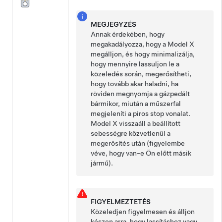
MEGJEGYZÉS
Annak érdekében, hogy
megakadályozza, hogy a
Model X
megálljon, és hogy minimalizálja,
hogy mennyire lassuljon le a
közeledés során, megerősítheti,
hogy tovább akar haladni, ha
röviden megnyomja a gázpedált
bármikor, miután a
műszerfal
megjeleníti a piros stop vonalat.
Model X
visszaáll a beállított
sebességre közvetlenül a
megerősítés után (figyelembe
véve, hogy van-e Ön előtt másik
jármű).
FIGYELMEZTETÉS
Közeledjen figyelmesen és álljon
készen arra, hogy lassításhoz vagy