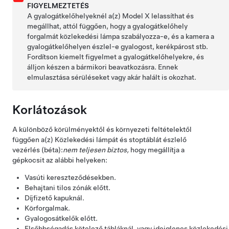
FIGYELMEZTETÉS
A gyalogátkelőhelyeknél a(z)
Model X
lelassíthat és
megállhat, attól függően, hogy a gyalogátkelőhely
forgalmát közlekedési lámpa szabályozza-e, és a kamera a
gyalogátkelőhelyen észlel-e gyalogost, kerékpárost stb.
Fordítson kiemelt figyelmet a gyalogátkelőhelyekre, és
álljon készen a bármikori beavatkozásra. Ennek
elmulasztása sérüléseket vagy akár halált is okozhat.
Korlátozások
A különböző körülményektől és környezeti feltételektől
függően a(z)
Közlekedési lámpát és stoptáblát észlelő
vezérlés (béta):
nem teljesen biztos,
hogy megállítja a
gépkocsit az alábbi helyeken:
Vasúti kereszteződésekben.
Behajtani tilos zónák előtt.
Díjfizető kapuknál.
Körforgalmak.
Gyalogosátkelők előtt.
Elsőbbségadás kötelező tábláknál, vagy ideiglenes közlekedési