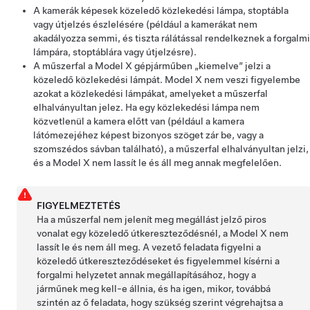
A kamerák képesek közeledő közlekedési lámpa, stoptábla
vagy útjelzés észlelésére (például a kamerákat nem
akadályozza semmi, és tiszta rálátással rendelkeznek a forgalmi
lámpára, stoptáblára vagy útjelzésre).
A
műszerfal
a
Model X
gépjárműben „kiemelve” jelzi a
közeledő közlekedési lámpát.
Model X
nem veszi figyelembe
azokat a közlekedési lámpákat, amelyeket a
műszerfal
elhalványultan jelez. Ha egy közlekedési lámpa nem
közvetlenül a kamera előtt van (például a kamera
látómezejéhez képest bizonyos szöget zár be, vagy a
szomszédos sávban található), a
műszerfal
elhalványultan jelzi,
és a
Model X
nem lassít le és áll meg annak megfelelően.
FIGYELMEZTETÉS
Ha a
műszerfal
nem jelenít meg megállást jelző piros
vonalat egy közeledő útkereszteződésnél, a
Model X
nem
lassít le és nem áll meg. A vezető feladata figyelni a
közeledő útkereszteződéseket és figyelemmel kísérni a
forgalmi helyzetet annak megállapításához, hogy a
járműnek meg kell-e állnia, és ha igen, mikor, továbbá
szintén az ő feladata, hogy szükség szerint végrehajtsa a