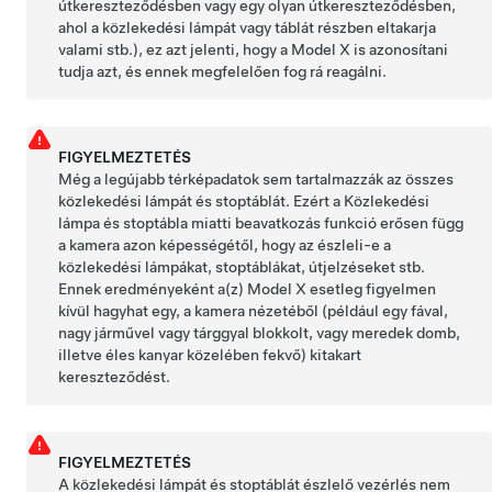
útkereszteződésben vagy egy olyan útkereszteződésben,
ahol a közlekedési lámpát vagy táblát részben eltakarja
valami stb.), ez azt jelenti, hogy a
Model X
is azonosítani
tudja azt, és ennek megfelelően fog rá reagálni.
FIGYELMEZTETÉS
Még a legújabb térképadatok sem tartalmazzák az összes
közlekedési lámpát és stoptáblát. Ezért a Közlekedési
lámpa és stoptábla miatti beavatkozás funkció erősen függ
a kamera azon képességétől, hogy az észleli-e a
közlekedési lámpákat, stoptáblákat, útjelzéseket stb.
Ennek eredményeként a(z)
Model X
esetleg figyelmen
kívül hagyhat egy, a kamera nézetéből (például egy fával,
nagy járművel vagy tárggyal blokkolt, vagy meredek domb,
illetve éles kanyar közelében fekvő) kitakart
kereszteződést.
FIGYELMEZTETÉS
A közlekedési lámpát és stoptáblát észlelő vezérlés nem