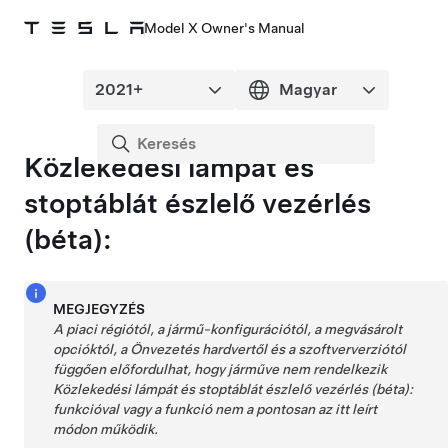
Model X Owner's Manual
Közlekedési lámpát és
stoptáblát észlelő vezérlés
(béta):
MEGJEGYZÉS
A piaci régiótól, a jármű-konfigurációtól, a megvásárolt
opcióktól, a
Önvezetés
hardvertől és a szoftververziótól
függően előfordulhat, hogy járműve nem rendelkezik
Közlekedési lámpát és stoptáblát észlelő vezérlés (béta):
funkcióval vagy a funkció nem a pontosan az itt leírt
módon működik.