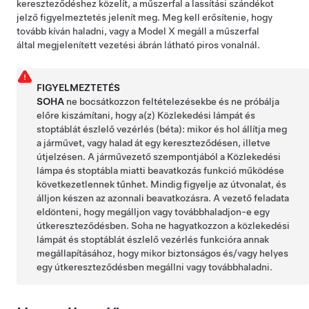
kereszteződéshez közelít, a
műszerfal
a lassítási szándékot
jelző figyelmeztetés jelenít meg. Meg kell erősítenie, hogy
tovább kíván haladni, vagy a
Model X
megáll a
műszerfal
által megjelenített vezetési ábrán látható piros vonalnál.
FIGYELMEZTETÉS
SOHA
ne bocsátkozzon feltételezésekbe és ne próbálja
előre kiszámítani, hogy a(z)
Közlekedési lámpát és
stoptáblát észlelő vezérlés (béta):
mikor és hol állítja meg
a járművet, vagy halad át egy kereszteződésen, illetve
útjelzésen. A járművezető szempontjából a Közlekedési
lámpa és stoptábla miatti beavatkozás funkció működése
következetlennek tűnhet. Mindig figyelje az útvonalat, és
álljon készen az azonnali beavatkozásra. A vezető feladata
eldönteni, hogy megálljon vagy továbbhaladjon-e egy
útkereszteződésben. Soha ne hagyatkozzon a közlekedési
lámpát és stoptáblát észlelő vezérlés funkcióra annak
megállapításához, hogy mikor biztonságos és/vagy helyes
egy útkereszteződésben megállni vagy továbbhaladni.