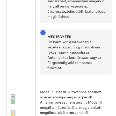
sárgára vált, amennyiben elegendő
hely áll rendelkezésre az
útkereszteződés előtti biztonságos
megálláshoz.
MEGJEGYZÉS
Ön bármikor visszaveheti a
vezetést azzal, hogy manuálisan
fékez, vagy kikapcsolja az
Automatikus kormányzás
vagy az
Forgalomfigyelő tempomat
funkciót.
Model X
lelassít. A továbbhaladáshoz
röviden nyomja meg a gázpedált.
Amennyiben ezt nem teszi, a
Model X
megáll a
műszerfal
által megjelenített,
megállást jelző piros vonalnál.