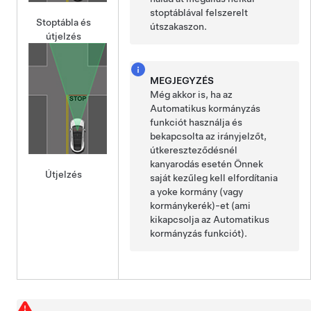
stoptáblával felszerelt
Stoptábla és
útszakaszon.
útjelzés
MEGJEGYZÉS
Még akkor is, ha az
Automatikus kormányzás
funkciót használja és
bekapcsolta az irányjelzőt,
útkereszteződésnél
kanyarodás esetén Önnek
Útjelzés
saját kezűleg kell elfordítania
a
yoke kormány (vagy
kormánykerék)
-et (ami
kikapcsolja az
Automatikus
kormányzás
funkciót).