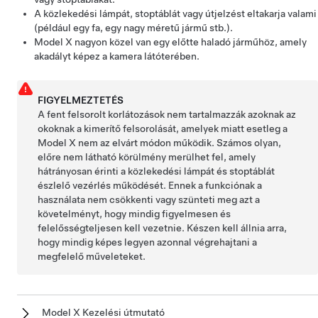
A közlekedési lámpát, stoptáblát vagy útjelzést eltakarja valami
(például egy fa, egy nagy méretű jármű stb.).
Model X
nagyon közel van egy előtte haladó járműhöz, amely
akadályt képez a kamera látóterében.
FIGYELMEZTETÉS
A fent felsorolt korlátozások nem tartalmazzák azoknak az
okoknak a kimerítő felsorolását, amelyek miatt esetleg a
Model X
nem az elvárt módon működik. Számos olyan,
előre nem látható körülmény merülhet fel, amely
hátrányosan érinti a közlekedési lámpát és stoptáblát
észlelő vezérlés működését. Ennek a funkciónak a
használata nem csökkenti vagy szünteti meg azt a
követelményt, hogy mindig figyelmesen és
felelősségteljesen kell vezetnie. Készen kell állnia arra,
hogy mindig képes legyen azonnal végrehajtani a
megfelelő műveleteket.
Model X Kezelési útmutató