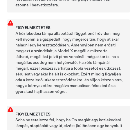
azonnali beavatkozásra.
FIGYELMEZTETÉS
A közlekedési lámpa állapotától függetlenül
röviden meg
kell nyomnia a gázpedált, hogy megerősítse, hogy át akar
haladni egy kereszteződésen. Amennyiben nem erősíti
meg ezt a szándékát, a
Model X
megáll a
műszerfal
látható, megállást jelző piros vonalnál, még akkor is, ha a
megállás esetleg nem helyénvaló. Ha zöld lámpánál
megáll, ezzel összezavarhatja a többi vezetőt és ütközést,
sérülést vagy akár halált is okozhat. Ezért mindig figyeljen
oda a közeledő útkereszteződésekre, és álljon készen arra,
hogy a környezetére reagálva manuálisan fékezést és a
gyorsítást hajthasson végre.
FIGYELMEZTETÉS
Soha ne tételezze fel, hogy ha Ön meglát egy közlekedési
lámpát, stoptáblát vagy útjelzést (különösen egy bonyolult