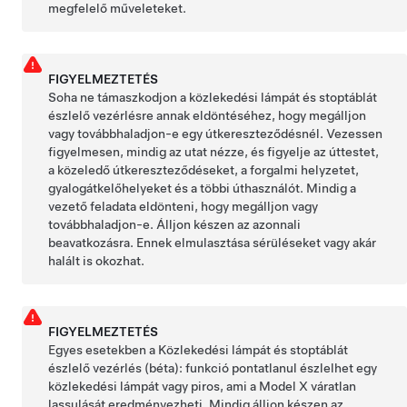
megfelelő műveleteket.
FIGYELMEZTETÉS
Soha ne támaszkodjon a közlekedési lámpát és stoptáblát
észlelő vezérlésre annak eldöntéséhez, hogy megálljon
vagy továbbhaladjon-e egy útkereszteződésnél. Vezessen
figyelmesen, mindig az utat nézze, és figyelje az úttestet,
a közeledő útkereszteződéseket, a forgalmi helyzetet,
gyalogátkelőhelyeket és a többi úthasználót. Mindig a
vezető feladata eldönteni, hogy megálljon vagy
továbbhaladjon-e. Álljon készen az azonnali
beavatkozásra. Ennek elmulasztása sérüléseket vagy akár
halált is okozhat.
FIGYELMEZTETÉS
Egyes esetekben a
Közlekedési lámpát és stoptáblát
észlelő vezérlés (béta):
funkció pontatlanul észlelhet egy
közlekedési lámpát vagy piros, ami a
Model X
váratlan
lassulását eredményezheti. Mindig álljon készen az