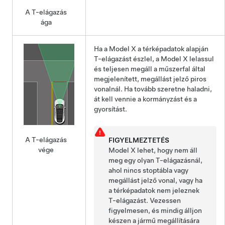
A T-elágazás
ága
Ha a
Model X
a térképadatok alapján
T-elágazást észlel, a
Model X
lelassul
és teljesen megáll a
műszerfal
által
megjelenített, megállást jelző piros
vonalnál. Ha tovább szeretne haladni,
át kell vennie a kormányzást és a
gyorsítást.
A T-elágazás
FIGYELMEZTETÉS
vége
Model X
lehet, hogy nem áll
meg egy olyan T-elágazásnál,
ahol nincs stoptábla vagy
megállást jelző vonal, vagy ha
a térképadatok nem jeleznek
T-elágazást. Vezessen
figyelmesen, és mindig álljon
készen a jármű megállítására