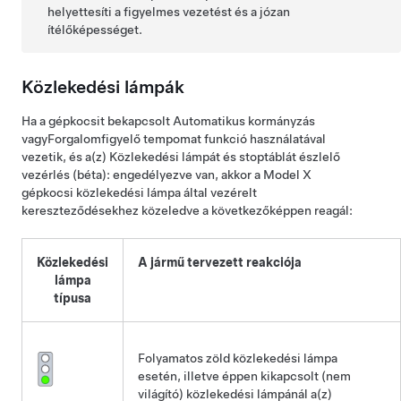
helyettesíti a figyelmes vezetést és a józan
ítélőképességet.
Közlekedési lámpák
Ha a gépkocsit bekapcsolt
Automatikus kormányzás
vagy
Forgalomfigyelő tempomat
funkció használatával
vezetik, és a(z)
Közlekedési lámpát és stoptáblát észlelő
vezérlés (béta):
engedélyezve van, akkor a
Model X
gépkocsi közlekedési lámpa által vezérelt
kereszteződésekhez közeledve a következőképpen reagál:
Közlekedési
A jármű tervezett reakciója
lámpa
típusa
Folyamatos zöld közlekedési lámpa
esetén, illetve éppen kikapcsolt (nem
világító) közlekedési lámpánál a(z)