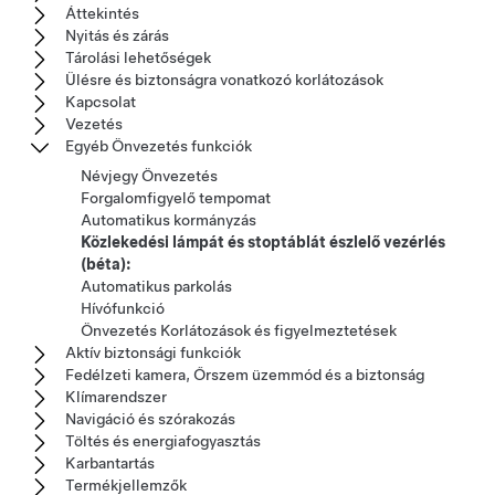
Áttekintés
Nyitás és zárás
Tárolási lehetőségek
Ülésre és biztonságra vonatkozó korlátozások
Kapcsolat
Vezetés
Egyéb Önvezetés funkciók
Névjegy Önvezetés
Forgalomfigyelő tempomat
Automatikus kormányzás
Közlekedési lámpát és stoptáblát észlelő vezérlés
(béta):
Automatikus parkolás
Hívófunkció
Önvezetés Korlátozások és figyelmeztetések
Aktív biztonsági funkciók
Fedélzeti kamera, Őrszem üzemmód és a biztonság
Klímarendszer
Navigáció és szórakozás
Töltés és energiafogyasztás
Karbantartás
Termékjellemzők