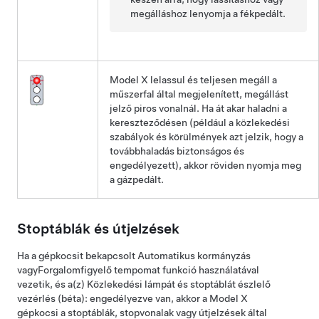
megálláshoz lenyomja a fékpedált.
Model X
lelassul és teljesen megáll a
műszerfal
által megjelenített, megállást
jelző piros vonalnál. Ha át akar haladni a
kereszteződésen (például a közlekedési
szabályok és körülmények azt jelzik, hogy a
továbbhaladás biztonságos és
engedélyezett), akkor
röviden nyomja meg
a gázpedált.
Stoptáblák és útjelzések
Ha a gépkocsit bekapcsolt
Automatikus kormányzás
vagy
Forgalomfigyelő tempomat
funkció használatával
vezetik, és a(z)
Közlekedési lámpát és stoptáblát észlelő
vezérlés (béta):
engedélyezve van, akkor a
Model X
gépkocsi a stoptáblák, stopvonalak vagy útjelzések által