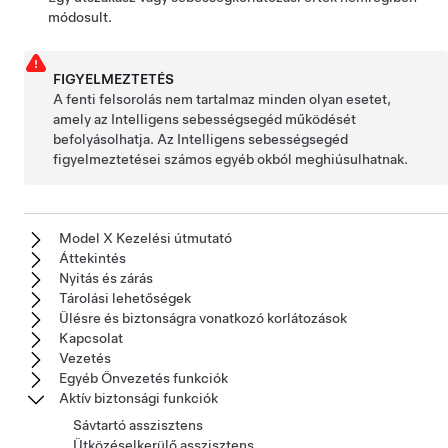
módosult.
FIGYELMEZTETÉS
A fenti felsorolás nem tartalmaz minden olyan esetet,
amely az Intelligens sebességsegéd működését
befolyásolhatja. Az Intelligens sebességsegéd
figyelmeztetései számos egyéb okból meghiúsulhatnak.
Model X Kezelési útmutató
Áttekintés
Nyitás és zárás
Tárolási lehetőségek
Ülésre és biztonságra vonatkozó korlátozások
Kapcsolat
Vezetés
Egyéb Önvezetés funkciók
Aktív biztonsági funkciók
Sávtartó asszisztens
Ütközéselkerülő asszisztens