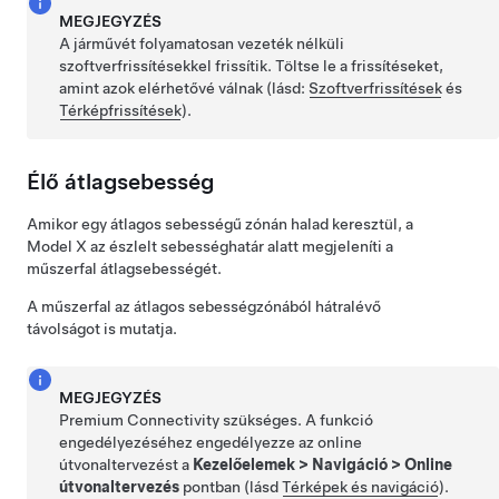
MEGJEGYZÉS
A járművét folyamatosan vezeték nélküli
szoftverfrissítésekkel frissítik. Töltse le a frissítéseket,
amint azok elérhetővé válnak (lásd:
Szoftverfrissítések
és
Térképfrissítések
).
Élő átlagsebesség
Amikor egy átlagos sebességű zónán halad keresztül, a
Model X
az észlelt sebességhatár alatt megjeleníti a
műszerfal
átlagsebességét.
A
műszerfal
az átlagos sebességzónából hátralévő
távolságot is mutatja.
MEGJEGYZÉS
Premium Connectivity szükséges. A funkció
engedélyezéséhez engedélyezze az online
útvonaltervezést a
Kezelőelemek
>
Navigáció
>
Online
útvonaltervezés
pontban (lásd
Térképek és navigáció
).