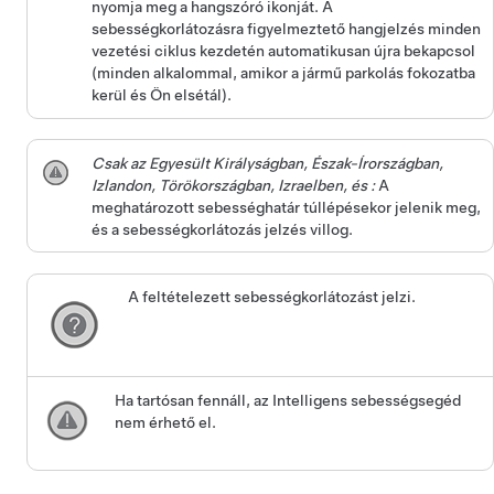
nyomja meg a hangszóró ikonját. A
sebességkorlátozásra figyelmeztető hangjelzés minden
vezetési ciklus kezdetén automatikusan újra bekapcsol
(minden alkalommal, amikor a jármű parkolás fokozatba
kerül és Ön elsétál).
Csak az Egyesült Királyságban, Észak-Írországban,
Izlandon, Törökországban, Izraelben, és :
A
meghatározott sebességhatár túllépésekor jelenik meg,
és a sebességkorlátozás jelzés villog.
A feltételezett sebességkorlátozást jelzi.
Ha tartósan fennáll, az Intelligens sebességsegéd
nem érhető el.