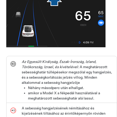
Az Egyesült Királyság, Észak-Írország, Izland,
Törökország, Izrael, és kivételével:
A meghatározott
sebességhatár túllépésekor megszólal egy hangjelzés,
és a sebességkorlátozás jelzés villog. Minden
alkalommal a sebesség hangjelzője
Néhány másodperc után elhallgat.
amikor a
Model X
a fékpedál használatával a
meghatározott sebességhatár alá lassul.
A sebesség hangjelzésének némításához és
kijelzésének tiltásához az érintőképernyőn röviden