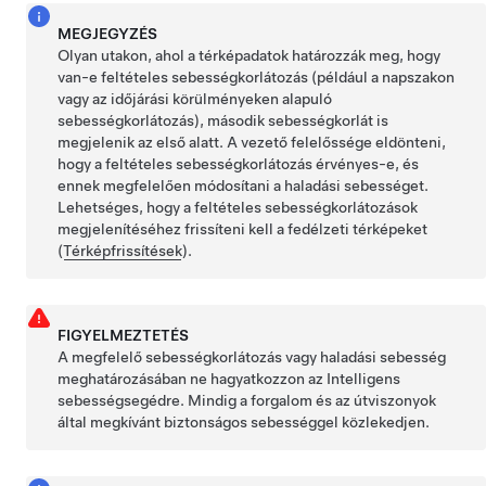
MEGJEGYZÉS
Olyan utakon, ahol a térképadatok határozzák meg, hogy
van-e feltételes sebességkorlátozás (például a napszakon
vagy az időjárási körülményeken alapuló
sebességkorlátozás), második sebességkorlát is
megjelenik az első alatt. A vezető felelőssége eldönteni,
hogy a feltételes sebességkorlátozás érvényes-e, és
ennek megfelelően módosítani a haladási sebességet.
Lehetséges, hogy a feltételes sebességkorlátozások
megjelenítéséhez frissíteni kell a fedélzeti térképeket
(
Térképfrissítések
).
FIGYELMEZTETÉS
A megfelelő sebességkorlátozás vagy haladási sebesség
meghatározásában ne hagyatkozzon az Intelligens
sebességsegédre. Mindig a forgalom és az útviszonyok
által megkívánt biztonságos sebességgel közlekedjen.