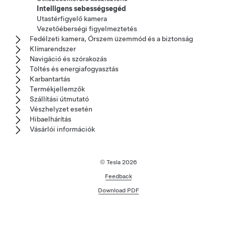
Intelligens sebességsegéd
Utastérfigyelő kamera
Vezetőéberségi figyelmeztetés
Fedélzeti kamera, Őrszem üzemmód és a biztonság
Klímarendszer
Navigáció és szórakozás
Töltés és energiafogyasztás
Karbantartás
Termékjellemzők
Szállítási útmutató
Vészhelyzet esetén
Hibaelhárítás
Vásárlói információk
© Tesla
2026
Feedback
Download PDF