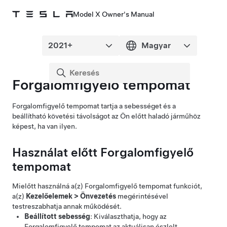
Model X Owner's Manual
Forgalomfigyelő tempomat
Forgalomfigyelő tempomat
tartja a sebességet és a
beállítható követési távolságot az Ön előtt haladó járműhöz
képest, ha van ilyen.
Használat előtt
Forgalomfigyelő
tempomat
Mielőtt használná a(z)
Forgalomfigyelő tempomat
funkciót,
a(z)
Kezelőelemek
>
Önvezetés
megérintésével
testreszabhatja annak működését.
Beállított sebesség
: Kiválaszthatja, hogy az
Forgalomfigyelő tempomat
az aktuálisan észlelt