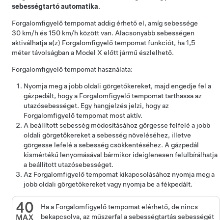
sebességtartó automatika
.
Forgalomfigyelő tempomat
addig érhető el, amíg sebessége
30 km/h
és
150 km/h
között van. Alacsonyabb sebességen
aktiválhatja a(z)
Forgalomfigyelő tempomat
funkciót, ha
1,5
méter
távolságban a
Model X
előtt jármű észlelhető.
Forgalomfigyelő tempomat
használata:
Nyomja meg a jobb oldali görgetőkereket, majd engedje fel a
gázpedált, hogy a
Forgalomfigyelő tempomat
tarthassa az
utazósebességet. Egy hangjelzés jelzi, hogy az
Forgalomfigyelő tempomat
most aktív.
A beállított sebesség módosításához görgesse felfelé a jobb
oldali görgetőkereket a sebesség növeléséhez, illetve
görgesse lefelé a sebesség csökkentéséhez. A gázpedál
kismértékű lenyomásával bármikor ideiglenesen felülbírálhatja
a beállított utazósebességet.
Az
Forgalomfigyelő tempomat
kikapcsolásához
nyomja meg a
jobb oldali görgetőkereket
vagy nyomja be a fékpedált.
Ha a
Forgalomfigyelő tempomat
elérhető, de nincs
bekapcsolva, az
műszerfal
a sebességtartás sebességét