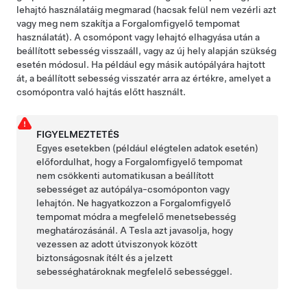
lehajtó használatáig megmarad (hacsak felül nem vezérli azt
vagy meg nem szakítja a
Forgalomfigyelő tempomat
használatát). A csomópont vagy lehajtó elhagyása után a
beállított sebesség visszaáll, vagy az új hely alapján szükség
esetén módosul. Ha például egy másik autópályára hajtott
át, a beállított sebesség visszatér arra az értékre, amelyet a
csomópontra való hajtás előtt használt.
FIGYELMEZTETÉS
Egyes esetekben (például elégtelen adatok esetén)
előfordulhat, hogy a
Forgalomfigyelő tempomat
nem csökkenti automatikusan a beállított
sebességet az autópálya-csomóponton vagy
lehajtón. Ne hagyatkozzon a
Forgalomfigyelő
tempomat
módra a megfelelő menetsebesség
meghatározásánál. A Tesla azt javasolja, hogy
vezessen az adott útviszonyok között
biztonságosnak ítélt és a jelzett
sebességhatároknak megfelelő sebességgel.