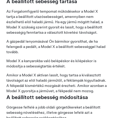
A beállított sebesség tartása
Az
Forgalomfigyelő tempomat
működésekor a
Model X
tartja a beállított utazósebességet, amennyiben nem
észlelhető elöl haladó jármű. Ha egy jármű mögött halad, a
Model X
szükség szerint gyorsít és lassít, hogy a beállított
sebességig fenntartsa a választott követési távolságot.
A gázpedál lenyomásával Ön bármikor gyorsíthat, de ha
felengedi a pedált, a
Model X
a beállított sebességgel halad
tovább.
Model X
a kanyarokba való belépéskor és kilépéskor is
módosítja a sebességtartás értékét.
Amikor a
Model X
aktívan lassít, hogy tartsa a kiválasztott
távolságot az elöl haladó járműtől, a féklámpák kigyulladnak.
A fékpedál kismértékű mozgását érezheti. Amikor azonban a
Model X
gyorsítja a járművet, a fékpedál nem mozog.
A beállított sebesség módosítása
Görgesse felfelé a jobb oldali görgetőkereket a beállított
sebesség növeléséhez, illetve görgesse lefelé azt a
beállított sebesség csökkentéséhez.