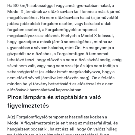
Ha
80 km/h
sebességgel vagy annál gyorsabban halad, a
Model X
járműnek az előző sávban kell lennie a másik jármű
megelőzéséhez. Ha nem előzősávban halad (a járművektől
jobbra jobb oldali forgalom esetén, vagy balra bal oldali
forgalom esetén), a
Forgalomfigyelő tempomat
megakadályozza az előzést. Ehelyett a
Model X
lelassul,
hogy igazodjon a másik jármű sebességéhez, mintha az
ugyanabban a sávban haladna, mint Ön. Ha megnyomja a
gázpedált az előzéshez, a
Forgalomfigyelő tempomat
lehetővé teszi, hogy előzzön a nem előző sávból addig, amíg
sávot nem vált, vagy meg nem szakítja és újra nem indítja a
sebességtartást (az ekkor ismét megakadályozza, hogy a
nem előző sávból járműveket előzzön meg). Ön a felelős
minden helyi törvény betartásáért az előzéssel és a nem
előzősávok használatával kapcsolatban.
Piros lámpára és stoptáblára való
figyelmeztetés
A(z)
Forgalomfigyelő tempomat
használata közben a
Model X
figyelmeztetést jelenít meg az
műszerfal
által, és
hangjelzést bocsát ki, ha azt észleli, hogy Ön valószínűleg