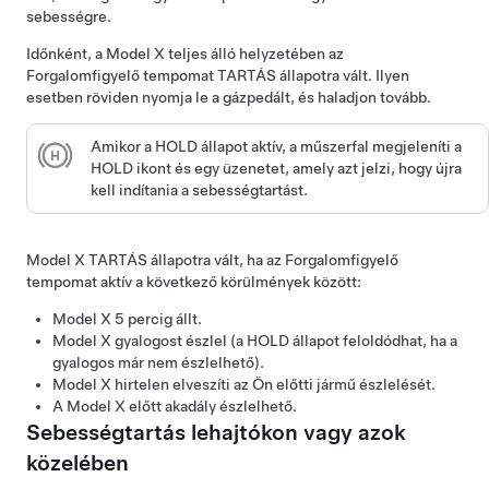
sebességre.
Időnként, a
Model X
teljes álló helyzetében az
Forgalomfigyelő tempomat
TARTÁS állapotra vált. Ilyen
esetben röviden nyomja le a gázpedált, és haladjon tovább.
Amikor a HOLD állapot aktív, a
műszerfal
megjeleníti a
HOLD ikont és egy üzenetet, amely azt jelzi, hogy újra
kell indítania a sebességtartást.
Model X
TARTÁS állapotra vált, ha az
Forgalomfigyelő
tempomat
aktív a következő körülmények között:
Model X
5 percig állt.
Model X
gyalogost észlel (a HOLD állapot feloldódhat, ha a
gyalogos már nem észlelhető).
Model X
hirtelen elveszíti az Ön előtti jármű észlelését.
A
Model X
előtt akadály észlelhető.
Sebességtartás lehajtókon vagy azok
közelében