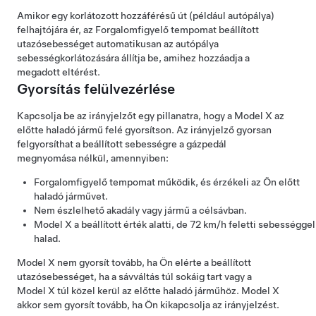
Amikor egy korlátozott hozzáférésű út (például autópálya)
felhajtójára ér, az
Forgalomfigyelő tempomat
beállított
utazósebességet automatikusan az autópálya
sebességkorlátozására állítja be, amihez hozzáadja a
megadott eltérést.
Gyorsítás felülvezérlése
Kapcsolja be az irányjelzőt egy pillanatra, hogy a
Model X
az
előtte haladó jármű felé gyorsítson. Az irányjelző gyorsan
felgyorsíthat a beállított sebességre a gázpedál
megnyomása nélkül, amennyiben:
Forgalomfigyelő tempomat
működik, és érzékeli az Ön előtt
haladó járművet.
Nem észlelhető akadály vagy jármű a célsávban.
Model X
a beállított érték alatti, de
72 km/h
feletti sebességgel
halad.
Model X
nem gyorsít tovább, ha Ön elérte a beállított
utazósebességet, ha a sávváltás túl sokáig tart vagy a
Model X
túl közel kerül az előtte haladó járműhöz.
Model X
akkor sem gyorsít tovább, ha Ön kikapcsolja az irányjelzést.