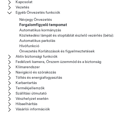
Kapcsolat
Vezetés
Egyéb Önvezetés funkciók
Névjegy Önvezetés
Forgalomfigyelő tempomat
Automatikus kormányzás
Közlekedési lámpát és stoptáblát észlelő vezérlés (béta):
Automatikus parkolás
Hívófunkció
Önvezetés Korlátozások és figyelmeztetések
Aktív biztonsági funkciók
Fedélzeti kamera, Őrszem üzemmód és a biztonság
Klímarendszer
Navigáció és szórakozás
Töltés és energiafogyasztás
Karbantartás
Termékjellemzők
Szállítási útmutató
Vészhelyzet esetén
Hibaelhárítás
Vásárlói információk