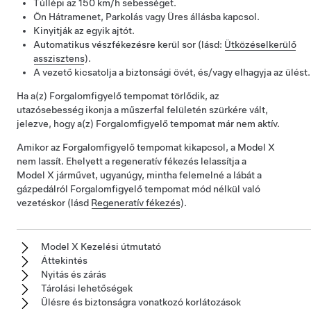
Túllépi az
150 km/h
sebességet.
Ön Hátramenet, Parkolás vagy Üres állásba kapcsol.
Kinyitják az egyik ajtót.
Automatikus vészfékezésre kerül sor (lásd:
Ütközéselkerülő
asszisztens
).
A vezető kicsatolja a biztonsági övét, és/vagy elhagyja az ülést.
Ha a(z)
Forgalomfigyelő tempomat
törlődik, az
utazósebesség ikonja a
műszerfal
felületén szürkére vált,
jelezve, hogy a(z)
Forgalomfigyelő tempomat
már nem aktív.
Amikor az
Forgalomfigyelő tempomat
kikapcsol, a
Model X
nem lassít. Ehelyett a regeneratív fékezés lelassítja a
Model X
járművet, ugyanúgy, mintha felemelné a lábát a
gázpedálról
Forgalomfigyelő tempomat
mód nélkül való
vezetéskor (lásd
Regeneratív fékezés
).
Model X Kezelési útmutató
Áttekintés
Nyitás és zárás
Tárolási lehetőségek
Ülésre és biztonságra vonatkozó korlátozások