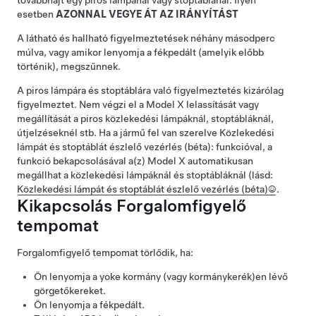
továbbhajt egy piros lámpánál vagy stoptáblánál. Ilyen
esetben
AZONNAL VEGYE ÁT AZ IRÁNYÍTÁST
A látható és hallható figyelmeztetések néhány másodperc
múlva, vagy amikor lenyomja a fékpedált (amelyik előbb
történik), megszűnnek.
A piros lámpára és stoptáblára való figyelmeztetés kizárólag
figyelmeztet. Nem végzi el a
Model X
lelassítását vagy
megállítását a piros közlekedési lámpáknál, stoptábláknál,
útjelzéseknél stb.
Ha a jármű fel van szerelve
Közlekedési
lámpát és stoptáblát észlelő vezérlés (béta):
funkcióval, a
funkció bekapcsolásával a(z)
Model X
automatikusan
megállhat a közlekedési lámpáknál és stoptábláknál (lásd:
Közlekedési lámpát és stoptáblát észlelő vezérlés (béta):
).
Kikapcsolás
Forgalomfigyelő
tempomat
Forgalomfigyelő tempomat
törlődik, ha:
Ön lenyomja a
yoke kormány (vagy kormánykerék)
en lévő
görgetőkereket.
Ön lenyomja a fékpedált.