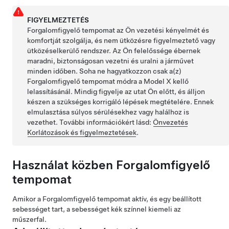
FIGYELMEZTETÉS
Forgalomfigyelő tempomat
az Ön vezetési kényelmét és
komfortját szolgálja, és nem ütközésre figyelmeztető vagy
ütközéselkerülő rendszer. Az Ön felelőssége ébernek
maradni, biztonságosan vezetni és uralni a járművet
minden időben. Soha ne hagyatkozzon csak a(z)
Forgalomfigyelő tempomat
módra a
Model X
kellő
lelassításánál. Mindig figyelje az utat Ön előtt, és álljon
készen a szükséges korrigáló lépések megtételére. Ennek
elmulasztása súlyos sérülésekhez vagy halálhoz is
vezethet. További információkért lásd:
Önvezetés
Korlátozások és figyelmeztetések
.
Használat közben
Forgalomfigyelő
tempomat
Amikor a
Forgalomfigyelő tempomat
aktív, és egy beállított
sebességet tart, a sebességet kék színnel kiemeli az
műszerfal
.