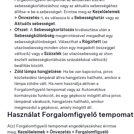
sebességkorlátozáshoz vagy az aktuális sebességéhez
állítsa-e be a sebességet. Érintse meg az
Kezelőelemek
>
Önvezetés
-t, és válassza ki a
Sebességhatár
vagy az
Aktuális sebességet
.
Ofszet
: A
Sebességkorlátozás
kiválasztása után a
Sebességkülönbség
megérintésével megadhat egy
sebességkülönbséget. Választhat a
Rögzített
(az
utazósebesség minden úton egy megadott összeggel
változik) vagy a
Százalék
(az utazósebesség az úton
észlelt sebességkorlátozás százalékával változik)
beállítás között.
Zöld lámpa hangjelzése
: Ha be van kapcsolva, piros
közlekedési lámpánál állva hangjelzés hallható, amikor a
lámpa zöldre vált. Ha nem használja aktívan a
Forgalomfigyelő tempomat
vagy az
Automatikus
kormányzás
funkciót, és egy gépkocsi mögött állva piros
lámpánál várakozik, hangjelzés hallható, amikor
megmozdul a gépkocsi, amely mögött áll.
Használat
Forgalomfigyelő tempomat
A(z)
Forgalomfigyelő tempomat
engedélyezéshez érintse
meg:
Kezelőelemek
>
Önvezetés
>
Forgalomfigyelő