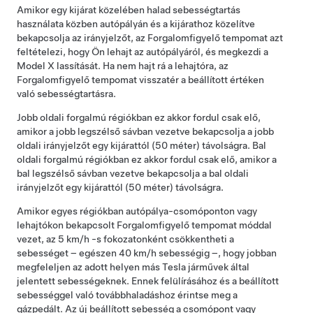
Amikor egy kijárat közelében halad sebességtartás
használata közben autópályán és a kijárathoz közelítve
bekapcsolja az irányjelzőt, az
Forgalomfigyelő tempomat
azt
feltételezi, hogy Ön lehajt az autópályáról, és megkezdi a
Model X
lassítását. Ha nem hajt rá a lehajtóra, az
Forgalomfigyelő tempomat
visszatér a beállított értéken
való sebességtartásra.
Jobb oldali forgalmú régiókban ez akkor fordul csak elő,
amikor a jobb legszélső sávban vezetve bekapcsolja a jobb
oldali irányjelzőt egy kijárattól
(50 méter)
távolságra. Bal
oldali forgalmú régiókban ez akkor fordul csak elő, amikor a
bal legszélső sávban vezetve bekapcsolja a bal oldali
irányjelzőt egy kijárattól
(50 méter)
távolságra.
Amikor
egyes régiókban
autópálya-csomóponton vagy
lehajtókon bekapcsolt
Forgalomfigyelő tempomat
móddal
vezet, az
5 km/h
-s fokozatonként csökkentheti a
sebességet – egészen
40 km/h
sebességig –, hogy jobban
megfeleljen az adott helyen más Tesla járművek által
jelentett sebességeknek. Ennek felülírásához és a beállított
sebességgel való továbbhaladáshoz érintse meg a
gázpedált. Az új beállított sebesség a csomópont vagy