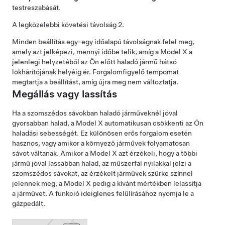
testreszabását.
A legközelebbi követési távolság 2.
Minden beállítás egy-egy időalapú távolságnak felel meg,
amely azt jelképezi, mennyi időbe telik, amíg a
Model X
a
jelenlegi helyzetéből az Ön előtt haladó jármű hátsó
lökhárítójának helyéig ér.
Forgalomfigyelő tempomat
megtartja a beállítást, amíg újra meg nem változtatja.
Megállás vagy lassítás
Ha a szomszédos sávokban haladó járműveknél jóval
gyorsabban halad, a
Model X
automatikusan csökkenti az Ön
haladási sebességét. Ez különösen erős forgalom esetén
hasznos, vagy amikor a környező járművek folyamatosan
sávot váltanak. Amikor a
Model X
azt érzékeli, hogy a többi
jármű jóval lassabban halad, az
műszerfal
nyilakkal jelzi a
szomszédos sávokat, az érzékelt járművek szürke színnel
jelennek meg, a
Model X
pedig a kívánt mértékben lelassítja
a járművet. A funkció ideiglenes felülírásához nyomja le a
gázpedált.