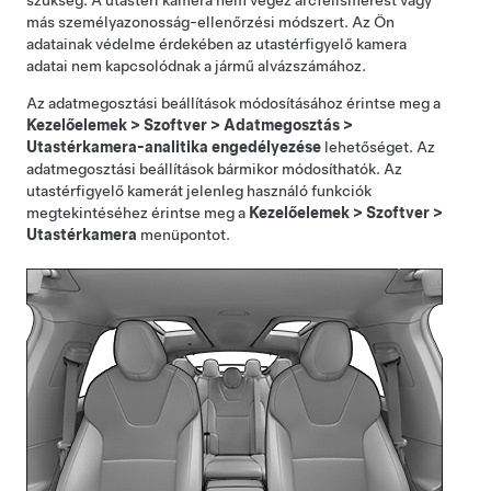
szükség. A utastéri kamera nem végez arcfelismerést vagy
más személyazonosság-ellenőrzési módszert. Az Ön
adatainak védelme érdekében az utastérfigyelő kamera
adatai nem kapcsolódnak a jármű alvázszámához.
Az adatmegosztási beállítások módosításához érintse meg a
Kezelőelemek
>
Szoftver
>
Adatmegosztás
>
Utastérkamera-analitika engedélyezése
lehetőséget. Az
adatmegosztási beállítások bármikor módosíthatók. Az
utastérfigyelő kamerát jelenleg használó funkciók
megtekintéséhez érintse meg a
Kezelőelemek
>
Szoftver
>
Utastérkamera
menüpontot.