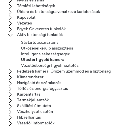
Nyitás és zárás
Tárolási lehetőségek
Ülésre és biztonságra vonatkozó korlátozások
Kapcsolat
Vezetés
Egyéb Önvezetés funkciók
Aktív biztonsági funkciók
Sávtartó asszisztens
Ütközéselkerülő asszisztens
Intelligens sebességsegéd
Utastérfigyelő kamera
Vezetőéberségi figyelmeztetés
Fedélzeti kamera, Őrszem üzemmód és a biztonság
Klímarendszer
Navigáció és szórakozás
Töltés és energiafogyasztás
Karbantartás
Termékjellemzők
Szállítási útmutató
Vészhelyzet esetén
Hibaelhárítás
Vásárlói információk