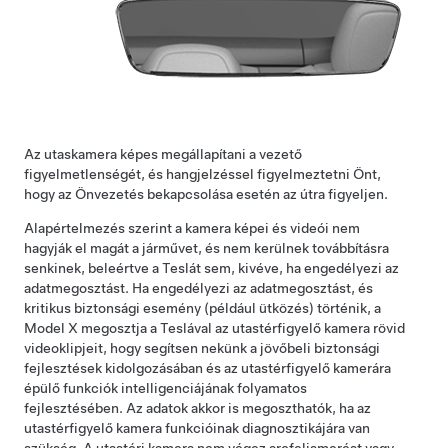
Az utaskamera képes megállapítani a vezető
figyelmetlenségét, és hangjelzéssel figyelmeztetni Önt,
hogy az
Önvezetés
bekapcsolása esetén az útra figyeljen.
Alapértelmezés szerint a kamera képei és videói nem
hagyják el magát a járművet, és nem kerülnek továbbításra
senkinek, beleértve a Teslát sem, kivéve, ha engedélyezi az
adatmegosztást. Ha engedélyezi az adatmegosztást, és
kritikus biztonsági esemény (például ütközés) történik, a
Model X
megosztja a Teslával az utastérfigyelő kamera rövid
videoklipjeit, hogy segítsen nekünk a jövőbeli biztonsági
fejlesztések kidolgozásában és az utastérfigyelő kamerára
épülő funkciók intelligenciájának folyamatos
fejlesztésében. Az adatok akkor is megoszthatók, ha az
utastérfigyelő kamera funkcióinak diagnosztikájára van