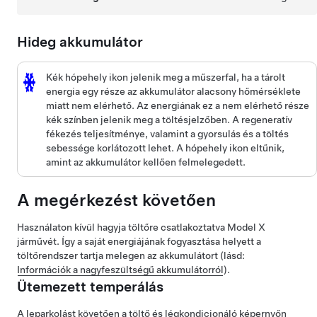
Hideg akkumulátor
Kék hópehely ikon jelenik meg a
műszerfal
, ha a tárolt
energia egy része az akkumulátor alacsony hőmérséklete
miatt nem elérhető. Az energiának ez a nem elérhető része
kék színben jelenik meg a töltésjelzőben. A regeneratív
fékezés teljesítménye, valamint a gyorsulás és a töltés
sebessége korlátozott lehet. A hópehely ikon eltűnik,
amint az akkumulátor kellően felmelegedett.
A megérkezést követően
Használaton kívül hagyja töltőre csatlakoztatva
Model X
járművét. Így a saját energiájának fogyasztása helyett a
töltőrendszer tartja melegen az akkumulátort (lásd:
Információk a nagyfeszültségű akkumulátorról
).
Ütemezett temperálás
A leparkolást követően a töltő és légkondicionáló képernyőn