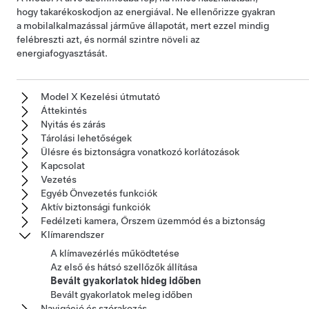
hogy takarékoskodjon az energiával. Ne ellenőrizze gyakran
a mobilalkalmazással járműve állapotát, mert ezzel mindig
felébreszti azt, és normál szintre növeli az
energiafogyasztását.
Model X Kezelési útmutató
Áttekintés
Nyitás és zárás
Tárolási lehetőségek
Ülésre és biztonságra vonatkozó korlátozások
Kapcsolat
Vezetés
Egyéb Önvezetés funkciók
Aktív biztonsági funkciók
Fedélzeti kamera, Őrszem üzemmód és a biztonság
Klímarendszer
A klímavezérlés működtetése
Az első és hátsó szellőzők állítása
Bevált gyakorlatok hideg időben
Bevált gyakorlatok meleg időben
Navigáció és szórakozás