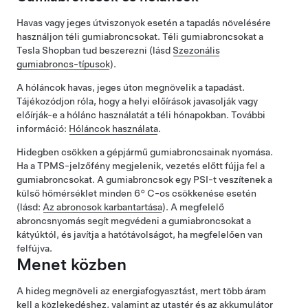
Havas vagy jeges útviszonyok esetén a tapadás növelésére
használjon téli gumiabroncsokat. Téli gumiabroncsokat a
Tesla Shopban tud beszerezni
(lásd
Szezonális
gumiabroncs-típusok
)
.
A hóláncok havas, jeges úton megnövelik a tapadást.
Tájékozódjon róla, hogy a helyi előírások javasolják vagy
előírják-e a hólánc használatát a téli hónapokban. További
információ:
Hóláncok használata
.
Hidegben csökken a gépjármű gumiabroncsainak nyomása.
Ha a TPMS-jelzőfény megjelenik, vezetés előtt fújja fel a
gumiabroncsokat. A gumiabroncsok egy PSI-t veszítenek a
külső hőmérséklet minden
6° C-os
csökkenése esetén
(lásd:
Az abroncsok karbantartása
). A megfelelő
abroncsnyomás segít megvédeni a gumiabroncsokat a
kátyúktól, és javítja a hatótávolságot, ha megfelelően van
felfújva.
Menet közben
A hideg megnöveli az energiafogyasztást, mert több áram
kell a közlekedéshez, valamint az utastér és az akkumulátor