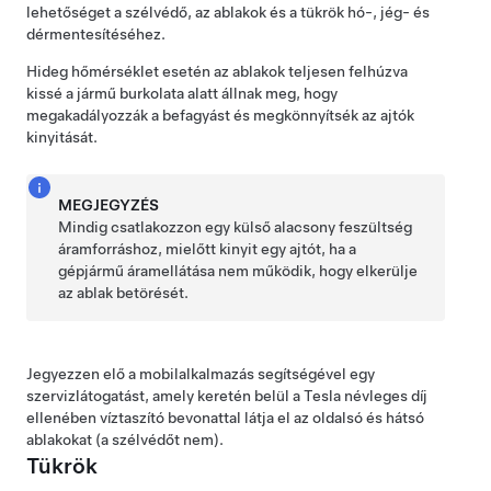
lehetőséget a szélvédő, az ablakok és a tükrök hó-, jég- és
dérmentesítéséhez.
Hideg hőmérséklet esetén az ablakok teljesen felhúzva
kissé a jármű burkolata alatt állnak meg, hogy
megakadályozzák a befagyást és megkönnyítsék az ajtók
kinyitását.
MEGJEGYZÉS
Mindig csatlakozzon egy külső
alacsony feszültség
áramforráshoz, mielőtt kinyit egy ajtót, ha a
gépjármű áramellátása nem működik, hogy elkerülje
az ablak betörését.
Jegyezzen elő a mobilalkalmazás segítségével egy
szervizlátogatást, amely keretén belül a Tesla névleges díj
ellenében víztaszító bevonattal látja el az oldalsó és hátsó
ablakokat (a szélvédőt nem).
Tükrök