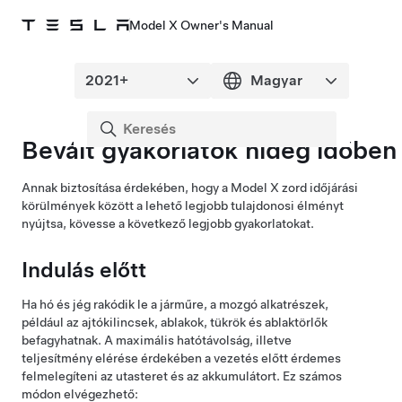
Model X Owner's Manual
Bevált gyakorlatok hideg időben
Annak biztosítása érdekében, hogy a
Model X
zord időjárási
körülmények között a lehető legjobb tulajdonosi élményt
nyújtsa, kövesse a következő legjobb gyakorlatokat.
Indulás előtt
Ha hó és jég rakódik le a járműre, a mozgó alkatrészek,
például az
ajtókilincsek
, ablakok, tükrök és
ablaktörlők
befagyhatnak. A maximális hatótávolság, illetve
teljesítmény elérése érdekében a vezetés előtt érdemes
felmelegíteni az utasteret és az akkumulátort. Ez számos
módon elvégezhető: