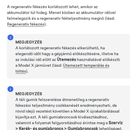
A regeneratív fékezés korlátozott lehet, amikor az
akkumulátor túl hideg. Menet közben az akkumulátor idővel
felmelegszik és a regeneratív fékteljesítmény megnő (lásd:
Regeneratív fékezés
).
MEGJEGYZÉS
A korlátozott regeneratív fékezés elkerülhető, ha
elegendő időt hagy a gépjármű előkészítésére, illetve ha
az indulási idő előtt az
Ütemezés
használatával előkészíti
a
Model X
járművet (lásd:
Ütemezett temperálás és
töltés
).
MEGJEGYZÉS
A téli gumik felszerelése átmenetileg a regeneratív
fékezési teljesítmény csökkenését eredményezheti, de
rövid idejű vezetést követően a
Model X
újrakalibrálással
kijavítja ezt. A téli gumiabroncsok kiválasztásához,
valamint a folyamat felgyorsításához érintse meg a
Szerviz
>
Kerék- és gumiabroncs
>
Gumiabroncsok
lehetőséget.