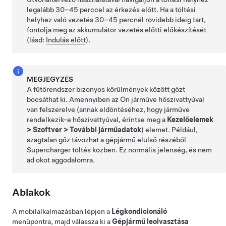
legalább 30–45 perccel az érkezés előtt. Ha a töltési
helyhez való vezetés 30–45 percnél rövidebb ideig tart,
fontolja meg az akkumulátor vezetés előtti előkészítését
(lásd:
Indulás előtt
).
MEGJEGYZÉS
A fűtőrendszer bizonyos körülmények között gőzt
bocsáthat ki. Amennyiben az Ön járműve hőszivattyúval
van felszerelve (annak eldöntéséhez, hogy járműve
rendelkezik-e hőszivattyúval, érintse meg a
Kezelőelemek
>
Szoftver
>
További járműadatok
) elemet. Például,
szagtalan gőz távozhat a gépjármű elülső részéből
Supercharger töltés közben. Ez normális jelenség, és nem
ad okot aggodalomra.
Ablakok
A mobilalkalmazásban lépjen a
Légkondicionáló
menüpontra, majd válassza ki a
Gépjármű leolvasztása