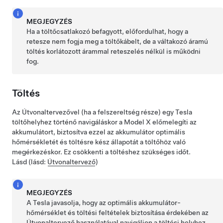
MEGJEGYZÉS
Ha a töltőcsatlakozó befagyott, előfordulhat, hogy a
retesze nem fogja meg a töltőkábelt, de a váltakozó áramú
töltés korlátozott árammal reteszelés nélkül is működni
fog.
Töltés
Az Útvonaltervezővel
(ha a felszereltség része)
egy Tesla
töltőhelyhez történő navigáláskor a
Model X
előmelegíti az
akkumulátort, biztosítva ezzel az akkumulátor optimális
hőmérsékletét és töltésre kész állapotát a töltőhöz való
megérkezéskor. Ez csökkenti a töltéshez szükséges időt.
Lásd (lásd:
Útvonaltervező
)
MEGJEGYZÉS
A Tesla javasolja, hogy az optimális akkumulátor-
hőmérséklet és töltési feltételek biztosítása érdekében az
Útvonaltervező használatával navigáljon a töltési helyhez