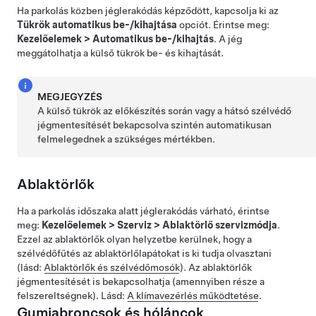
Ha parkolás közben jéglerakódás képződött, kapcsolja ki az
Tükrök automatikus be-/kihajtása
opciót. Érintse meg:
Kezelőelemek
>
Automatikus be-/kihajtás
. A jég
meggátolhatja a külső tükrök be- és kihajtását.
MEGJEGYZÉS
A külső tükrök az előkészítés során vagy a hátsó szélvédő
jégmentesítését bekapcsolva szintén automatikusan
felmelegednek a szükséges mértékben.
Ablaktörlők
Ha a parkolás időszaka alatt jéglerakódás várható, érintse
meg:
Kezelőelemek
>
Szerviz
>
Ablaktörlő szervizmódja
.
Ezzel az ablaktörlők olyan helyzetbe kerülnek, hogy a
szélvédőfűtés az ablaktörlőlapátokat is ki tudja olvasztani
(lásd:
Ablaktörlők és szélvédőmosók
). Az ablaktörlők
jégmentesítését is bekapcsolhatja (amennyiben része a
felszereltségnek). Lásd:
A klímavezérlés működtetése
.
Gumiabroncsok és hóláncok