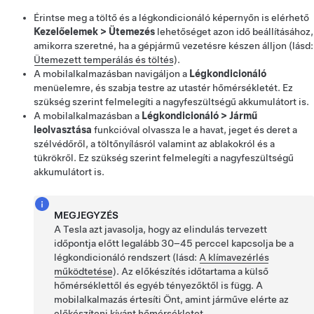
Érintse meg a töltő és a légkondicionáló képernyőn is elérhető
Kezelőelemek
>
Ütemezés
lehetőséget azon idő beállításához,
amikorra szeretné, ha a gépjármű vezetésre készen álljon (lásd:
Ütemezett temperálás és töltés
).
A mobilalkalmazásban navigáljon a
Légkondicionáló
menüelemre, és szabja testre az utastér hőmérsékletét. Ez
szükség szerint felmelegíti a nagyfeszültségű akkumulátort is.
A mobilalkalmazásban a
Légkondicionáló
>
Jármű
leolvasztása
funkcióval olvassza le a havat, jeget és deret a
szélvédőről,
a töltőnyílásról
valamint az ablakokról és a
tükrökről. Ez szükség szerint felmelegíti a nagyfeszültségű
akkumulátort is.
MEGJEGYZÉS
A Tesla azt javasolja, hogy az elindulás tervezett
időpontja előtt legalább 30–45 perccel kapcsolja be a
légkondicionáló rendszert (lásd:
A klímavezérlés
működtetése
). Az előkészítés időtartama a külső
hőmérséklettől és egyéb tényezőktől is függ. A
mobilalkalmazás értesíti Önt, amint járműve elérte az
előkészíteni kívánt hőmérsékletet.