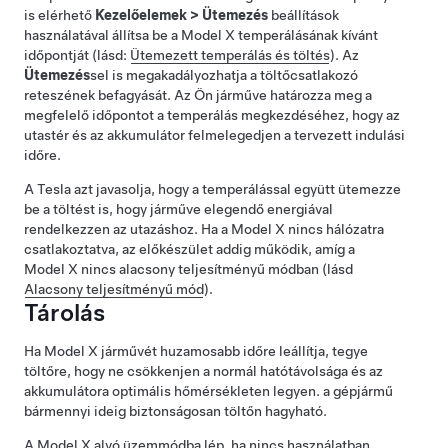
is elérhető
Kezelőelemek
>
Ütemezés
beállítások
használatával állítsa be a
Model X
temperálásának kívánt
időpontját (lásd:
Ütemezett temperálás és töltés
). Az
Ütemezés
sel is megakadályozhatja a töltőcsatlakozó
reteszének befagyását. Az Ön járműve határozza meg a
megfelelő időpontot a temperálás megkezdéséhez, hogy az
utastér és az akkumulátor felmelegedjen a tervezett indulási
időre.
A Tesla azt javasolja, hogy a temperálással együtt ütemezze
be a töltést is, hogy járműve elegendő energiával
rendelkezzen az utazáshoz. Ha a
Model X
nincs hálózatra
csatlakoztatva, az előkészület addig működik,
amíg a
Model X
nincs alacsony teljesítményű módban (lásd
Alacsony teljesítményű mód
).
Tárolás
Ha
Model X
járművét huzamosabb időre leállítja, tegye
töltőre, hogy ne csökkenjen a normál hatótávolsága és az
akkumulátora optimális hőmérsékleten legyen. a gépjármű
bármennyi ideig biztonságosan töltőn hagyható.
A
Model X
alvó üzemmódba lép, ha nincs használatban,