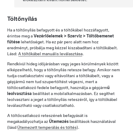
Töltőnyílás
Ha a töltőnyílás befagyott és a töltőkábel hozzáfagyott,
érintse meg a
Vezérlőelemek
>
Szerviz
>
Töltőbemenet
fűtése
lehetőséget. Ha ez pár perc alatt nem hoz
eredményt, próbálja meg kézzel kiszabadítani a töltőkábelt.
Lásd:
A töltőkábel manuális leválasztása
.
Rendkívül hideg időjárásban vagy jeges körülmények között
elképzelhető, hogy a töltőnyílás retesze befagy. Amikor nem
tudja csatlakoztatni vagy eltávolítani a töltőkábelt, vagy a
gépjármű nem tud szupertöltést végezni, mert a
töltőcsatlakozó fedele befagyott, használja a gépjárm
ű
leolvasztása
beállítást a mobilalkalmazásban. Ez segíthet
leolvasztani a jeget a töltőnyílás reteszéről, így a töltőkábel
leválasztható vagy csatlakoztatható.
A töltőcsatlakozó reteszének befagyását is
megakadályozhatja az
Ütemezés
beállítások használatával
(lásd
Ütemezett temperálás és töltés
).