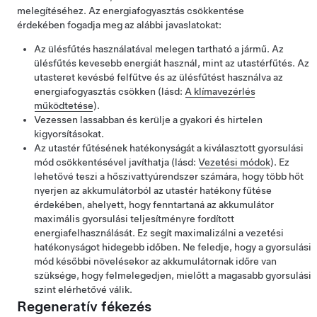
melegítéséhez. Az energiafogyasztás csökkentése
érdekében fogadja meg az alábbi javaslatokat:
Az ülésfűtés használatával melegen tartható a jármű. Az
ülésfűtés kevesebb energiát használ, mint az utastérfűtés. Az
utasteret kevésbé felfűtve és az ülésfűtést használva az
energiafogyasztás csökken (lásd:
A klímavezérlés
működtetése
).
Vezessen lassabban és kerülje a gyakori és hirtelen
kigyorsításokat.
Az utastér fűtésének hatékonyságát a kiválasztott gyorsulási
mód csökkentésével javíthatja (lásd:
Vezetési módok
). Ez
lehetővé teszi a hőszivattyúrendszer számára, hogy több hőt
nyerjen az akkumulátorból az utastér hatékony fűtése
érdekében, ahelyett, hogy fenntartaná az akkumulátor
maximális gyorsulási teljesítményre fordított
energiafelhasználását. Ez segít maximalizálni a vezetési
hatékonyságot hidegebb időben. Ne feledje, hogy a gyorsulási
mód későbbi növelésekor az akkumulátornak időre van
szüksége, hogy felmelegedjen, mielőtt a magasabb gyorsulási
szint elérhetővé válik.
Regeneratív fékezés