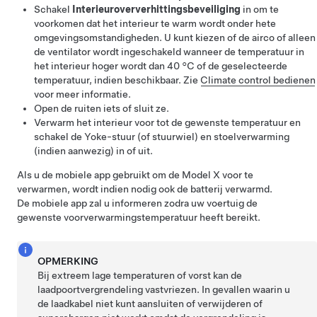
Schakel
Interieuroververhittingsbeveiliging
in om te
voorkomen dat het interieur te warm wordt onder hete
omgevingsomstandigheden. U kunt kiezen of de airco of alleen
de ventilator wordt ingeschakeld wanneer de temperatuur in
het interieur hoger wordt dan
40 °C
of de geselecteerde
temperatuur, indien beschikbaar. Zie
Climate control bedienen
voor meer informatie.
Open de ruiten iets of sluit ze.
Verwarm het interieur voor tot de gewenste temperatuur en
schakel de
Yoke-stuur (of stuurwiel)
en stoelverwarming
(indien aanwezig) in of uit.
Als u de mobiele app gebruikt om de
Model X
voor te
verwarmen, wordt indien nodig ook de batterij verwarmd.
De mobiele app zal u informeren zodra uw voertuig de
gewenste voorverwarmingstemperatuur heeft bereikt.
OPMERKING
Bij extreem lage temperaturen of vorst kan de
laadpoortvergrendeling vastvriezen. In gevallen waarin u
de laadkabel niet kunt aansluiten of verwijderen of