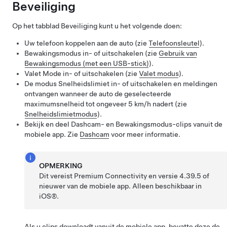
Beveiliging
Op het tabblad Beveiliging kunt u het volgende doen:
Uw telefoon koppelen aan de auto (zie
Telefoonsleutel
).
Bewakingsmodus in- of uitschakelen (zie
Gebruik van
Bewakingsmodus (met een USB-stick)
).
Valet Mode in- of uitschakelen (zie
Valet modus
).
De modus Snelheidslimiet in- of uitschakelen en meldingen
ontvangen wanneer de auto de geselecteerde
maximumsnelheid tot ongeveer
5 km/h
nadert (zie
Snelheidslimietmodus
).
Bekijk en deel Dashcam- en Bewakingsmodus-clips vanuit de
mobiele app. Zie
Dashcam
voor meer informatie.
OPMERKING
Dit vereist Premium Connectivity en versie 4.39.5 of
nieuwer van de mobiele app. Alleen beschikbaar in
iOS®.
Als u clips downloadt vanuit de mobiele app, bevatte deze de