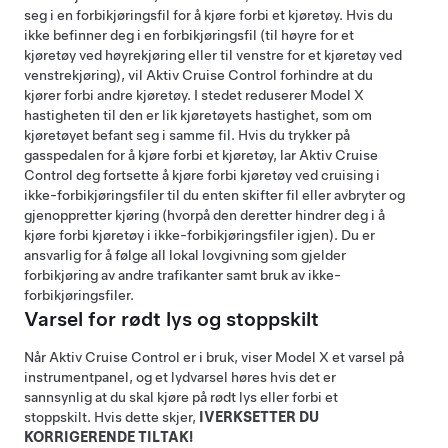
seg i en forbikjøringsfil for å kjøre forbi et kjøretøy. Hvis du
ikke befinner deg i en forbikjøringsfil (til høyre for et
kjøretøy ved høyrekjøring eller til venstre for et kjøretøy ved
venstrekjøring), vil
Aktiv Cruise Control
forhindre at du
kjører forbi andre kjøretøy. I stedet reduserer
Model X
hastigheten til den er lik kjøretøyets hastighet, som om
kjøretøyet befant seg i samme fil. Hvis du trykker på
gasspedalen for å kjøre forbi et kjøretøy, lar
Aktiv Cruise
Control
deg fortsette å kjøre forbi kjøretøy ved cruising i
ikke-forbikjøringsfiler til du enten skifter fil eller avbryter og
gjenoppretter kjøring (hvorpå den deretter hindrer deg i å
kjøre forbi kjøretøy i ikke-forbikjøringsfiler igjen). Du er
ansvarlig for å følge all lokal lovgivning som gjelder
forbikjøring av andre trafikanter samt bruk av ikke-
forbikjøringsfiler.
Varsel for rødt lys og stoppskilt
Når
Aktiv Cruise Control
er i bruk, viser
Model X
et varsel på
instrumentpanel
, og et lydvarsel høres hvis det er
sannsynlig at du skal kjøre på rødt lys eller forbi et
stoppskilt. Hvis dette skjer,
IVERKSETTER DU
KORRIGERENDE TILTAK!