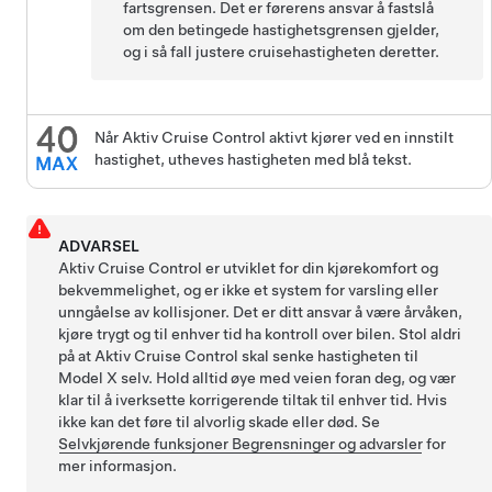
fartsgrensen. Det er førerens ansvar å fastslå
om den betingede hastighetsgrensen gjelder,
og i så fall justere cruisehastigheten deretter.
Når
Aktiv Cruise Control
aktivt kjører ved en innstilt
hastighet, utheves hastigheten med blå tekst.
ADVARSEL
Aktiv Cruise Control
er utviklet for din kjørekomfort og
bekvemmelighet, og er ikke et system for varsling eller
unngåelse av kollisjoner. Det er ditt ansvar å være årvåken,
kjøre trygt og til enhver tid ha kontroll over bilen. Stol aldri
på at
Aktiv Cruise Control
skal senke hastigheten til
Model X
selv. Hold alltid øye med veien foran deg, og vær
klar til å iverksette korrigerende tiltak til enhver tid. Hvis
ikke kan det føre til alvorlig skade eller død. Se
Selvkjørende funksjoner
Begrensninger og advarsler
for
mer informasjon.