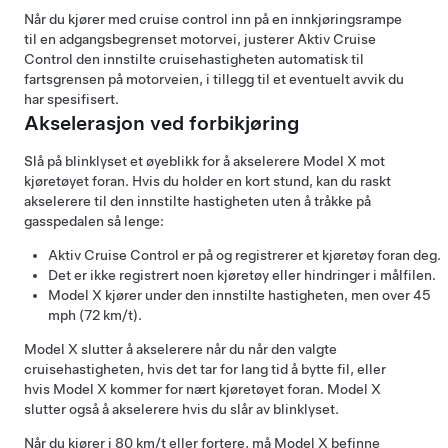
Når du kjører med cruise control inn på en innkjøringsrampe
til en adgangsbegrenset motorvei, justerer
Aktiv Cruise
Control
den innstilte cruisehastigheten automatisk til
fartsgrensen på motorveien, i tillegg til et eventuelt avvik du
har spesifisert.
Akselerasjon ved forbikjøring
Slå på blinklyset et øyeblikk for å akselerere
Model X
mot
kjøretøyet foran. Hvis du holder en kort stund, kan du raskt
akselerere til den innstilte hastigheten uten å tråkke på
gasspedalen så lenge:
Aktiv Cruise Control
er på og registrerer et kjøretøy foran deg.
Det er ikke registrert noen kjøretøy eller hindringer i målfilen.
Model X
kjører under den innstilte hastigheten, men over
45
mph (72 km/t)
.
Model X
slutter å akselerere når du når den valgte
cruisehastigheten, hvis det tar for lang tid å bytte fil, eller
hvis
Model X
kommer for nært kjøretøyet foran.
Model X
slutter også å akselerere hvis du slår av blinklyset.
Når du kjører i
80 km/t
eller fortere, må
Model X
befinne