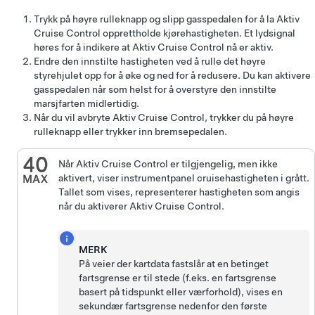
Trykk på høyre rulleknapp og slipp gasspedalen for å la
Aktiv
Cruise Control
opprettholde kjørehastigheten. Et lydsignal
høres for å indikere at
Aktiv Cruise Control
nå er aktiv.
Endre den innstilte hastigheten ved å rulle det høyre
styrehjulet opp for å øke og ned for å redusere. Du kan aktivere
gasspedalen når som helst for å overstyre den innstilte
marsjfarten midlertidig.
Når du vil avbryte
Aktiv Cruise Control
,
trykker du på høyre
rulleknapp
eller trykker inn bremsepedalen.
Når
Aktiv Cruise Control
er tilgjengelig, men ikke
aktivert, viser
instrumentpanel
cruisehastigheten i grått.
Tallet som vises, representerer hastigheten som angis
når du aktiverer
Aktiv Cruise Control
.
MERK
På veier der kartdata fastslår at en betinget
fartsgrense er til stede (f.eks. en fartsgrense
basert på tidspunkt eller værforhold), vises en
sekundær fartsgrense nedenfor den første