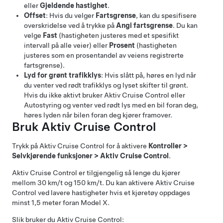
eller
Gjeldende hastighet
.
Offset
: Hvis du velger
Fartsgrense
, kan du spesifisere
overskridelse ved å trykke på
Angi fartsgrense
. Du kan
velge
Fast
(hastigheten justeres med et spesifikt
intervall på alle veier) eller
Prosent
(hastigheten
justeres som en prosentandel av veiens registrerte
fartsgrense).
Lyd for grønt trafikklys
: Hvis slått på, høres en lyd når
du venter ved rødt trafikklys og lyset skifter til grønt.
Hvis du ikke aktivt bruker
Aktiv Cruise Control
eller
Autostyring
og venter ved rødt lys med en bil foran deg,
høres lyden når bilen foran deg kjører framover.
Bruk
Aktiv Cruise Control
Trykk på
Aktiv Cruise Control
for å aktivere
Kontroller
>
Selvkjørende funksjoner
>
Aktiv Cruise Control
.
Aktiv Cruise Control
er tilgjengelig så lenge du kjører
mellom
30 km/t
og
150 km/t
. Du kan aktivere
Aktiv Cruise
Control
ved lavere hastigheter hvis et kjøretøy oppdages
minst
1,5 meter
foran
Model X
.
Slik bruker du
Aktiv Cruise Control
: