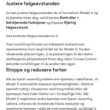
Justere følgeavstanden
Du kan justere følgeavstanden du vil ha mellom
Model X
og
et kjøretøy foran deg, ved å berøre
Kontroller
>
Selvkjørende funksjoner
og tilpasse
Kjøring
følgeavstand
.
Den korteste følgeavstanden er 2.
Hver innstilling tilsvarer en tidsbasert avstand som
representerer hvor lang tid det tar for
Model X
, fra den
nåværende plasseringen, å nå plasseringen til den bakre
støtfangeren på kjøretøyet foran deg.
Aktiv Cruise Control
beholder innstillingen til du endrer den igjen.
Stoppe og redusere farten
Når du kjører vesentlig raskere enn kjøretøy i nabofilene, vil
Model X
automatisk redusere kjørehastigheten. Dette er
spesielt nyttig i situasjoner med tung trafikk eller når
kjøretøyer hele tiden fletter inn i forskjellige filer. Når
Model X
registrerer andre kjøretøy som kjører vesentlig
saktere, utheves de tilstøtende filene med piler og
registrerte kjøretøy i grått på
instrumentpanel
, og
Model X