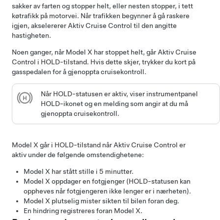
sakker av farten og stopper helt, eller nesten stopper, i tett
køtrafikk på motorvei. Når trafikken begynner å gå raskere
igjen, akselererer
Aktiv Cruise Control
til den angitte
hastigheten.
Noen ganger, når
Model X
har stoppet helt, går
Aktiv Cruise
Control
i HOLD-tilstand. Hvis dette skjer, trykker du kort på
gasspedalen for å gjenoppta cruisekontroll.
Når HOLD-statusen er aktiv, viser
instrumentpanel
HOLD-ikonet og en melding som angir at du må
gjenoppta cruisekontroll.
Model X
går i HOLD-tilstand når
Aktiv Cruise Control
er
aktiv under de følgende omstendighetene:
Model X
har stått stille i 5 minutter.
Model X
oppdager en fotgjenger (HOLD-statusen kan
oppheves når fotgjengeren ikke lenger er i nærheten).
Model X
plutselig mister sikten til bilen foran deg.
En hindring registreres foran
Model X
.