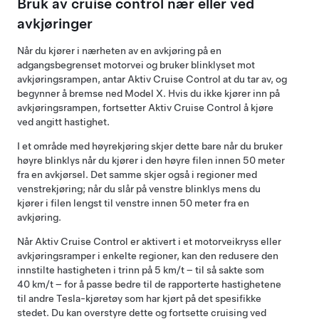
Bruk av cruise control nær eller ved
avkjøringer
Når du kjører i nærheten av en avkjøring på en
adgangsbegrenset motorvei og bruker blinklyset mot
avkjøringsrampen, antar
Aktiv Cruise Control
at du tar av, og
begynner å bremse ned
Model X
. Hvis du ikke kjører inn på
avkjøringsrampen, fortsetter
Aktiv Cruise Control
å kjøre
ved angitt hastighet.
I et område med høyrekjøring skjer dette bare når du bruker
høyre blinklys når du kjører i den høyre filen innen
50 meter
fra en avkjørsel. Det samme skjer også i regioner med
venstrekjøring; når du slår på venstre blinklys mens du
kjører i filen lengst til venstre innen
50 meter
fra en
avkjøring.
Når
Aktiv Cruise Control
er aktivert i et motorveikryss eller
avkjøringsramper
i enkelte regioner
, kan den redusere den
innstilte hastigheten i trinn på
5 km/t
– til så sakte som
40 km/t
– for å passe bedre til de rapporterte hastighetene
til andre Tesla-kjøretøy som har kjørt på det spesifikke
stedet. Du kan overstyre dette og fortsette cruising ved