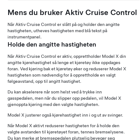
Mens du bruker
Aktiv Cruise Control
Når
Aktiv Cruise Control
er slått på og holder den angitte
hastigheten, utheves hastigheten med blå tekst på
instrumentpanel
.
Holde den angitte hastigheten
Når
Aktiv Cruise Control
er aktiv, opprettholder
Model X
din
angitte kjørehastighet så lenge et kjøretøy ikke oppdages
foran. Ved kjøring bak et kjøretøy øker og reduserer
Model X
hastigheten som nødvendig for å opprettholde en valgt
følgeavstand, opp til angitt hastighet.
Du kan akselerere når som helst ved å trykke inn
gasspedalen, men når du slipper opp pedalen, vil
Model X
gjenoppta kjøring med den valgte hastigheten.
Model X
justerer også kjørehastighet inn i og ut av svinger.
Når
Model X
aktivt reduserer hastigheten for å holde den
valgte avstanden til kjøretøyet foran, tennes bremselysene.
Du kan merke at bremsepedalen plutselig beveger seg