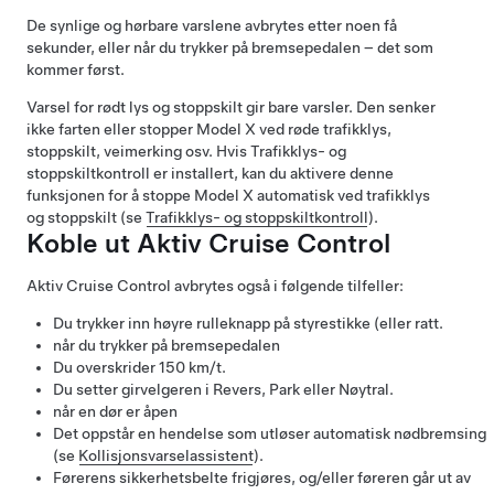
De synlige og hørbare varslene avbrytes etter noen få
sekunder, eller når du trykker på bremsepedalen – det som
kommer først.
Varsel for rødt lys og stoppskilt gir bare varsler. Den senker
ikke farten eller stopper
Model X
ved røde trafikklys,
stoppskilt, veimerking osv.
Hvis
Trafikklys- og
stoppskiltkontroll
er installert, kan du aktivere denne
funksjonen for å stoppe
Model X
automatisk ved trafikklys
og stoppskilt (se
Trafikklys- og stoppskiltkontroll
).
Koble ut
Aktiv Cruise Control
Aktiv Cruise Control
avbrytes også i følgende tilfeller:
Du trykker inn høyre rulleknapp på
styrestikke (eller ratt
.
når du trykker på bremsepedalen
Du overskrider
150 km/t
.
Du setter girvelgeren i Revers, Park eller Nøytral.
når en dør er åpen
Det oppstår en hendelse som utløser automatisk nødbremsing
(se
Kollisjonsvarselassistent
).
Førerens sikkerhetsbelte frigjøres, og/eller føreren går ut av