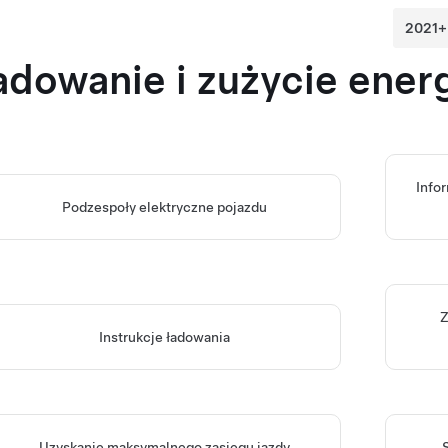
adowanie i zużycie energ
Info
Podzespoły elektryczne pojazdu
Z
Instrukcje ładowania
Uzyskanie maksymalnego zasięgu jazdy