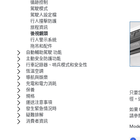
循跡控制
駕駛模式
駕駛人設定檔
行人撞擊防護
旅程資訊
後視鏡頭
行人警示系統
拖吊和配件
自動輔助駕駛 功能
主動安全防護功能
行車記錄器、哨兵模式和安全性
恆溫空調
導航與娛樂
充電和電力消耗
保養
只要
規格
徑。
運送注意事項
發生緊急情況時
如果
疑難排解
請參
消費者資訊
Mode