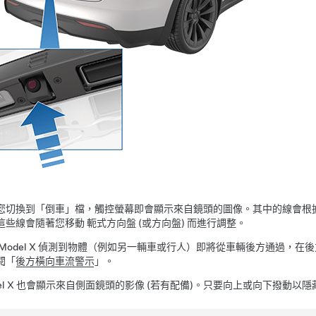
您切換到「倒車」檔，觸控螢幕即會顯示來自鏡頭的圖像。其中的線會根
這些線會隨著您移動
軛式方向盤 (或方向盤)
而進行調整。
Model X
偵測到物體（例如另一輛車或行人）即將從車輛後方通過，在後
閱「
後方橫向車流警示
」。
l X
也會顯示來自側面鏡頭的影像
(若有配備)
。
只要向上或向下撥動以隱