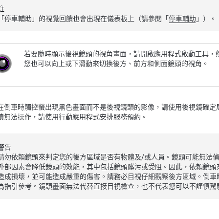
註
「停車輔助」的視覺回饋也會出現在
儀表板
上（請參閱「
停車輔助
」）。
若要隨時顯示後視鏡頭的視角畫面，請開啟應用程式啟動工具，
您也可以向上或下滑動來切換後方、前方和側面鏡頭的視角。
在倒車時觸控螢出現黑色畫面而不是後視鏡頭的影像，請使用後視鏡確定
續無法操作，請使用行動應用程式安排服務預約。
警告
請勿依賴
鏡頭
來判定您的後方區域是否有物體及/或人員。
鏡頭
可能無法
外部因素會降低
鏡頭
的效能，其中包括鏡頭髒污或受阻。因此，依賴
鏡頭
造成損壞，並可能造成嚴重的傷害。請務必目視仔細觀察後方區域。倒車
為指引參考。鏡頭畫面無法代替直接目視檢查，也不代表您可以不謹慎駕