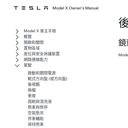
Model X Owner's Manual
Model X 車主手冊
概覽
鏡
開啟和關閉
置物區域
座位與安全保護裝置
Mode
網路連線能力
駕駛
啟動和關閉電源
軛式方向盤 (或方向盤)
後視鏡
換檔
車燈
雨刷與清洗液
煞車與煞停
空氣懸吊
停車輔助
保持煞車