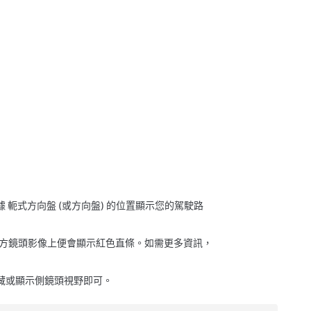
據
軛式方向盤 (或方向盤)
的位置顯示您的駕駛路
方鏡頭影像上便會顯示紅色直條。如需更多資訊，
藏或顯示側鏡頭視野即可。