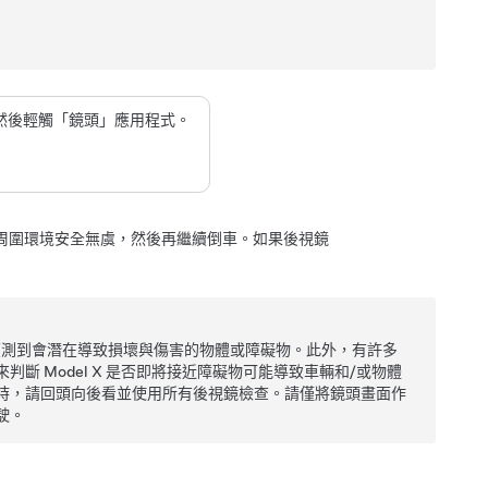
然後輕觸「鏡頭」應用程式。
周圍環境安全無虞，然後再繼續倒車。如果後視鏡
偵測到會潛在導致損壞與傷害的物體或障礙物。此外，有許多
來判斷
Model X
是否即將接近障礙物可能導致車輛和/或物體
時，請回頭向後看並使用所有後視鏡檢查。請僅將
鏡頭
畫面作
駛。