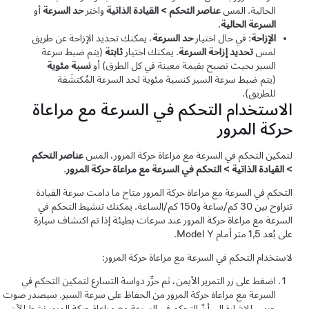
الحالية. المس
عناصر التحكم
>
القيادة الذاتية
واختر
حد السرعة
أو
السرعة الحالية
.
الإزاحة
: في حال اختيار
حد السرعة
، يمكنك تحديد الإزاحة عن طريق
لمس
تحديد إزاحة السرعة
. يمكنك اختيار
ثابتة
(يتم ضبط سرعة
السير بحيث تصبح بقيمة معينة في كل الطرق) أو
نسبة مئوية
(يتم ضبط سرعة السير كنسبة مئوية لحد السرعة المُكتشَفة
للطريق).
الاستخدام
التحكم في السرعة مع مراعاة
حركة المرور
لتمكين
التحكم في السرعة مع مراعاة حركة المرور
، المس
عناصر التحكم
>
القيادة الذاتية
>
التحكم في السرعة مع مراعاة حركة المرور
.
التحكم في السرعة مع مراعاة حركة المرور
متاح ما دامت سرعة القيادة
تتراوح بين
30 كم/ساعة
و
150 كم/الساعة
. يمكنك تنشيط
التحكم في
السرعة مع مراعاة حركة المرور
عند سرعات بطيئة إذا تم اكتشاف سيارة
على بُعد
1,5 متر
أمام
Model Y
.
لاستخدام
التحكم في السرعة مع مراعاة حركة المرور
:
اضغط على زر التمرير الأيمن، ثم حرِّر دواسة التسارع لتمكين
التحكم في
السرعة مع مراعاة حركة المرور
من الحفاظ على سرعة السير. سيصدر صوت
جرس للإشارة إلى أنّ
التحكم في السرعة مع مراعاة حركة المرور
نشط الآن.