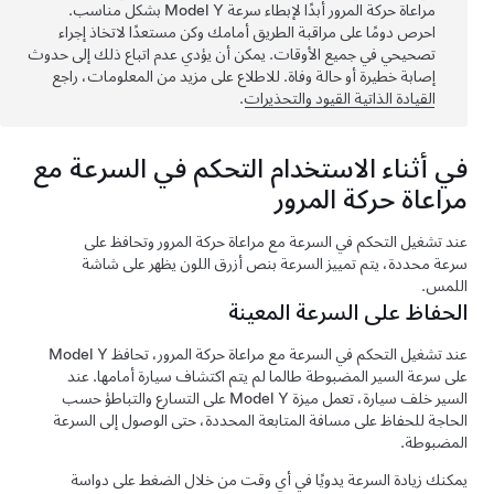
مراعاة حركة المرور
أبدًا لإبطاء سرعة
Model Y
بشكل مناسب.
احرص دومًا على مراقبة الطريق أمامك وكن مستعدًا لاتخاذ إجراء
تصحيحي في جميع الأوقات. يمكن أن يؤدي عدم اتباع ذلك إلى حدوث
إصابة خطيرة أو حالة وفاة. للاطلاع على مزيد من المعلومات، راجع
القيادة الذاتية
القيود والتحذيرات
.
في أثناء الاستخدام
التحكم في السرعة مع
مراعاة حركة المرور
عند تشغيل
التحكم في السرعة مع مراعاة حركة المرور
وتحافظ على
سرعة محددة، يتم تمييز السرعة بنص أزرق اللون يظهر على
شاشة
اللمس
.
الحفاظ على السرعة المعينة
عند تشغيل
التحكم في السرعة مع مراعاة حركة المرور
، تحافظ
Model Y
على سرعة السير المضبوطة طالما لم يتم اكتشاف سيارة أمامها. عند
السير خلف سيارة، تعمل ميزة
Model Y
على التسارع والتباطؤ حسب
الحاجة للحفاظ على مسافة المتابعة المحددة، حتى الوصول إلى السرعة
المضبوطة.
يمكنك زيادة السرعة يدويًا في أي وقت من خلال الضغط على دواسة