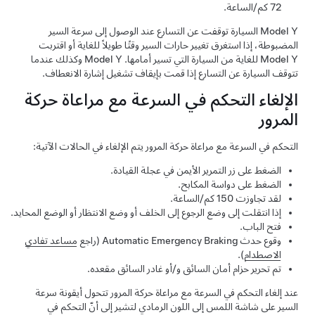
72 كم/الساعة
.
Model Y
السيارة توقفت عن التسارع عند الوصول إلى سرعة السير
المضبوطة، إذا استغرق تغيير حارات السير وقتًا طويلاً للغاية أو اقتربت
Model Y
للغاية من السيارة التي تسير أمامها.
Model Y
وكذلك عندما
تتوقف السيارة عن التسارع إذا قمت بإيقاف تشغيل إشارة الانعطاف.
الإلغاء
التحكم في السرعة مع مراعاة حركة
المرور
التحكم في السرعة مع مراعاة حركة المرور
يتم الإلغاء في الحالات الآتية:
الضغط على زر التمرير الأيمن في
عجلة القيادة
.
الضغط على دواسة المكابح.
لقد تجاوزت
150 كم/الساعة
.
إذا انتقلت إلى وضع الرجوع إلى الخلف أو وضع الانتظار أو الوضع المحايد.
فتح الباب.
وقوع حدث Automatic Emergency Braking (راجع
مساعد تفادي
الاصطدام
).
تم تحرير حزام أمان السائق و/أو غادر السائق مقعده.
عند إلغاء
التحكم في السرعة مع مراعاة حركة المرور
تتحول أيقونة سرعة
السير على
شاشة اللمس
إلى اللون الرمادي لتشير إلى أنّ
التحكم في