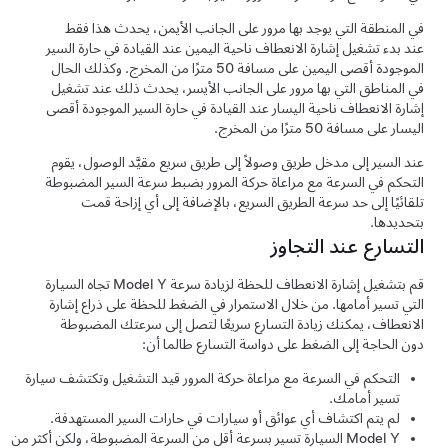
في المنطقة التي يوجد بها مرور على الجانب الأيمن، يحدث هذا فقط
عند بدء تشغيل إشارة الانعطاف ناحية اليمين عند القيادة في حارة السير
الموجودة أقصى اليمين على مسافة
50 مترًا
من المخرج. وكذلك الحال
في المناطق التي بها مرور على الجانب الأيسر، يحدث ذلك عند تشغيل
إشارة الانعطاف ناحية اليسار عند القيادة في حارة السير الموجودة أقصى
اليسار على مسافة
50 مترًا
من المخرج.
عند السير إلى مدخل طريق وصولاً إلى طريق سريع مقيَّد الوصول، يقوم
التحكم في السرعة مع مراعاة حركة المرور
بضبط سرعة السير المضبوطة
تلقائيًا إلى حد سرعة الطريق السريع، بالإضافة إلى أي إزاحة قمت
بتحديدها.
التسارع عند التجاوز
قم بتشغيل إشارة الانعطاف للحظة لزيادة سرعة
Model Y
تجاه السيارة
التي تسير أمامها. من خلال الاستمرار في الضغط للحظة على ذراع إشارة
الانعطاف، يمكنك زيادة التسارع سريعًا لتصل إلى سرعتك المضبوطة
دون الحاجة إلى الضغط على دواسة التسارع طالما أن:
التحكم في السرعة مع مراعاة حركة المرور
قيد التشغيل وتكتشف سيارة
تسير أمامك.
لم يتم اكتشاف أي عوائق أو سيارات في حارات السير المستهدفة.
Model Y
السيارة تسير بسرعة أقل من السرعة المضبوطة، ولكن أكثر من