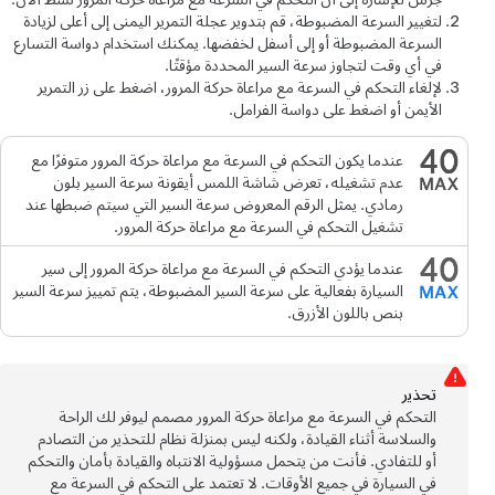
لتغيير السرعة المضبوطة، قم بتدوير عجلة التمرير اليمنى إلى أعلى لزيادة
السرعة المضبوطة أو إلى أسفل لخفضها. يمكنك استخدام دواسة التسارع
في أي وقت لتجاوز سرعة السير المحددة مؤقتًا.
لإلغاء
التحكم في السرعة مع مراعاة حركة المرور
،
اضغط على زر التمرير
الأيمن
أو اضغط على دواسة الفرامل.
عندما يكون
التحكم في السرعة مع مراعاة حركة المرور
متوفرًا مع
عدم تشغيله، تعرض
شاشة اللمس
أيقونة سرعة السير بلون
رمادي. يمثل الرقم المعروض سرعة السير التي سيتم ضبطها عند
تشغيل
التحكم في السرعة مع مراعاة حركة المرور
.
عندما يؤدي
التحكم في السرعة مع مراعاة حركة المرور
إلى سير
السيارة بفعالية على سرعة السير المضبوطة، يتم تمييز سرعة السير
بنص باللون الأزرق.
تحذﻳر
التحكم في السرعة مع مراعاة حركة المرور
مصمم ليوفر لك الراحة
والسلاسة أثناء القيادة، ولكنه ليس بمنزلة نظام للتحذير من التصادم
أو للتفادي. فأنت من يتحمل مسؤولية الانتباه والقيادة بأمان والتحكم
في السيارة في جميع الأوقات. لا تعتمد على
التحكم في السرعة مع