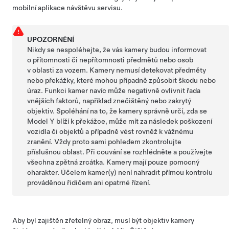
mobilní aplikace návštěvu servisu.
UPOZORNĚNÍ
Nikdy se nespoléhejte, že vás
kamery budou
informovat
o přítomnosti či nepřítomnosti předmětů nebo osob
v oblasti za vozem.
Kamery
nemusí detekovat předměty
nebo překážky, které mohou případně způsobit škodu nebo
úraz. Funkci
kamer
navíc může negativně ovlivnit řada
vnějších faktorů, například znečištěný nebo zakrytý
objektiv. Spoléhání na to, že
kamery
správně určí, zda se
Model Y
blíží k překážce, může mít za následek poškození
vozidla či objektů a případně vést rovněž k vážnému
zranění. Vždy proto sami pohledem zkontrolujte
příslušnou oblast. Při couvání se rozhlédněte a používejte
všechna zpětná zrcátka.
Kamery mají
pouze pomocný
charakter. Účelem kamer(y) není nahradit přímou kontrolu
prováděnou řidičem ani opatrné řízení.
Aby byl zajištěn zřetelný obraz, musí být objektiv kamery