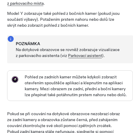
z parkovacího místa
.
Model Y
zobrazuje také pohled z bočních kamer
(pokud jsou
součástí výbavy)
.
Potažením prstem nahoru nebo dolů lze
skrýt nebo zobrazit pohled z bočních kamer.
POZNÁMKA
Na
dotykové obrazovce
se rovněž zobrazuje vizualizace
z parkovacího asistenta (viz
Parkovací asistent
).
Pohled ze zadních kamer můžete kdykoli zobrazit
otevřením spouštěče aplikací a klepnutím na aplikaci
kamery.
Mezi obrazem ze zadní, přední a boční kamery
lze přepínat také potáhnutím prstem nahoru nebo dolů.
Pokud se při couvání na dotykové obrazovce nezobrazí obraz
ze zadní kamery a obrazovka zůstane černá, před zahájením
couvání zkontrolujte své okolí pomocí zpětných zrcátek.
Pokud zadní kamera stále nefunguje, sjednejte si pomocí