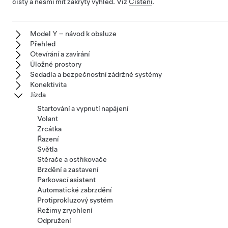
čistý a nesmí mít zakrytý výhled. Viz
Čištění
.
Model Y – návod k obsluze
Přehled
Otevírání a zavírání
Úložné prostory
Sedadla a bezpečnostní zádržné systémy
Konektivita
Jízda
Startování a vypnutí napájení
Volant
Zrcátka
Řazení
Světla
Stěrače a ostřikovače
Brzdění a zastavení
Parkovací asistent
Automatické zabrzdění
Protiprokluzový systém
Režimy zrychlení
Odpružení