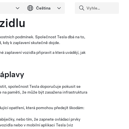
zidlu
rnostních podmínek. Společnost Tesla dbá na to,
ad, kdy k zaplavení skutečně dojde.
aplavení vozidla připravit a která uvádějí, jak
záplavy
tit, společnost Tesla doporučuje pokusit se
 na paměti, že může být zasažena infrastruktura
dující opatření, která pomohou předejít škodám:
abíječky, nebo tím, že zapnete ovládací prvky
ozidla nebo v mobilní aplikaci Tesla (viz