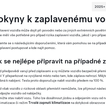
okyny k zaplavenému vo
lavení vozidla může dojít při povodni nebo za jiných extrémních povět
e měli vše potřebné pro případ rizika zaplavení vozidla, jakož i pro příp
mte se s následujícími doporučeními, která vám pomohou se na případné z
aplavení postupovat a kde najít pomoc.
k se nejlépe připravit na případné 
 předpovědi varují před záplavami a vy můžete vozidlo bezpečně přemís
l Y
přeparkovat na vyvýšené místo nebo tam, kde záplava nehrozí. Mějte
bná k nabíjení. Tesla proto doporučuje nabít vozidlo předem na 100 %.
 však vozidlo z rizikové oblasti přemístit nemůžete, lze přijmout násle
dpojte vozidlo od nabíječky.
nižte stav nabití vozu. Toho lze dosáhnout jízdou a odpojením vozu od n
limatizace či režim
Trvalé zapnutí klimatizace
na dotykové obrazovce v