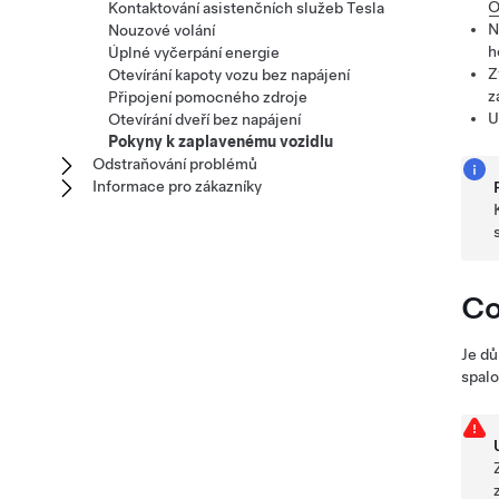
O
Kontaktování asistenčních služeb Tesla
N
Nouzové volání
h
Úplné vyčerpání energie
Z
Otevírání kapoty vozu bez napájení
z
Připojení pomocného zdroje
U
Otevírání dveří bez napájení
Pokyny k zaplavenému vozidlu
Odstraňování problémů
Informace pro zákazníky
Co
Je dů
spal