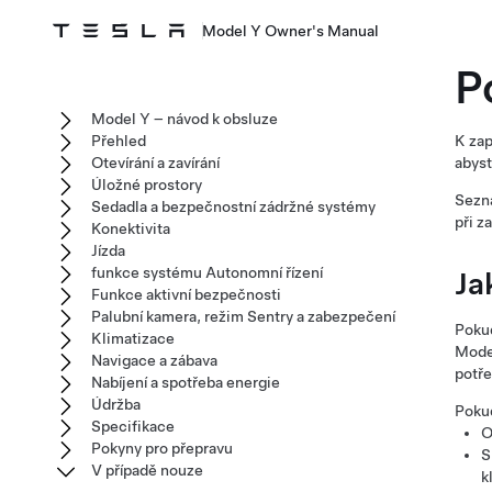
Model Y Owner's Manual
P
Model Y – návod k obsluze
Přehled
K zap
Otevírání a zavírání
abyst
Úložné prostory
Sezna
Sedadla a bezpečnostní zádržné systémy
při z
Konektivita
Jízda
funkce systému Autonomní řízení
Ja
Funkce aktivní bezpečnosti
Palubní kamera, režim Sentry a zabezpečení
Pokud
Klimatizace
Mode
Navigace a zábava
potře
Nabíjení a spotřeba energie
Údržba
Pokud
Specifikace
O
Pokyny pro přepravu
S
V případě nouze
k