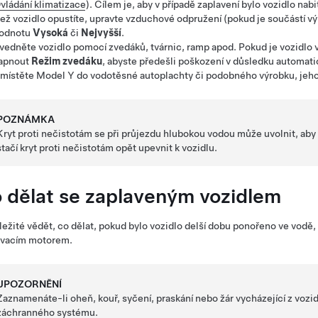
vládání klimatizace
). Cílem je, aby v případě zaplavení bylo vozidlo na
ež vozidlo opustíte, upravte vzduchové odpružení (pokud je součástí výb
odnotu
Vysoká
či
Nejvyšší
.
vedněte vozidlo pomocí zvedáků, tvárnic, ramp apod. Pokud je vozid
apnout
Režim zvedáku
,
abyste předešli poškození v důsledku automat
místěte
Model Y
do vodotěsné autoplachty či podobného výrobku, jehož
POZNÁMKA
Kryt proti nečistotám se při průjezdu hlubokou vodou může uvolnit, aby
stačí kryt proti nečistotám opět upevnit k vozidlu.
 dělat se zaplaveným vozidlem
ležité vědět, co dělat, pokud bylo vozidlo delší dobu ponořeno ve vodě, 
ovacím motorem.
UPOZORNĚNÍ
Zaznamenáte-li oheň, kouř, syčení, praskání nebo žár vycházející z vozi
záchranného systému.