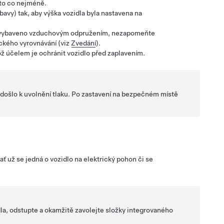
bito co nejméně.
avy) tak, aby výška vozidla byla nastavena na
lo vybaveno vzduchovým odpružením, nezapomeňte
ického vyrovnávání
(viz
Zvedání
).
 účelem je ochránit vozidlo před zaplavením.
 došlo k uvolnění tlaku. Po zastavení na bezpečném místě
ať už se jedná o vozidlo na elektrický pohon či se
dla, odstupte a okamžitě zavolejte složky integrovaného