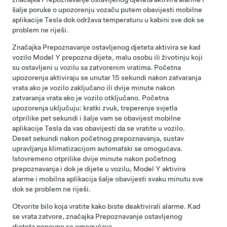
šalje poruke o upozorenju vozaču putem obavijesti mobilne
aplikacije Tesla dok održava temperaturu u kabini sve dok se
problem ne riješi.
Značajka Prepoznavanje ostavljenog djeteta aktivira se kad
vozilo
Model Y
prepozna dijete, malu osobu ili životinju koji
su ostavljeni u vozilu sa zatvorenim vratima. Početna
upozorenja aktiviraju se unutar 15 sekundi nakon zatvaranja
vrata ako je vozilo zaključano ili dvije minute nakon
zatvaranja vrata ako je vozilo otključano. Početna
upozorenja uključuju: kratki zvuk, treperenje svjetla
otprilike pet sekundi i šalje vam se obavijest mobilne
aplikacije Tesla da vas obavijesti da se vratite u vozilo.
Deset sekundi nakon početnog prepoznavanja, sustav
upravljanja klimatizacijom automatski se omogućava.
Istovremeno otprilike dvije minute nakon početnog
prepoznavanja i dok je dijete u vozilu,
Model Y
aktivira
alarme i mobilna aplikacija šalje obavijesti svaku minutu sve
dok se problem ne riješi.
Otvorite bilo koja vratite kako biste deaktivirali alarme. Kad
se vrata zatvore, značajka Prepoznavanje ostavljenog
djeteta ponovno se omogućava.