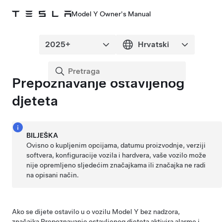
Model Y Owner's Manual
Prepoznavanje ostavljenog
djeteta
BILJEŠKA
Ovisno o kupljenim opcijama, datumu proizvodnje, verziji
softvera, konfiguracije vozila i hardvera, vaše vozilo može
nije opremljeno sljedećim značajkama ili značajka ne radi
na opisani način.
Ako se dijete ostavilo u o vozilu
Model Y
bez nadzora,
značajka Prepoznavanje ostavljenog djeteta aktivira alarme i