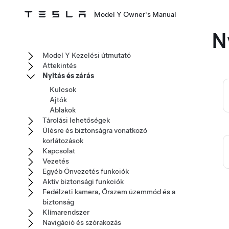
Model Y Owner's Manual
N
Model Y Kezelési útmutató
Áttekintés
Nyitás és zárás
Kulcsok
Ajtók
Ablakok
Tárolási lehetőségek
Ülésre és biztonságra vonatkozó
korlátozások
Kapcsolat
Vezetés
Egyéb Önvezetés funkciók
Aktív biztonsági funkciók
Fedélzeti kamera, Őrszem üzemmód és a
biztonság
Klímarendszer
Navigáció és szórakozás